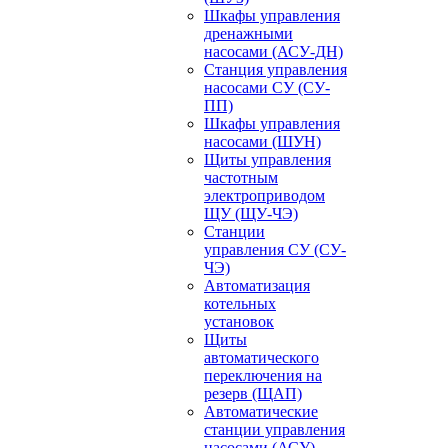
Шкафы управления
дренажными
насосами (АСУ-ДН)
Станция управления
насосами СУ (СУ-
ПП)
Шкафы управления
насосами (ШУН)
Щиты управления
частотным
электроприводом
ЩУ (ЩУ-ЧЭ)
Станции
управления СУ (СУ-
ЧЭ)
Автоматизация
котельных
установок
Щиты
автоматического
переключения на
резерв (ЩАП)
Автоматические
станции управления
насосами (АСУ)