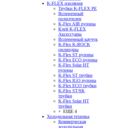
K-FLEX изоляция
Трубки K-FLEX PE
Вспененный
полиэтилен
K-Flex AIR рулоны
Клей K-FLEX
Аксессуары
Вспененный каучук
K-Flex K-ROCK
цилиндры
K-Flex ST рулоны
K-Flex ECO рулоны
K-Flex Solar HT
рулоны
K-Flex ST трубки
K-Flex IGO рулоны
K-Flex ECO трубки
K-Flex ST/SK
трубки
K-Flex Solar HT
трубки
+ ЕЩЕ 4
Холодильная техника
Коммерческая
холодильная