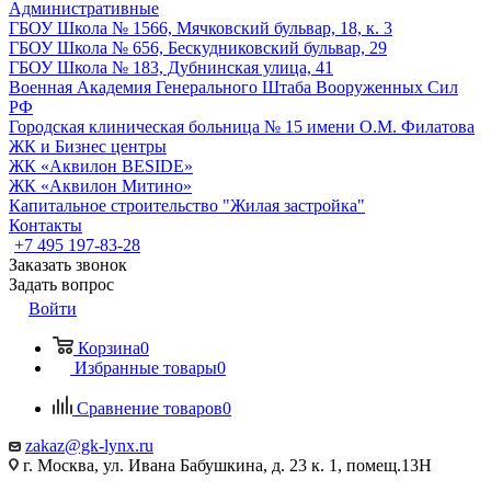
Административные
ГБОУ Школа № 1566, Мячковский бульвар, 18, к. 3
ГБОУ Школа № 656, Бескудниковский бульвар, 29
ГБОУ Школа № 183, Дубнинская улица, 41
Военная Академия Генерального Штаба Вооруженных Сил
РФ
Городская клиническая больница № 15 имени О.М. Филатова
ЖК и Бизнес центры
ЖК «Аквилон BESIDE»
ЖК «Аквилон Митино»
Капитальное строительство "Жилая застройка"
Контакты
+7 495 197-83-28
Заказать звонок
Задать вопрос
Войти
Корзина
0
Избранные товары
0
Сравнение товаров
0
zakaz@gk-lynx.ru
г. Москва, ул. Ивана Бабушкина, д. 23 к. 1, помещ.13Н