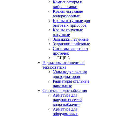
Компенсаторы и
вибровставки
Краны латунные
водоразборные
Краны латунные для
бытовых приборов
Краны конусные
латунные
Задвижки латунные
Задвижки шиберные
Системы защиты от
протечек
+ ЕЩЕ 3
Радиаторы отопления и
термостатика
Узлы подключения
для радиаторов
Радиаторы стальные
панельные
Системы водоснабжения
Арматура для
наружных сетей
водоснабжения
Арматура для
общедомовых