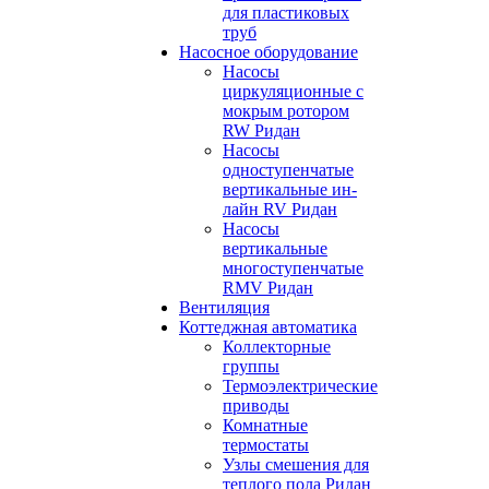
для пластиковых
труб
Насосное оборудование
Насосы
циркуляционные с
мокрым ротором
RW Ридан
Насосы
одноступенчатые
вертикальные ин-
лайн RV Ридан
Насосы
вертикальные
многоступенчатые
RMV Ридан
Вентиляция
Коттеджная автоматика
Коллекторные
группы
Термоэлектрические
приводы
Комнатные
термостаты
Узлы смешения для
теплого пола Ридан