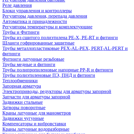
Реле давления
Блоки управления и контроллеры
Регуляторы давления, перепада давления
Автоматика и принадлежности
Регуляторы температуры и комплектующие
Трубы и Фитинги
Трубы из сшитого полиэтилена PE-X, PE-RT и фитинги
Шланги гофрированные защитные
Трубы металлопластиковые PEX-AL-PEX, PERT-AL-PERT и
фитинги
Фитинги латунные резьбовые
Трубы медные и фитинги
Трубы полипропиленовые напорные PP-R и фитинги
Трубы полиэтиленовые ПЭ, ПНД и фитинги
Теплообменники
Запорная арматура
Электроприводы, редукторы для арматуры запорной
Запчасти для арматуры запорной
Задвижки стальные
Затворы поворотные
Краны латунные для манометров
Задвижки чугунные
Компенсаторы и вибровставки
Краны латунные водоразборные