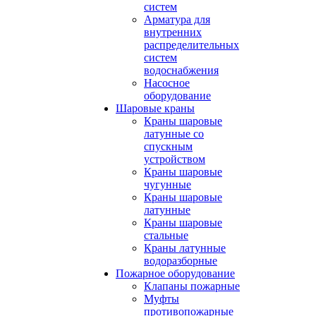
систем
Арматура для
внутренних
распределительных
систем
водоснабжения
Насосное
оборудование
Шаровые краны
Краны шаровые
латунные со
спускным
устройством
Краны шаровые
чугунные
Краны шаровые
латунные
Краны шаровые
стальные
Краны латунные
водоразборные
Пожарное оборудование
Клапаны пожарные
Муфты
противопожарные