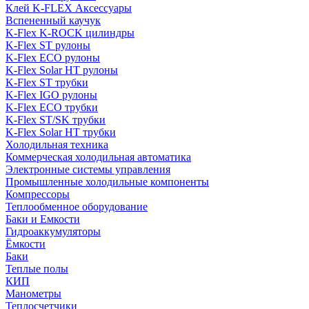
Клей K-FLEX Аксессуары
Вспененный каучук
K-Flex K-ROCK цилиндры
K-Flex ST рулоны
K-Flex ECO рулоны
K-Flex Solar HT рулоны
K-Flex ST трубки
K-Flex IGO рулоны
K-Flex ECO трубки
K-Flex ST/SK трубки
K-Flex Solar HT трубки
Холодильная техника
Коммерческая холодильная автоматика
Электронные системы управления
Промышленные холодильные компоненты
Компрессоры
Теплообменное оборудование
Баки и Емкости
Гидроаккумуляторы
Ёмкости
Баки
Теплые полы
КИП
Манометры
Теплосчетчики