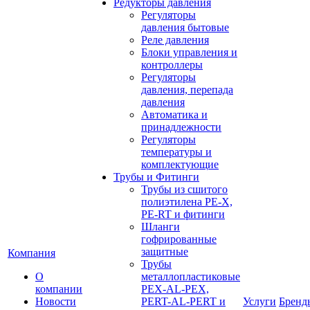
Редукторы давления
Регуляторы
давления бытовые
Реле давления
Блоки управления и
контроллеры
Регуляторы
давления, перепада
давления
Автоматика и
принадлежности
Регуляторы
температуры и
комплектующие
Трубы и Фитинги
Трубы из сшитого
полиэтилена PE-X,
PE-RT и фитинги
Шланги
гофрированные
защитные
Компания
Трубы
О
металлопластиковые
компании
PEX-AL-PEX,
Новости
PERT-AL-PERT и
Услуги
Бренд