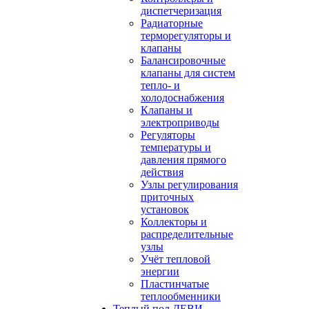
диспетчеризация
Радиаторные
терморегуляторы и
клапаны
Балансировочные
клапаны для систем
тепло- и
холодоснабжения
Клапаны и
электроприводы
Регуляторы
температуры и
давления прямого
действия
Узлы регулирования
приточных
установок
Коллекторы и
распределительные
узлы
Учёт тепловой
энергии
Пластинчатые
теплообменники
Теплый пол ДЕВИ