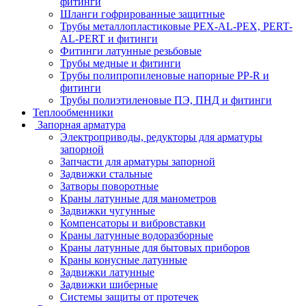
фитинги
Шланги гофрированные защитные
Трубы металлопластиковые PEX-AL-PEX, PERT-
AL-PERT и фитинги
Фитинги латунные резьбовые
Трубы медные и фитинги
Трубы полипропиленовые напорные PP-R и
фитинги
Трубы полиэтиленовые ПЭ, ПНД и фитинги
Теплообменники
Запорная арматура
Электроприводы, редукторы для арматуры
запорной
Запчасти для арматуры запорной
Задвижки стальные
Затворы поворотные
Краны латунные для манометров
Задвижки чугунные
Компенсаторы и вибровставки
Краны латунные водоразборные
Краны латунные для бытовых приборов
Краны конусные латунные
Задвижки латунные
Задвижки шиберные
Системы защиты от протечек