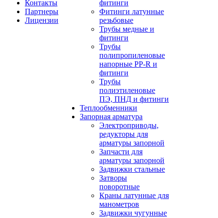
Контакты
фитинги
Партнеры
Фитинги латунные
Лицензии
резьбовые
Трубы медные и
фитинги
Трубы
полипропиленовые
напорные PP-R и
фитинги
Трубы
полиэтиленовые
ПЭ, ПНД и фитинги
Теплообменники
Запорная арматура
Электроприводы,
редукторы для
арматуры запорной
Запчасти для
арматуры запорной
Задвижки стальные
Затворы
поворотные
Краны латунные для
манометров
Задвижки чугунные