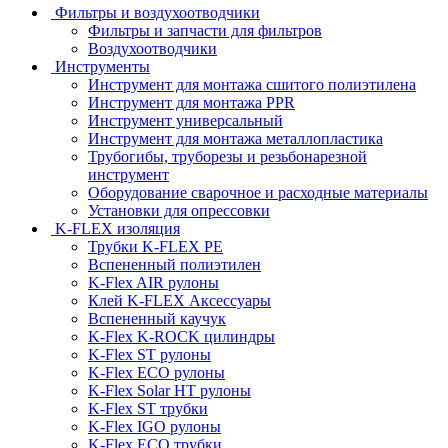
Фильтры и воздухоотводчики
Фильтры и запчасти для фильтров
Воздухоотводчики
Инструменты
Инструмент для монтажа сшитого полиэтилена
Инструмент для монтажа PPR
Инструмент универсальный
Инструмент для монтажа металлопластика
Трубогибы, труборезы и резьбонарезной
инструмент
Оборудование сварочное и расходные материалы
Установки для опрессовки
K-FLEX изоляция
Трубки K-FLEX PE
Вспененный полиэтилен
K-Flex AIR рулоны
Клей K-FLEX Аксессуары
Вспененный каучук
K-Flex K-ROCK цилиндры
K-Flex ST рулоны
K-Flex ECO рулоны
K-Flex Solar HT рулоны
K-Flex ST трубки
K-Flex IGO рулоны
K-Flex ECO трубки