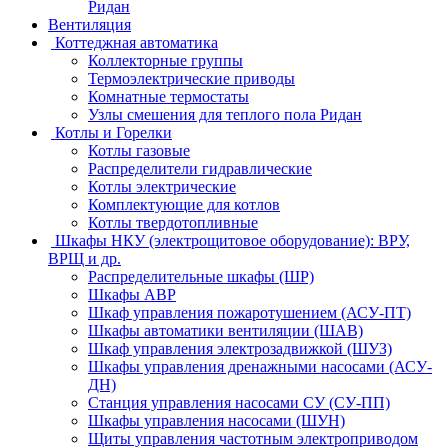
Ридан
Вентиляция
Коттеджная автоматика
Коллекторные группы
Термоэлектрические приводы
Комнатные термостаты
Узлы смешения для теплого пола Ридан
Котлы и Горелки
Котлы газовые
Распределители гидравлические
Котлы электрические
Комплектующие для котлов
Котлы твердотопливные
Шкафы НКУ (электрощитовое оборудование): ВРУ,
ВРЩ и др.
Распределительные шкафы (ШР)
Шкафы АВР
Шкаф управления пожаротушением (АСУ-ПТ)
Шкафы автоматики вентиляции (ШАВ)
Шкаф управления электрозадвижкой (ШУЗ)
Шкафы управления дренажными насосами (АСУ-
ДН)
Станция управления насосами СУ (СУ-ПП)
Шкафы управления насосами (ШУН)
Щиты управления частотным электроприводом