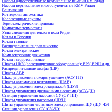
Насосы одноступенчатые вертикальные ин-лайн RV Ридан
Насосы вертикальные многоступенчатые RMV Ридан
Вентиляция
Коттеджная автоматика
Коллекторные группы
Термоэлектрические приводы
Комнатные термостаты
Узлы смешения для теплого пола Ридан
Котлы и Горелки
Котлы газовые
Распределители гидравлические
Котлы электрические
Комплектующие для котлов
Котлы твердотопливные
Шкафы НКУ (электрощитовое оборудование): ВРУ, ВРЩ и др.
Распределительные шкафы (ШР)
Шкафы АВР
Шкаф управления пожаротушением (АСУ-ПТ)
Шкафы автоматики вентиляции (ШАВ)
Шкаф управления электрозадвижкой (ШУЗ)
Шкафы управления дренажными насосами (АСУ-ДН)
Станция управления насосами СУ (СУ-ПП)
Шкафы управления насосами (ШУН)
Щиты управления частотным электроприводом ЩУ (ЩУ-ЧЭ)
Станции управления СУ (СУ-ЧЭ)