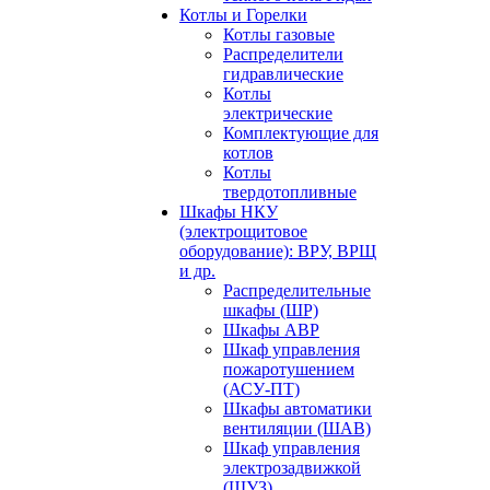
Котлы и Горелки
Котлы газовые
Распределители
гидравлические
Котлы
электрические
Комплектующие для
котлов
Котлы
твердотопливные
Шкафы НКУ
(электрощитовое
оборудование): ВРУ, ВРЩ
и др.
Распределительные
шкафы (ШР)
Шкафы АВР
Шкаф управления
пожаротушением
(АСУ-ПТ)
Шкафы автоматики
вентиляции (ШАВ)
Шкаф управления
электрозадвижкой
(ШУЗ)