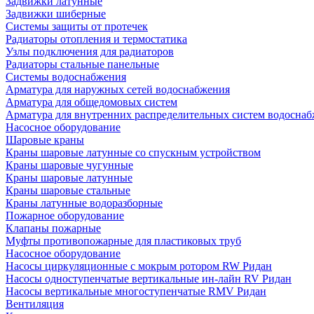
Задвижки латунные
Задвижки шиберные
Системы защиты от протечек
Радиаторы отопления и термостатика
Узлы подключения для радиаторов
Радиаторы стальные панельные
Системы водоснабжения
Арматура для наружных сетей водоснабжения
Арматура для общедомовых систем
Арматура для внутренних распределительных систем водосна
Насосное оборудование
Шаровые краны
Краны шаровые латунные со спускным устройством
Краны шаровые чугунные
Краны шаровые латунные
Краны шаровые стальные
Краны латунные водоразборные
Пожарное оборудование
Клапаны пожарные
Муфты противопожарные для пластиковых труб
Насосное оборудование
Насосы циркуляционные с мокрым ротором RW Ридан
Насосы одноступенчатые вертикальные ин-лайн RV Ридан
Насосы вертикальные многоступенчатые RMV Ридан
Вентиляция