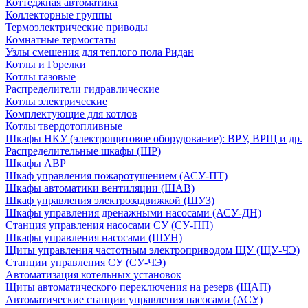
Коттеджная автоматика
Коллекторные группы
Термоэлектрические приводы
Комнатные термостаты
Узлы смешения для теплого пола Ридан
Котлы и Горелки
Котлы газовые
Распределители гидравлические
Котлы электрические
Комплектующие для котлов
Котлы твердотопливные
Шкафы НКУ (электрощитовое оборудование): ВРУ, ВРЩ и др.
Распределительные шкафы (ШР)
Шкафы АВР
Шкаф управления пожаротушением (АСУ-ПТ)
Шкафы автоматики вентиляции (ШАВ)
Шкаф управления электрозадвижкой (ШУЗ)
Шкафы управления дренажными насосами (АСУ-ДН)
Станция управления насосами СУ (СУ-ПП)
Шкафы управления насосами (ШУН)
Щиты управления частотным электроприводом ЩУ (ЩУ-ЧЭ)
Станции управления СУ (СУ-ЧЭ)
Автоматизация котельных установок
Щиты автоматического переключения на резерв (ЩАП)
Автоматические станции управления насосами (АСУ)