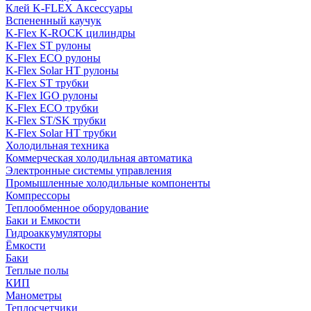
Клей K-FLEX Аксессуары
Вспененный каучук
K-Flex K-ROCK цилиндры
K-Flex ST рулоны
K-Flex ECO рулоны
K-Flex Solar HT рулоны
K-Flex ST трубки
K-Flex IGO рулоны
K-Flex ECO трубки
K-Flex ST/SK трубки
K-Flex Solar HT трубки
Холодильная техника
Коммерческая холодильная автоматика
Электронные системы управления
Промышленные холодильные компоненты
Компрессоры
Теплообменное оборудование
Баки и Емкости
Гидроаккумуляторы
Ёмкости
Баки
Теплые полы
КИП
Манометры
Теплосчетчики