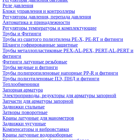
Реле давления
Блоки управления и контроллеры
Регуляторы давления, перепада давления
Автоматика и принадлежности
Регуляторы температуры и комплектующие
Трубы и Фитинги
Трубы из сшитого полиэтилена PE-X, PE-RT и фитинги
Шланги гофрированные защитные
Трубы металлопластиковые PEX-AL-PEX, PERT-AL-PERT и
фитинги
Фитинги латунные резьбовые
Трубы медные и фитинги
Трубы полипропиленовые напорные PP-R и фитинги
Трубы полиэтиленовые ПЭ, ПНД и фитинги
Теплообменники
Запорная арматура
Электроприводы, редукторы для арматуры запорной
Запчасти для арматуры запорной
Задвижки стальные
Затворы поворотные
Краны латунные для манометров
Задвижки чугунные
Компенсаторы и вибровставки
Краны латунные водоразборные