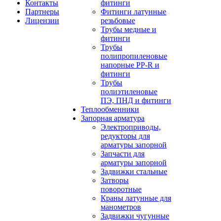
Контакты
фитинги
Партнеры
Фитинги латунные
Лицензии
резьбовые
Трубы медные и
фитинги
Трубы
полипропиленовые
напорные PP-R и
фитинги
Трубы
полиэтиленовые
ПЭ, ПНД и фитинги
Теплообменники
Запорная арматура
Электроприводы,
редукторы для
арматуры запорной
Запчасти для
арматуры запорной
Задвижки стальные
Затворы
поворотные
Краны латунные для
манометров
Задвижки чугунные