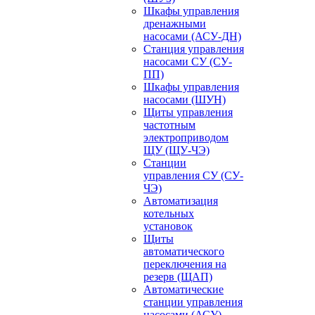
Шкафы управления
дренажными
насосами (АСУ-ДН)
Станция управления
насосами СУ (СУ-
ПП)
Шкафы управления
насосами (ШУН)
Щиты управления
частотным
электроприводом
ЩУ (ЩУ-ЧЭ)
Станции
управления СУ (СУ-
ЧЭ)
Автоматизация
котельных
установок
Щиты
автоматического
переключения на
резерв (ЩАП)
Автоматические
станции управления
насосами (АСУ)