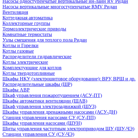
Насосы одноступенчатые вертикальные ин-лайн RV Ридан
Насосы вертикальные многоступенчатые RMV Ридан
Вентиляция
Коттеджная автоматика
Коллекторные группы
Термоэлектрические приводы
Комнатные термостаты
Узлы смешения для теплого пола Ридан
Котлы и Горелки
Котлы газовые
Распределители гидравлические
Котлы электрические
Комплектующие для котлов
Котлы твердотопливные
Шкафы НКУ (электрощитовое оборудование): ВРУ, ВРЩ и др.
Распределительные шкафы (ШР)
Шкафы АВР
Шкаф управления пожаротушением (АСУ-ПТ)
Шкафы автоматики вентиляции (ШАВ)
Шкаф управления электрозадвижкой (ШУЗ)
Шкафы управления дренажными насосами (АСУ-ДН)
Станция управления насосами СУ (СУ-ПП)
Шкафы управления насосами (ШУН)
Щиты управления частотным электроприводом ЩУ (ЩУ-ЧЭ)
Станции управления СУ (СУ-ЧЭ)