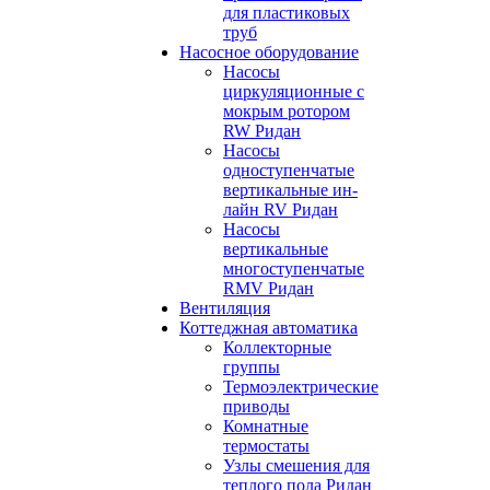
для пластиковых
труб
Насосное оборудование
Насосы
циркуляционные с
мокрым ротором
RW Ридан
Насосы
одноступенчатые
вертикальные ин-
лайн RV Ридан
Насосы
вертикальные
многоступенчатые
RMV Ридан
Вентиляция
Коттеджная автоматика
Коллекторные
группы
Термоэлектрические
приводы
Комнатные
термостаты
Узлы смешения для
теплого пола Ридан