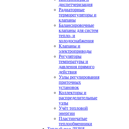
диспетчеризация
Радиаторные
терморегуляторы и
клапаны
Балансировочные
клапаны для систем
тепло- и
холодоснабжения
Клапаны и
электроприводы
Регуляторы
температуры и
давления прямого
действия
Узлы регулирования
приточных
установок
Коллекторы и
распределительные
узлы
Учёт тепловой
энергии
Пластинчатые
теплообменники
Теплый пол ДЕВИ