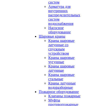
систем
Арматура для
внутренних
распределительных
систем
водоснабжения
Насосное
оборудование
Шаровые краны
Краны шаровые
латунные со
спускным
устройством
Краны шаровые
чугунные
Краны шаровые
латунные
Краны шаровые
стальные
Краны латунные
водоразборные
Пожарное оборудование
Клапаны пожарные
Муфты
противопожарные