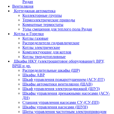
Ридан
Вентиляция
Коттеджная автоматика
Коллекторные группы
Термоэлектрические приводы
Комнатные термостаты
Узлы смешения для теплого пола Ридан
Котлы и Горелки
Котлы газовые
Распределители гидравлические
Котлы электрические
Комплектующие для котлов
Котлы твердотопливные
Шкафы НКУ (электрощитовое оборудование): ВРУ,
ВРЩ и др.
Распределительные шкафы (ШР)
Шкафы АВР
Шкаф управления пожаротушением (АСУ-ПТ)
Шкафы автоматики вентиляции (ШАВ)
Шкаф управления электрозадвижкой (ШУЗ)
Шкафы управления дренажными насосами (АСУ-
ДН)
Станция управления насосами СУ (СУ-ПП)
Шкафы управления насосами (ШУН)
Щиты управления частотным электроприводом