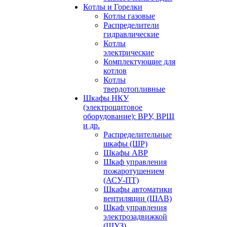
Котлы и Горелки
Котлы газовые
Распределители
гидравлические
Котлы
электрические
Комплектующие для
котлов
Котлы
твердотопливные
Шкафы НКУ
(электрощитовое
оборудование): ВРУ, ВРЩ
и др.
Распределительные
шкафы (ШР)
Шкафы АВР
Шкаф управления
пожаротушением
(АСУ-ПТ)
Шкафы автоматики
вентиляции (ШАВ)
Шкаф управления
электрозадвижкой
(ШУЗ)