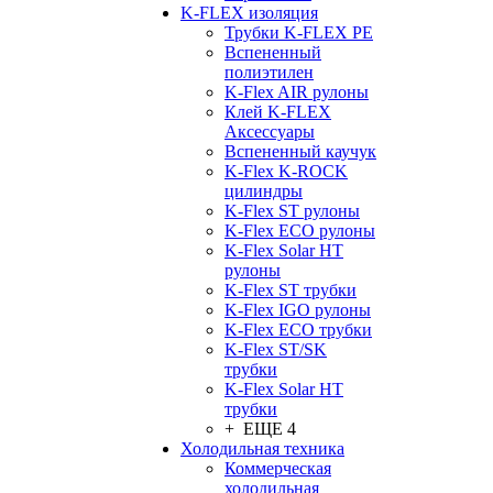
K-FLEX изоляция
Трубки K-FLEX PE
Вспененный
полиэтилен
K-Flex AIR рулоны
Клей K-FLEX
Аксессуары
Вспененный каучук
K-Flex K-ROCK
цилиндры
K-Flex ST рулоны
K-Flex ECO рулоны
K-Flex Solar HT
рулоны
K-Flex ST трубки
K-Flex IGO рулоны
K-Flex ECO трубки
K-Flex ST/SK
трубки
K-Flex Solar HT
трубки
+ ЕЩЕ 4
Холодильная техника
Коммерческая
холодильная