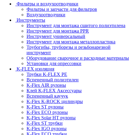
Фильтры и воздухоотводчики
Фильтры и запчасти для фильтров
Воздухоотводчики
Инструменты
Инструмент для монтажа сшитого полиэтилена
Инструмент для монтажа PPR
Инструмент универсальный
Инструмент для монтажа металлопластика
Трубогибы, труборезы и резьбонарезной
инструмент
Оборудование сварочное и расходные материалы
Установки для опрессовки
K-FLEX изоляция
Трубки K-FLEX PE
Вспененный полиэтилен
K-Flex AIR рулоны
Клей K-FLEX Аксессуары
Вспененный каучук
K-Flex K-ROCK цилиндры
K-Flex ST рулоны
K-Flex ECO рулоны
K-Flex Solar HT рулоны
K-Flex ST трубки
K-Flex IGO рулоны
K-Flex ECO трубки