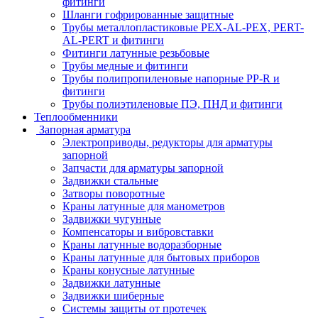
фитинги
Шланги гофрированные защитные
Трубы металлопластиковые PEX-AL-PEX, PERT-
AL-PERT и фитинги
Фитинги латунные резьбовые
Трубы медные и фитинги
Трубы полипропиленовые напорные PP-R и
фитинги
Трубы полиэтиленовые ПЭ, ПНД и фитинги
Теплообменники
Запорная арматура
Электроприводы, редукторы для арматуры
запорной
Запчасти для арматуры запорной
Задвижки стальные
Затворы поворотные
Краны латунные для манометров
Задвижки чугунные
Компенсаторы и вибровставки
Краны латунные водоразборные
Краны латунные для бытовых приборов
Краны конусные латунные
Задвижки латунные
Задвижки шиберные
Системы защиты от протечек