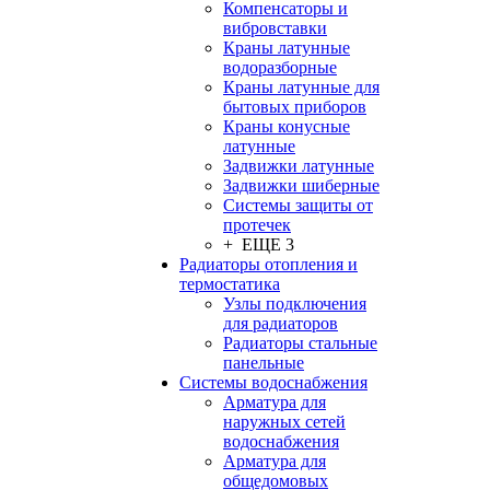
Компенсаторы и
вибровставки
Краны латунные
водоразборные
Краны латунные для
бытовых приборов
Краны конусные
латунные
Задвижки латунные
Задвижки шиберные
Системы защиты от
протечек
+ ЕЩЕ 3
Радиаторы отопления и
термостатика
Узлы подключения
для радиаторов
Радиаторы стальные
панельные
Системы водоснабжения
Арматура для
наружных сетей
водоснабжения
Арматура для
общедомовых