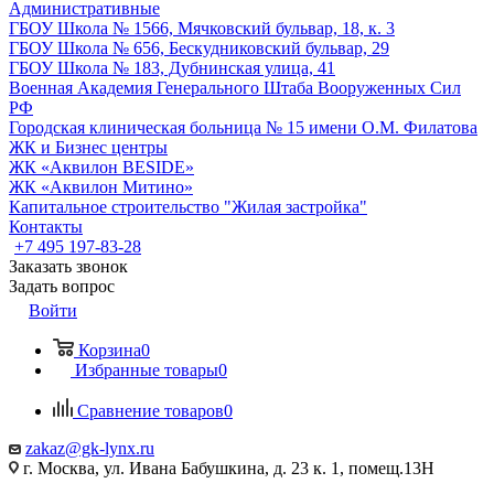
Административные
ГБОУ Школа № 1566, Мячковский бульвар, 18, к. 3
ГБОУ Школа № 656, Бескудниковский бульвар, 29
ГБОУ Школа № 183, Дубнинская улица, 41
Военная Академия Генерального Штаба Вооруженных Сил
РФ
Городская клиническая больница № 15 имени О.М. Филатова
ЖК и Бизнес центры
ЖК «Аквилон BESIDE»
ЖК «Аквилон Митино»
Капитальное строительство "Жилая застройка"
Контакты
+7 495 197-83-28
Заказать звонок
Задать вопрос
Войти
Корзина
0
Избранные товары
0
Сравнение товаров
0
zakaz@gk-lynx.ru
г. Москва, ул. Ивана Бабушкина, д. 23 к. 1, помещ.13Н