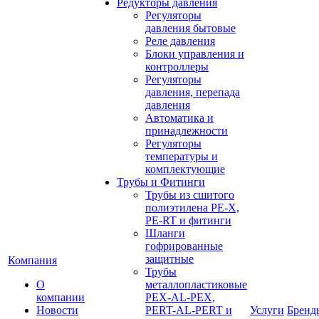
Редукторы давления
Регуляторы
давления бытовые
Реле давления
Блоки управления и
контроллеры
Регуляторы
давления, перепада
давления
Автоматика и
принадлежности
Регуляторы
температуры и
комплектующие
Трубы и Фитинги
Трубы из сшитого
полиэтилена PE-X,
PE-RT и фитинги
Шланги
гофрированные
защитные
Компания
Трубы
О
металлопластиковые
компании
PEX-AL-PEX,
Новости
PERT-AL-PERT и
Услуги
Бренд