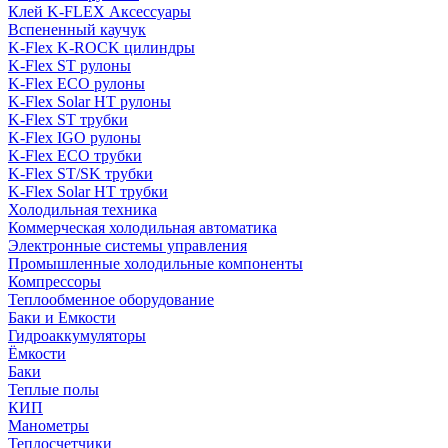
Клей K-FLEX Аксессуары
Вспененный каучук
K-Flex K-ROCK цилиндры
K-Flex ST рулоны
K-Flex ECO рулоны
K-Flex Solar HT рулоны
K-Flex ST трубки
K-Flex IGO рулоны
K-Flex ECO трубки
K-Flex ST/SK трубки
K-Flex Solar HT трубки
Холодильная техника
Коммерческая холодильная автоматика
Электронные системы управления
Промышленные холодильные компоненты
Компрессоры
Теплообменное оборудование
Баки и Емкости
Гидроаккумуляторы
Ёмкости
Баки
Теплые полы
КИП
Манометры
Теплосчетчики