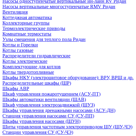
Насосы одноступенчатые вертикальные ин-лайн RV Ридан
Насосы вертикальные многоступенчатые RMV Ридан
Вентиляция
Коттеджная автоматика
Коллекторные группы
Термоэлектрические приводы
Комнатные термостаты
Узлы смешения для теплого пола Ридан
Котлы и Горелки
Котлы газовые
Распределители гидравлические
Котлы электрические
Комплектующие для котлов
Котлы твердотопливные
Шкафы НКУ (электрощитовое оборудование): ВРУ, ВРЩ и др.
Распределительные шкафы (ШР)
Шкафы АВР
Шкаф управления пожаротушением (АСУ-ПТ)
Шкафы автоматики вентиляции (ШАВ)
Шкаф управления электрозадвижкой (ШУЗ)
Шкафы управления дренажными насосами (АСУ-ДН)
Станция управления насосами СУ (СУ-ПП)
Шкафы управления насосами (ШУН)
Щиты управления частотным электроприводом ЩУ (ЩУ-ЧЭ)
Станции управления СУ (СУ-ЧЭ)