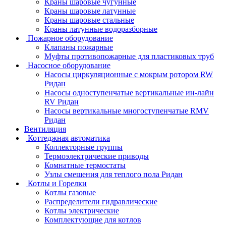
Краны шаровые чугунные
Краны шаровые латунные
Краны шаровые стальные
Краны латунные водоразборные
Пожарное оборудование
Клапаны пожарные
Муфты противопожарные для пластиковых труб
Насосное оборудование
Насосы циркуляционные с мокрым ротором RW
Ридан
Насосы одноступенчатые вертикальные ин-лайн
RV Ридан
Насосы вертикальные многоступенчатые RMV
Ридан
Вентиляция
Коттеджная автоматика
Коллекторные группы
Термоэлектрические приводы
Комнатные термостаты
Узлы смешения для теплого пола Ридан
Котлы и Горелки
Котлы газовые
Распределители гидравлические
Котлы электрические
Комплектующие для котлов