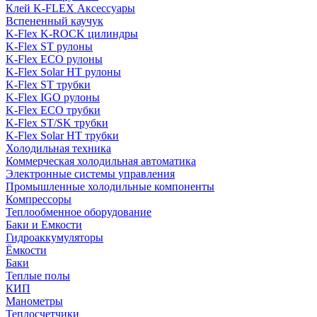
Клей K-FLEX Аксессуары
Вспененный каучук
K-Flex K-ROCK цилиндры
K-Flex ST рулоны
K-Flex ECO рулоны
K-Flex Solar HT рулоны
K-Flex ST трубки
K-Flex IGO рулоны
K-Flex ECO трубки
K-Flex ST/SK трубки
K-Flex Solar HT трубки
Холодильная техника
Коммерческая холодильная автоматика
Электронные системы управления
Промышленные холодильные компоненты
Компрессоры
Теплообменное оборудование
Баки и Емкости
Гидроаккумуляторы
Ёмкости
Баки
Теплые полы
КИП
Манометры
Теплосчетчики