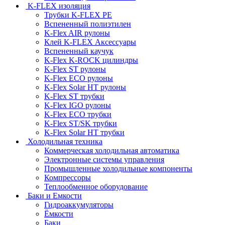
K-FLEX изоляция
Трубки K-FLEX PE
Вспененный полиэтилен
K-Flex AIR рулоны
Клей K-FLEX Аксессуары
Вспененный каучук
K-Flex K-ROCK цилиндры
K-Flex ST рулоны
K-Flex ECO рулоны
K-Flex Solar HT рулоны
K-Flex ST трубки
K-Flex IGO рулоны
K-Flex ECO трубки
K-Flex ST/SK трубки
K-Flex Solar HT трубки
Холодильная техника
Коммерческая холодильная автоматика
Электронные системы управления
Промышленные холодильные компоненты
Компрессоры
Теплообменное оборудование
Баки и Емкости
Гидроаккумуляторы
Ёмкости
Баки