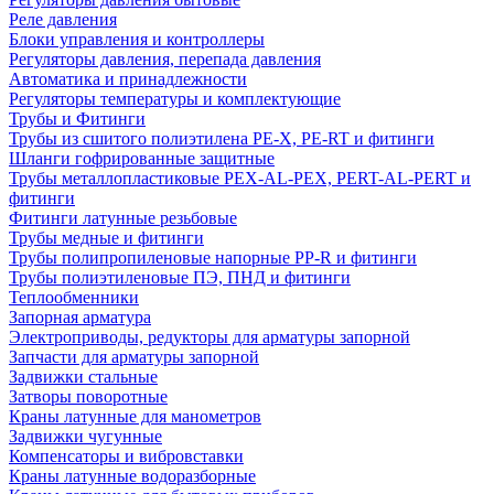
Реле давления
Блоки управления и контроллеры
Регуляторы давления, перепада давления
Автоматика и принадлежности
Регуляторы температуры и комплектующие
Трубы и Фитинги
Трубы из сшитого полиэтилена PE-X, PE-RT и фитинги
Шланги гофрированные защитные
Трубы металлопластиковые PEX-AL-PEX, PERT-AL-PERT и
фитинги
Фитинги латунные резьбовые
Трубы медные и фитинги
Трубы полипропиленовые напорные PP-R и фитинги
Трубы полиэтиленовые ПЭ, ПНД и фитинги
Теплообменники
Запорная арматура
Электроприводы, редукторы для арматуры запорной
Запчасти для арматуры запорной
Задвижки стальные
Затворы поворотные
Краны латунные для манометров
Задвижки чугунные
Компенсаторы и вибровставки
Краны латунные водоразборные