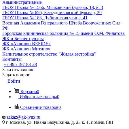
Административные
ГБОУ Школа № 1566, Мячковский бульвар, 18, к. 3
ГБОУ Школа № 656, Бескудниковский бульвар, 29
ГБОУ Школа № 183, Дубнинская улица, 41
Военная Академия Генерального Штаба Вооруженных Сил
РФ
Городская клиническая больница № 15 имени О.М. Филатова
ЖК и Бизнес центры
ЖК «Аквилон BESIDE»
ЖК «Аквилон Митино»
Капитальное строительство "Жилая застройка"
Контакты
+7 495 197-83-28
Заказать звонок
Задать вопрос
Войти
Корзина
0
Избранные товары
0
Сравнение товаров
0
zakaz@gk-lynx.ru
г. Москва, ул. Ивана Бабушкина, д. 23 к. 1, помещ.13Н