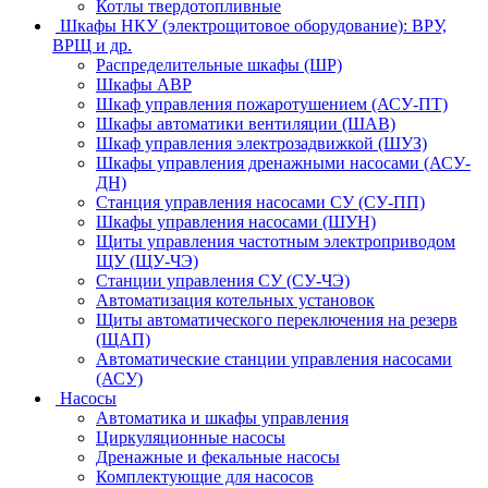
Котлы твердотопливные
Шкафы НКУ (электрощитовое оборудование): ВРУ,
ВРЩ и др.
Распределительные шкафы (ШР)
Шкафы АВР
Шкаф управления пожаротушением (АСУ-ПТ)
Шкафы автоматики вентиляции (ШАВ)
Шкаф управления электрозадвижкой (ШУЗ)
Шкафы управления дренажными насосами (АСУ-
ДН)
Станция управления насосами СУ (СУ-ПП)
Шкафы управления насосами (ШУН)
Щиты управления частотным электроприводом
ЩУ (ЩУ-ЧЭ)
Станции управления СУ (СУ-ЧЭ)
Автоматизация котельных установок
Щиты автоматического переключения на резерв
(ЩАП)
Автоматические станции управления насосами
(АСУ)
Насосы
Автоматика и шкафы управления
Циркуляционные насосы
Дренажные и фекальные насосы
Комплектующие для насосов