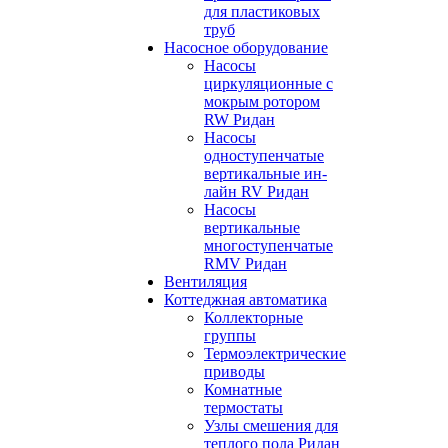
для пластиковых
труб
Насосное оборудование
Насосы
циркуляционные с
мокрым ротором
RW Ридан
Насосы
одноступенчатые
вертикальные ин-
лайн RV Ридан
Насосы
вертикальные
многоступенчатые
RMV Ридан
Вентиляция
Коттеджная автоматика
Коллекторные
группы
Термоэлектрические
приводы
Комнатные
термостаты
Узлы смешения для
теплого пола Ридан