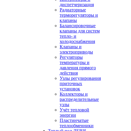
диспетчеризация
Радиаторные
терморегуляторы и
клапаны
Балансировочные
клапаны для систем
тепло- и
холодоснабжения
Клапаны и
электроприводы
Регуляторы
температуры и
давления прямого
действия
Узлы регулирования
приточных
установок
Коллекторы и
распределительные
узлы
Учёт тепловой
энергии
Пластинчатые
теплообменники
Теплый пол ДЕВИ