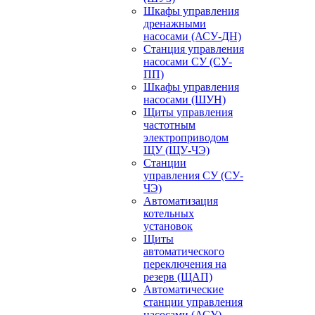
Шкафы управления
дренажными
насосами (АСУ-ДН)
Станция управления
насосами СУ (СУ-
ПП)
Шкафы управления
насосами (ШУН)
Щиты управления
частотным
электроприводом
ЩУ (ЩУ-ЧЭ)
Станции
управления СУ (СУ-
ЧЭ)
Автоматизация
котельных
установок
Щиты
автоматического
переключения на
резерв (ЩАП)
Автоматические
станции управления
насосами (АСУ)