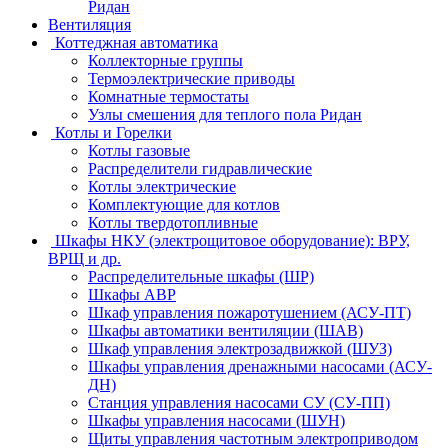
Ридан
Вентиляция
Коттеджная автоматика
Коллекторные группы
Термоэлектрические приводы
Комнатные термостаты
Узлы смешения для теплого пола Ридан
Котлы и Горелки
Котлы газовые
Распределители гидравлические
Котлы электрические
Комплектующие для котлов
Котлы твердотопливные
Шкафы НКУ (электрощитовое оборудование): ВРУ,
ВРЩ и др.
Распределительные шкафы (ШР)
Шкафы АВР
Шкаф управления пожаротушением (АСУ-ПТ)
Шкафы автоматики вентиляции (ШАВ)
Шкаф управления электрозадвижкой (ШУЗ)
Шкафы управления дренажными насосами (АСУ-
ДН)
Станция управления насосами СУ (СУ-ПП)
Шкафы управления насосами (ШУН)
Щиты управления частотным электроприводом