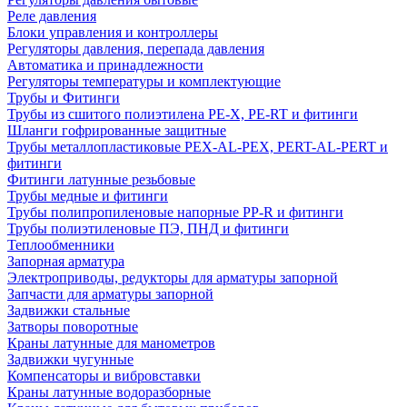
Реле давления
Блоки управления и контроллеры
Регуляторы давления, перепада давления
Автоматика и принадлежности
Регуляторы температуры и комплектующие
Трубы и Фитинги
Трубы из сшитого полиэтилена PE-X, PE-RT и фитинги
Шланги гофрированные защитные
Трубы металлопластиковые PEX-AL-PEX, PERT-AL-PERT и
фитинги
Фитинги латунные резьбовые
Трубы медные и фитинги
Трубы полипропиленовые напорные PP-R и фитинги
Трубы полиэтиленовые ПЭ, ПНД и фитинги
Теплообменники
Запорная арматура
Электроприводы, редукторы для арматуры запорной
Запчасти для арматуры запорной
Задвижки стальные
Затворы поворотные
Краны латунные для манометров
Задвижки чугунные
Компенсаторы и вибровставки
Краны латунные водоразборные