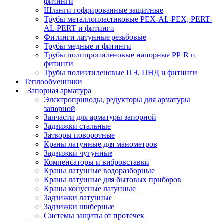
фитинги
Шланги гофрированные защитные
Трубы металлопластиковые PEX-AL-PEX, PERT-
AL-PERT и фитинги
Фитинги латунные резьбовые
Трубы медные и фитинги
Трубы полипропиленовые напорные PP-R и
фитинги
Трубы полиэтиленовые ПЭ, ПНД и фитинги
Теплообменники
Запорная арматура
Электроприводы, редукторы для арматуры
запорной
Запчасти для арматуры запорной
Задвижки стальные
Затворы поворотные
Краны латунные для манометров
Задвижки чугунные
Компенсаторы и вибровставки
Краны латунные водоразборные
Краны латунные для бытовых приборов
Краны конусные латунные
Задвижки латунные
Задвижки шиберные
Системы защиты от протечек