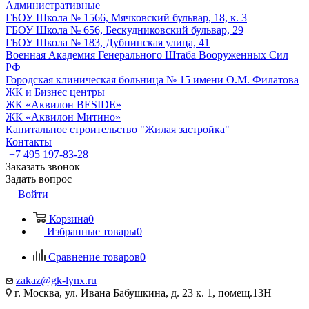
Административные
ГБОУ Школа № 1566, Мячковский бульвар, 18, к. 3
ГБОУ Школа № 656, Бескудниковский бульвар, 29
ГБОУ Школа № 183, Дубнинская улица, 41
Военная Академия Генерального Штаба Вооруженных Сил
РФ
Городская клиническая больница № 15 имени О.М. Филатова
ЖК и Бизнес центры
ЖК «Аквилон BESIDE»
ЖК «Аквилон Митино»
Капитальное строительство "Жилая застройка"
Контакты
+7 495 197-83-28
Заказать звонок
Задать вопрос
Войти
Корзина
0
Избранные товары
0
Сравнение товаров
0
zakaz@gk-lynx.ru
г. Москва, ул. Ивана Бабушкина, д. 23 к. 1, помещ.13Н