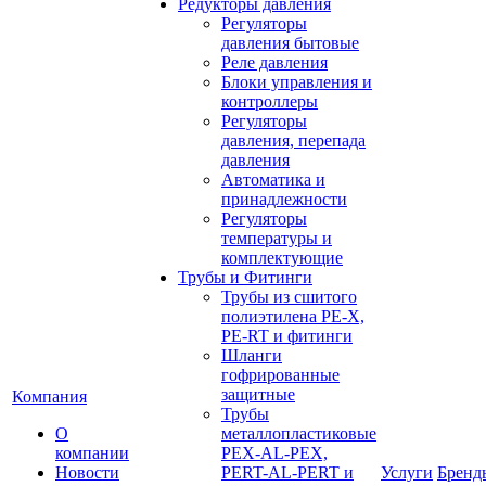
Редукторы давления
Регуляторы
давления бытовые
Реле давления
Блоки управления и
контроллеры
Регуляторы
давления, перепада
давления
Автоматика и
принадлежности
Регуляторы
температуры и
комплектующие
Трубы и Фитинги
Трубы из сшитого
полиэтилена PE-X,
PE-RT и фитинги
Шланги
гофрированные
защитные
Компания
Трубы
О
металлопластиковые
компании
PEX-AL-PEX,
Новости
PERT-AL-PERT и
Услуги
Бренд