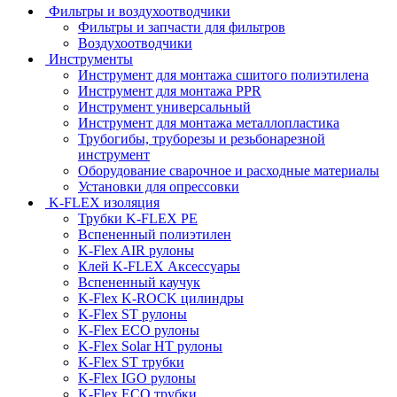
Фильтры и воздухоотводчики
Фильтры и запчасти для фильтров
Воздухоотводчики
Инструменты
Инструмент для монтажа сшитого полиэтилена
Инструмент для монтажа PPR
Инструмент универсальный
Инструмент для монтажа металлопластика
Трубогибы, труборезы и резьбонарезной
инструмент
Оборудование сварочное и расходные материалы
Установки для опрессовки
K-FLEX изоляция
Трубки K-FLEX PE
Вспененный полиэтилен
K-Flex AIR рулоны
Клей K-FLEX Аксессуары
Вспененный каучук
K-Flex K-ROCK цилиндры
K-Flex ST рулоны
K-Flex ECO рулоны
K-Flex Solar HT рулоны
K-Flex ST трубки
K-Flex IGO рулоны
K-Flex ECO трубки