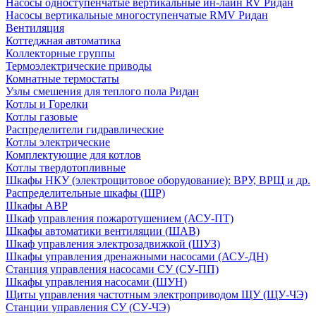
Насосы одноступенчатые вертикальные ин-лайн RV Ридан
Насосы вертикальные многоступенчатые RMV Ридан
Вентиляция
Коттеджная автоматика
Коллекторные группы
Термоэлектрические приводы
Комнатные термостаты
Узлы смешения для теплого пола Ридан
Котлы и Горелки
Котлы газовые
Распределители гидравлические
Котлы электрические
Комплектующие для котлов
Котлы твердотопливные
Шкафы НКУ (электрощитовое оборудование): ВРУ, ВРЩ и др.
Распределительные шкафы (ШР)
Шкафы АВР
Шкаф управления пожаротушением (АСУ-ПТ)
Шкафы автоматики вентиляции (ШАВ)
Шкаф управления электрозадвижкой (ШУЗ)
Шкафы управления дренажными насосами (АСУ-ДН)
Станция управления насосами СУ (СУ-ПП)
Шкафы управления насосами (ШУН)
Щиты управления частотным электроприводом ЩУ (ЩУ-ЧЭ)
Станции управления СУ (СУ-ЧЭ)