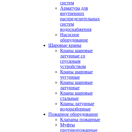
систем
Арматура для
внутренних
распределительных
систем
водоснабжения
Насосное
оборудование
Шаровые краны
Краны шаровые
латунные со
спускным
устройством
Краны шаровые
чугунные
Краны шаровые
латунные
Краны шаровые
стальные
Краны латунные
водоразборные
Пожарное оборудование
Клапаны пожарные
Муфты
противопожарные