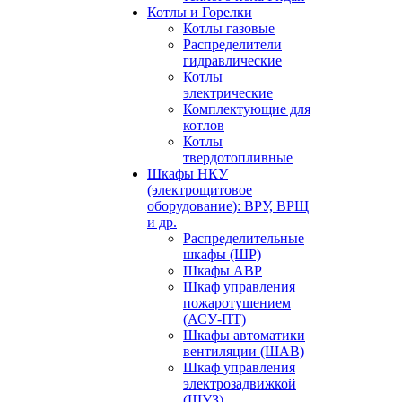
Котлы и Горелки
Котлы газовые
Распределители
гидравлические
Котлы
электрические
Комплектующие для
котлов
Котлы
твердотопливные
Шкафы НКУ
(электрощитовое
оборудование): ВРУ, ВРЩ
и др.
Распределительные
шкафы (ШР)
Шкафы АВР
Шкаф управления
пожаротушением
(АСУ-ПТ)
Шкафы автоматики
вентиляции (ШАВ)
Шкаф управления
электрозадвижкой
(ШУЗ)