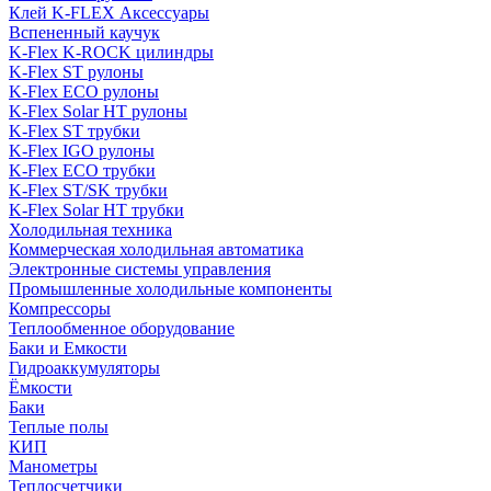
Клей K-FLEX Аксессуары
Вспененный каучук
K-Flex K-ROCK цилиндры
K-Flex ST рулоны
K-Flex ECO рулоны
K-Flex Solar HT рулоны
K-Flex ST трубки
K-Flex IGO рулоны
K-Flex ECO трубки
K-Flex ST/SK трубки
K-Flex Solar HT трубки
Холодильная техника
Коммерческая холодильная автоматика
Электронные системы управления
Промышленные холодильные компоненты
Компрессоры
Теплообменное оборудование
Баки и Емкости
Гидроаккумуляторы
Ёмкости
Баки
Теплые полы
КИП
Манометры
Теплосчетчики