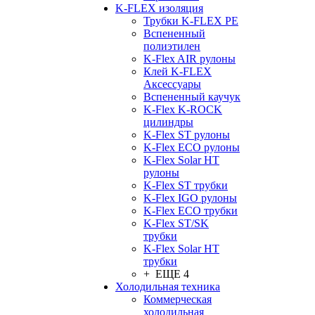
K-FLEX изоляция
Трубки K-FLEX PE
Вспененный
полиэтилен
K-Flex AIR рулоны
Клей K-FLEX
Аксессуары
Вспененный каучук
K-Flex K-ROCK
цилиндры
K-Flex ST рулоны
K-Flex ECO рулоны
K-Flex Solar HT
рулоны
K-Flex ST трубки
K-Flex IGO рулоны
K-Flex ECO трубки
K-Flex ST/SK
трубки
K-Flex Solar HT
трубки
+ ЕЩЕ 4
Холодильная техника
Коммерческая
холодильная