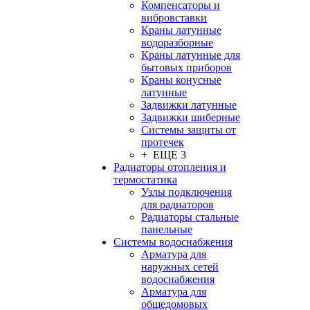
Компенсаторы и
вибровставки
Краны латунные
водоразборные
Краны латунные для
бытовых приборов
Краны конусные
латунные
Задвижки латунные
Задвижки шиберные
Системы защиты от
протечек
+ ЕЩЕ 3
Радиаторы отопления и
термостатика
Узлы подключения
для радиаторов
Радиаторы стальные
панельные
Системы водоснабжения
Арматура для
наружных сетей
водоснабжения
Арматура для
общедомовых