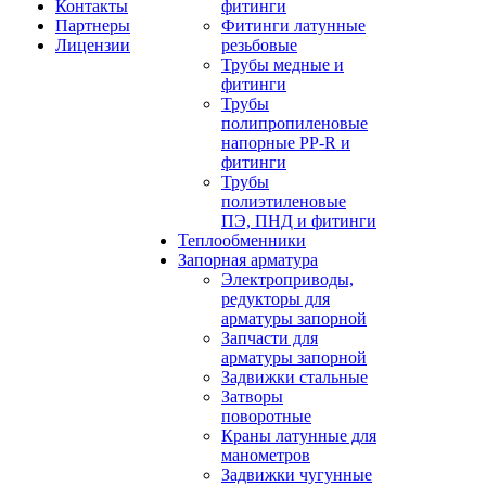
Контакты
фитинги
Партнеры
Фитинги латунные
Лицензии
резьбовые
Трубы медные и
фитинги
Трубы
полипропиленовые
напорные PP-R и
фитинги
Трубы
полиэтиленовые
ПЭ, ПНД и фитинги
Теплообменники
Запорная арматура
Электроприводы,
редукторы для
арматуры запорной
Запчасти для
арматуры запорной
Задвижки стальные
Затворы
поворотные
Краны латунные для
манометров
Задвижки чугунные