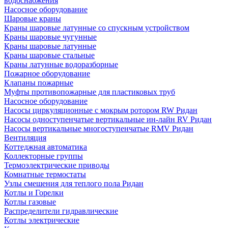
водоснабжения
Насосное оборудование
Шаровые краны
Краны шаровые латунные со спускным устройством
Краны шаровые чугунные
Краны шаровые латунные
Краны шаровые стальные
Краны латунные водоразборные
Пожарное оборудование
Клапаны пожарные
Муфты противопожарные для пластиковых труб
Насосное оборудование
Насосы циркуляционные с мокрым ротором RW Ридан
Насосы одноступенчатые вертикальные ин-лайн RV Ридан
Насосы вертикальные многоступенчатые RMV Ридан
Вентиляция
Коттеджная автоматика
Коллекторные группы
Термоэлектрические приводы
Комнатные термостаты
Узлы смешения для теплого пола Ридан
Котлы и Горелки
Котлы газовые
Распределители гидравлические
Котлы электрические