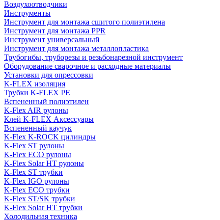
Воздухоотводчики
Инструменты
Инструмент для монтажа сшитого полиэтилена
Инструмент для монтажа PPR
Инструмент универсальный
Инструмент для монтажа металлопластика
Трубогибы, труборезы и резьбонарезной инструмент
Оборудование сварочное и расходные материалы
Установки для опрессовки
K-FLEX изоляция
Трубки K-FLEX PE
Вспененный полиэтилен
K-Flex AIR рулоны
Клей K-FLEX Аксессуары
Вспененный каучук
K-Flex K-ROCK цилиндры
K-Flex ST рулоны
K-Flex ECO рулоны
K-Flex Solar HT рулоны
K-Flex ST трубки
K-Flex IGO рулоны
K-Flex ECO трубки
K-Flex ST/SK трубки
K-Flex Solar HT трубки
Холодильная техника