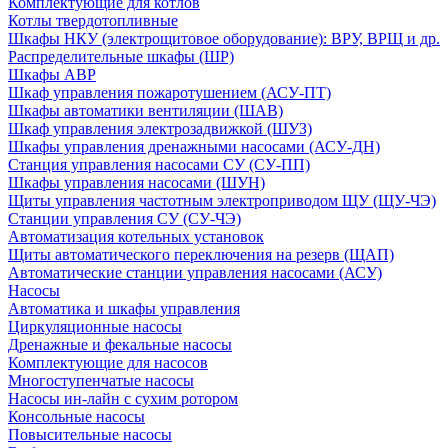
Комплектующие для котлов
Котлы твердотопливные
Шкафы НКУ (электрощитовое оборудование): ВРУ, ВРЩ и др.
Распределительные шкафы (ШР)
Шкафы АВР
Шкаф управления пожаротушением (АСУ-ПТ)
Шкафы автоматики вентиляции (ШАВ)
Шкаф управления электрозадвижкой (ШУЗ)
Шкафы управления дренажными насосами (АСУ-ДН)
Станция управления насосами СУ (СУ-ПП)
Шкафы управления насосами (ШУН)
Щиты управления частотным электроприводом ЩУ (ЩУ-ЧЭ)
Станции управления СУ (СУ-ЧЭ)
Автоматизация котельных установок
Щиты автоматического переключения на резерв (ЩАП)
Автоматические станции управления насосами (АСУ)
Насосы
Автоматика и шкафы управления
Циркуляционные насосы
Дренажные и фекальные насосы
Комплектующие для насосов
Многоступенчатые насосы
Насосы ин-лайн с сухим ротором
Консольные насосы
Повысительные насосы