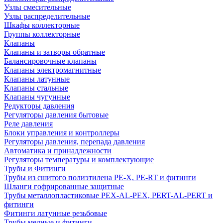
Узлы смесительные
Узлы распределительные
Шкафы коллекторные
Группы коллекторные
Клапаны
Клапаны и затворы обратные
Балансировочные клапаны
Клапаны электромагнитные
Клапаны латунные
Клапаны стальные
Клапаны чугунные
Редукторы давления
Регуляторы давления бытовые
Реле давления
Блоки управления и контроллеры
Регуляторы давления, перепада давления
Автоматика и принадлежности
Регуляторы температуры и комплектующие
Трубы и Фитинги
Трубы из сшитого полиэтилена PE-X, PE-RT и фитинги
Шланги гофрированные защитные
Трубы металлопластиковые PEX-AL-PEX, PERT-AL-PERT и
фитинги
Фитинги латунные резьбовые
Трубы медные и фитинги