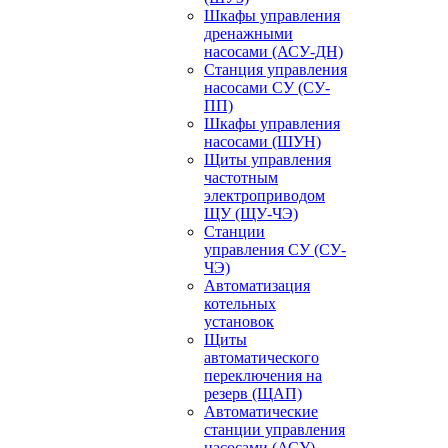
Шкафы управления
дренажными
насосами (АСУ-ДН)
Станция управления
насосами СУ (СУ-
ПП)
Шкафы управления
насосами (ШУН)
Щиты управления
частотным
электроприводом
ЩУ (ЩУ-ЧЭ)
Станции
управления СУ (СУ-
ЧЭ)
Автоматизация
котельных
установок
Щиты
автоматического
переключения на
резерв (ЩАП)
Автоматические
станции управления
насосами (АСУ)