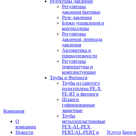
Редукторы давления
Регуляторы
давления бытовые
Реле давления
Блоки управления и
контроллеры
Регуляторы
давления, перепада
давления
Автоматика и
принадлежности
Регуляторы
температуры и
комплектующие
Трубы и Фитинги
Трубы из сшитого
полиэтилена PE-X,
PE-RT и фитинги
Шланги
гофрированные
защитные
Компания
Трубы
О
металлопластиковые
компании
PEX-AL-PEX,
Новости
PERT-AL-PERT и
Услуги
Бренд