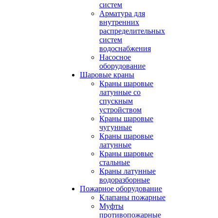
систем
Арматура для
внутренних
распределительных
систем
водоснабжения
Насосное
оборудование
Шаровые краны
Краны шаровые
латунные со
спускным
устройством
Краны шаровые
чугунные
Краны шаровые
латунные
Краны шаровые
стальные
Краны латунные
водоразборные
Пожарное оборудование
Клапаны пожарные
Муфты
противопожарные