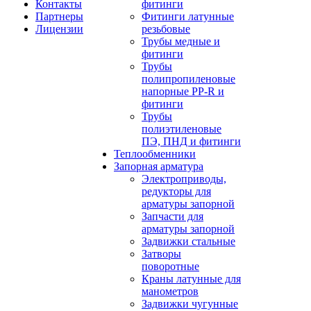
Контакты
фитинги
Партнеры
Фитинги латунные
Лицензии
резьбовые
Трубы медные и
фитинги
Трубы
полипропиленовые
напорные PP-R и
фитинги
Трубы
полиэтиленовые
ПЭ, ПНД и фитинги
Теплообменники
Запорная арматура
Электроприводы,
редукторы для
арматуры запорной
Запчасти для
арматуры запорной
Задвижки стальные
Затворы
поворотные
Краны латунные для
манометров
Задвижки чугунные