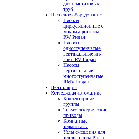
для пластиковых
труб
Насосное оборудование
Насосы
циркуляционные с
мокрым ротором
RW Ридан
Насосы
одноступенчатые
вертикальные ин-
лайн RV Ридан
Насосы
вертикальные
многоступенчатые
RMV Ридан
Вентиляция
Коттеджная автоматика
Коллекторные
группы
Термоэлектрические
приводы
Комнатные
термостаты
Узлы смешения для
теплого пола Ридан