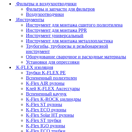
Фильтры и воздухоотводчики
Фильтры и запчасти для фильтров
Воздухоотводчики
Инструменты
Инструмент для монтажа сшитого полиэтилена
Инструмент для монтажа PPR
Инструмент универсальный
Инструмент для монтажа металлопластика
Трубогибы, труборезы и резьбонарезной
инструмент
Оборудование сварочное и расходные материалы
Установки для опрессовки
K-FLEX изоляция
Трубки K-FLEX PE
Вспененный полиэтилен
K-Flex AIR рулоны
Клей K-FLEX Аксессуары
Вспененный каучук
K-Flex K-ROCK цилиндры
K-Flex ST рулоны
K-Flex ECO рулоны
K-Flex Solar HT рулоны
K-Flex ST трубки
K-Flex IGO рулоны
K-Flex ECO трубки