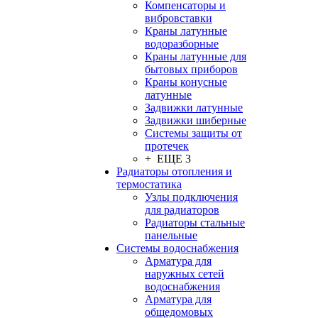
Компенсаторы и
вибровставки
Краны латунные
водоразборные
Краны латунные для
бытовых приборов
Краны конусные
латунные
Задвижки латунные
Задвижки шиберные
Системы защиты от
протечек
+ ЕЩЕ 3
Радиаторы отопления и
термостатика
Узлы подключения
для радиаторов
Радиаторы стальные
панельные
Системы водоснабжения
Арматура для
наружных сетей
водоснабжения
Арматура для
общедомовых