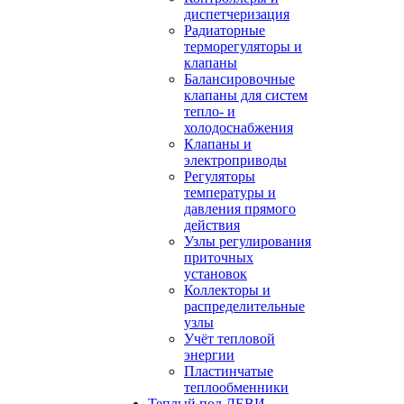
диспетчеризация
Радиаторные
терморегуляторы и
клапаны
Балансировочные
клапаны для систем
тепло- и
холодоснабжения
Клапаны и
электроприводы
Регуляторы
температуры и
давления прямого
действия
Узлы регулирования
приточных
установок
Коллекторы и
распределительные
узлы
Учёт тепловой
энергии
Пластинчатые
теплообменники
Теплый пол ДЕВИ