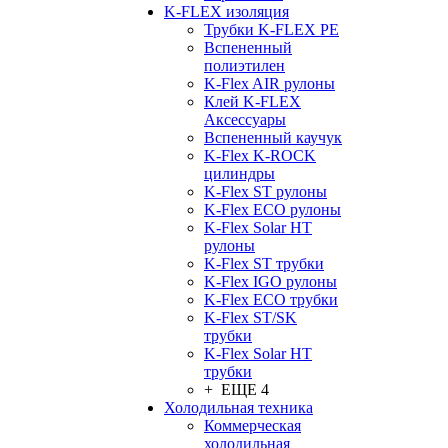
K-FLEX изоляция
Трубки K-FLEX PE
Вспененный
полиэтилен
K-Flex AIR рулоны
Клей K-FLEX
Аксессуары
Вспененный каучук
K-Flex K-ROCK
цилиндры
K-Flex ST рулоны
K-Flex ECO рулоны
K-Flex Solar HT
рулоны
K-Flex ST трубки
K-Flex IGO рулоны
K-Flex ECO трубки
K-Flex ST/SK
трубки
K-Flex Solar HT
трубки
+ ЕЩЕ 4
Холодильная техника
Коммерческая
холодильная