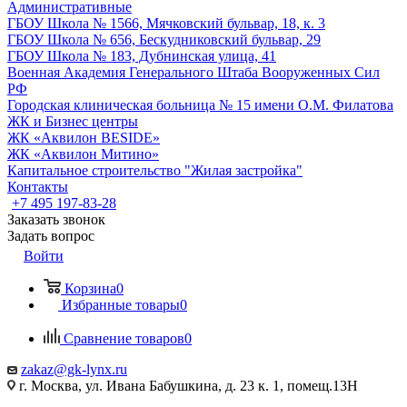
Административные
ГБОУ Школа № 1566, Мячковский бульвар, 18, к. 3
ГБОУ Школа № 656, Бескудниковский бульвар, 29
ГБОУ Школа № 183, Дубнинская улица, 41
Военная Академия Генерального Штаба Вооруженных Сил
РФ
Городская клиническая больница № 15 имени О.М. Филатова
ЖК и Бизнес центры
ЖК «Аквилон BESIDE»
ЖК «Аквилон Митино»
Капитальное строительство "Жилая застройка"
Контакты
+7 495 197-83-28
Заказать звонок
Задать вопрос
Войти
Корзина
0
Избранные товары
0
Сравнение товаров
0
zakaz@gk-lynx.ru
г. Москва, ул. Ивана Бабушкина, д. 23 к. 1, помещ.13Н