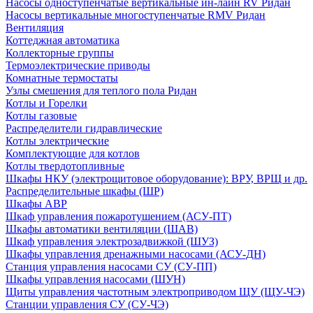
Насосы одноступенчатые вертикальные ин-лайн RV Ридан
Насосы вертикальные многоступенчатые RMV Ридан
Вентиляция
Коттеджная автоматика
Коллекторные группы
Термоэлектрические приводы
Комнатные термостаты
Узлы смешения для теплого пола Ридан
Котлы и Горелки
Котлы газовые
Распределители гидравлические
Котлы электрические
Комплектующие для котлов
Котлы твердотопливные
Шкафы НКУ (электрощитовое оборудование): ВРУ, ВРЩ и др.
Распределительные шкафы (ШР)
Шкафы АВР
Шкаф управления пожаротушением (АСУ-ПТ)
Шкафы автоматики вентиляции (ШАВ)
Шкаф управления электрозадвижкой (ШУЗ)
Шкафы управления дренажными насосами (АСУ-ДН)
Станция управления насосами СУ (СУ-ПП)
Шкафы управления насосами (ШУН)
Щиты управления частотным электроприводом ЩУ (ЩУ-ЧЭ)
Станции управления СУ (СУ-ЧЭ)