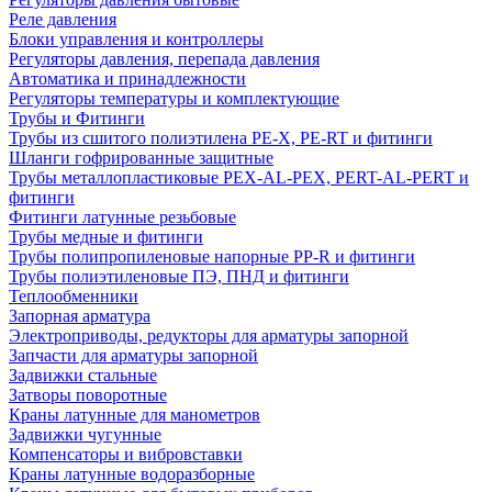
Реле давления
Блоки управления и контроллеры
Регуляторы давления, перепада давления
Автоматика и принадлежности
Регуляторы температуры и комплектующие
Трубы и Фитинги
Трубы из сшитого полиэтилена PE-X, PE-RT и фитинги
Шланги гофрированные защитные
Трубы металлопластиковые PEX-AL-PEX, PERT-AL-PERT и
фитинги
Фитинги латунные резьбовые
Трубы медные и фитинги
Трубы полипропиленовые напорные PP-R и фитинги
Трубы полиэтиленовые ПЭ, ПНД и фитинги
Теплообменники
Запорная арматура
Электроприводы, редукторы для арматуры запорной
Запчасти для арматуры запорной
Задвижки стальные
Затворы поворотные
Краны латунные для манометров
Задвижки чугунные
Компенсаторы и вибровставки
Краны латунные водоразборные