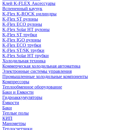
Клей K-FLEX Аксессуары
Вспененный каучук
K-Flex K-ROCK цилиндры
K-Flex ST рулоны
K-Flex ECO рулоны
K-Flex Solar HT рулоны
K-Flex ST трубки
K-Flex IGO рулоны
K-Flex ECO трубки
K-Flex ST/SK трубки
K-Flex Solar HT трубки
Холодильная техника
Коммерческая холодильная автоматика
Электронные системы управления
Промышленные холодильные компоненты
Компрессоры
Теплообменное оборудование
Баки и Емкости
Гидроаккумуляторы
Ёмкости
Баки
Теплые полы
КИП
Манометры
Теплосчетчики