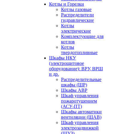
Котлы и Горелки
Котлы газовые
Распределители
гидравлические
Котлы
электрические
Комплектующие для
котлов
Котлы
твердотопливные
Шкафы НКУ
(электрощитовое
оборудование): ВРУ, ВРЩ
и др.
Распределительные
шкафы (ШР)
Шкафы АВР
Шкаф управления
пожаротушением
(АСУ-ПТ)
Шкафы автоматики
вентиляции (ШАВ)
Шкаф управления
электрозадвижкой
(ШУЗ)