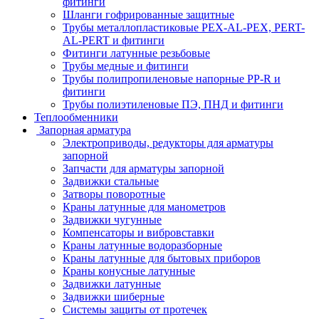
фитинги
Шланги гофрированные защитные
Трубы металлопластиковые PEX-AL-PEX, PERT-
AL-PERT и фитинги
Фитинги латунные резьбовые
Трубы медные и фитинги
Трубы полипропиленовые напорные PP-R и
фитинги
Трубы полиэтиленовые ПЭ, ПНД и фитинги
Теплообменники
Запорная арматура
Электроприводы, редукторы для арматуры
запорной
Запчасти для арматуры запорной
Задвижки стальные
Затворы поворотные
Краны латунные для манометров
Задвижки чугунные
Компенсаторы и вибровставки
Краны латунные водоразборные
Краны латунные для бытовых приборов
Краны конусные латунные
Задвижки латунные
Задвижки шиберные
Системы защиты от протечек