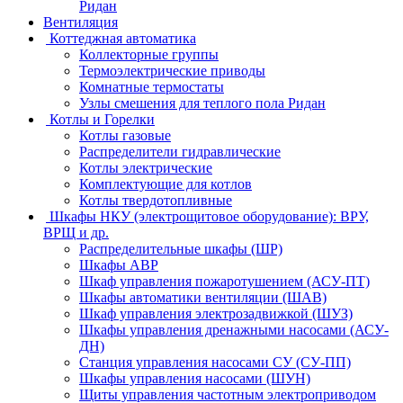
Ридан
Вентиляция
Коттеджная автоматика
Коллекторные группы
Термоэлектрические приводы
Комнатные термостаты
Узлы смешения для теплого пола Ридан
Котлы и Горелки
Котлы газовые
Распределители гидравлические
Котлы электрические
Комплектующие для котлов
Котлы твердотопливные
Шкафы НКУ (электрощитовое оборудование): ВРУ,
ВРЩ и др.
Распределительные шкафы (ШР)
Шкафы АВР
Шкаф управления пожаротушением (АСУ-ПТ)
Шкафы автоматики вентиляции (ШАВ)
Шкаф управления электрозадвижкой (ШУЗ)
Шкафы управления дренажными насосами (АСУ-
ДН)
Станция управления насосами СУ (СУ-ПП)
Шкафы управления насосами (ШУН)
Щиты управления частотным электроприводом