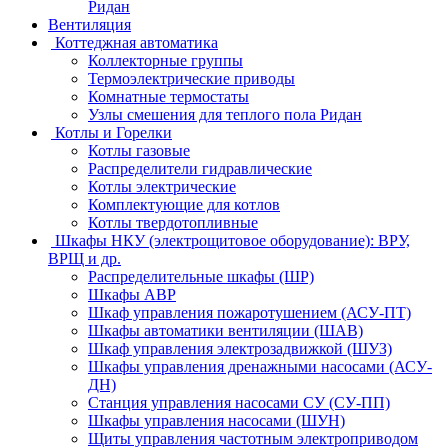
Ридан
Вентиляция
Коттеджная автоматика
Коллекторные группы
Термоэлектрические приводы
Комнатные термостаты
Узлы смешения для теплого пола Ридан
Котлы и Горелки
Котлы газовые
Распределители гидравлические
Котлы электрические
Комплектующие для котлов
Котлы твердотопливные
Шкафы НКУ (электрощитовое оборудование): ВРУ,
ВРЩ и др.
Распределительные шкафы (ШР)
Шкафы АВР
Шкаф управления пожаротушением (АСУ-ПТ)
Шкафы автоматики вентиляции (ШАВ)
Шкаф управления электрозадвижкой (ШУЗ)
Шкафы управления дренажными насосами (АСУ-
ДН)
Станция управления насосами СУ (СУ-ПП)
Шкафы управления насосами (ШУН)
Щиты управления частотным электроприводом