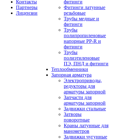
Контакты
фитинги
Партнеры
Фитинги латунные
Лицензии
резьбовые
Трубы медные и
фитинги
Трубы
полипропиленовые
напорные PP-R и
фитинги
Трубы
полиэтиленовые
ПЭ, ПНД и фитинги
Теплообменники
Запорная арматура
Электроприводы,
редукторы для
арматуры запорной
Запчасти для
арматуры запорной
Задвижки стальные
Затворы
поворотные
Краны латунные для
манометров
Задвижки чугунные