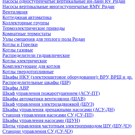
Насосы одноступенчатые вертикальные ин-лайн RV Ридан
Насосы вертикальные многоступенчатые RMV Ридан
Вентиляция
Коттеджная автоматика
Коллекторные группы
Термоэлектрические приводы
Комнатные термостаты
Узлы смешения для теплого пола Ридан
Котлы и Горелки
Котлы газовые
Распределители гидравлические
Котлы электрические
Комплектующие для котлов
Котлы твердотопливные
Шкафы НКУ (электрощитовое оборудование): ВРУ, ВРЩ и др.
Распределительные шкафы (ШР)
Шкафы АВР
Шкаф управления пожаротушением (АСУ-ПТ)
Шкафы автоматики вентиляции (ШАВ)
Шкаф управления электрозадвижкой (ШУЗ)
Шкафы управления дренажными насосами (АСУ-ДН)
Станция управления насосами СУ (СУ-ПП)
Шкафы управления насосами (ШУН)
Щиты управления частотным электроприводом ЩУ (ЩУ-ЧЭ)
Станции управления СУ (СУ-ЧЭ)