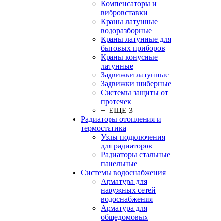
Компенсаторы и
вибровставки
Краны латунные
водоразборные
Краны латунные для
бытовых приборов
Краны конусные
латунные
Задвижки латунные
Задвижки шиберные
Системы защиты от
протечек
+ ЕЩЕ 3
Радиаторы отопления и
термостатика
Узлы подключения
для радиаторов
Радиаторы стальные
панельные
Системы водоснабжения
Арматура для
наружных сетей
водоснабжения
Арматура для
общедомовых