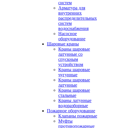
систем
Арматура для
внутренних
распределительных
систем
водоснабжения
Насосное
оборудование
Шаровые краны
Краны шаровые
латунные со
спускным
устройством
Краны шаровые
чугунные
Краны шаровые
латунные
Краны шаровые
стальные
Краны латунные
водоразборные
Пожарное оборудование
Клапаны пожарные
Муфты
противопожарные