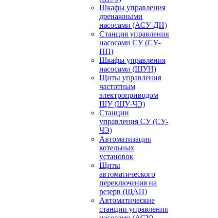
Шкафы управления
дренажными
насосами (АСУ-ДН)
Станция управления
насосами СУ (СУ-
ПП)
Шкафы управления
насосами (ШУН)
Щиты управления
частотным
электроприводом
ЩУ (ЩУ-ЧЭ)
Станции
управления СУ (СУ-
ЧЭ)
Автоматизация
котельных
установок
Щиты
автоматического
переключения на
резерв (ЩАП)
Автоматические
станции управления
насосами (АСУ)