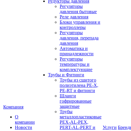
Редукторы давления
Регуляторы
давления бытовые
Реле давления
Блоки управления и
контроллеры
Регуляторы
давления, перепада
давления
Автоматика и
принадлежности
Регуляторы
температуры и
комплектующие
Трубы и Фитинги
Трубы из сшитого
полиэтилена PE-X,
PE-RT и фитинги
Шланги
гофрированные
защитные
Компания
Трубы
О
металлопластиковые
компании
PEX-AL-PEX,
Новости
PERT-AL-PERT и
Услуги
Бренд