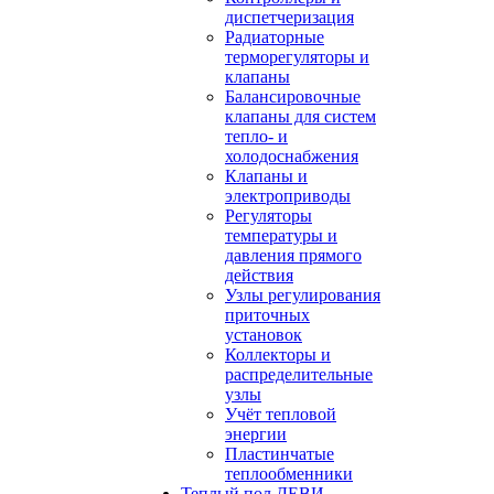
диспетчеризация
Радиаторные
терморегуляторы и
клапаны
Балансировочные
клапаны для систем
тепло- и
холодоснабжения
Клапаны и
электроприводы
Регуляторы
температуры и
давления прямого
действия
Узлы регулирования
приточных
установок
Коллекторы и
распределительные
узлы
Учёт тепловой
энергии
Пластинчатые
теплообменники
Теплый пол ДЕВИ