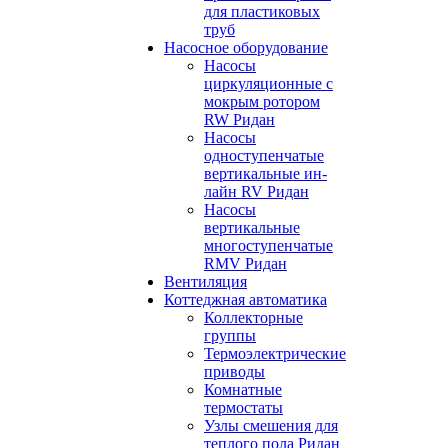
для пластиковых
труб
Насосное оборудование
Насосы
циркуляционные с
мокрым ротором
RW Ридан
Насосы
одноступенчатые
вертикальные ин-
лайн RV Ридан
Насосы
вертикальные
многоступенчатые
RMV Ридан
Вентиляция
Коттеджная автоматика
Коллекторные
группы
Термоэлектрические
приводы
Комнатные
термостаты
Узлы смешения для
теплого пола Ридан