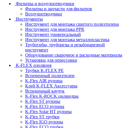
Фильтры и воздухоотводчики
Фильтры и запчасти для фильтров
Воздухоотводчики
Инструменты
Инструмент для монтажа сшитого полиэтилена
Инструмент для монтажа PPR
Инструмент универсальный
Инструмент для монтажа металлопластика
Трубогибы, труборезы и резьбонарезной
инструмент
Оборудование сварочное и расходные материалы
Установки для опрессовки
K-FLEX изоляция
Трубки K-FLEX PE
Вспененный полиэтилен
K-Flex AIR рулоны
Клей K-FLEX Аксессуары
Вспененный каучук
K-Flex K-ROCK цилиндры
K-Flex ST рулоны
K-Flex ECO рулоны
K-Flex Solar HT рулоны
K-Flex ST трубки
K-Flex IGO рулоны
K-Flex ECO трубки