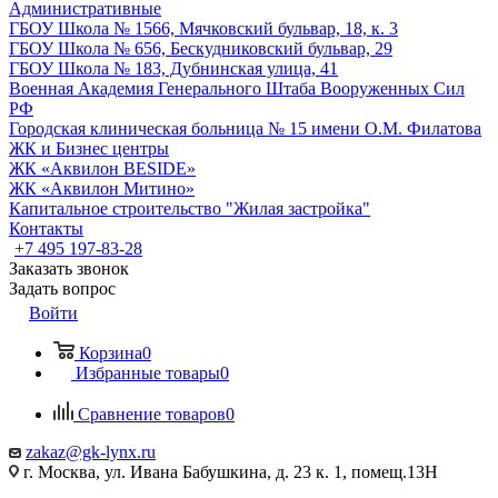
Административные
ГБОУ Школа № 1566, Мячковский бульвар, 18, к. 3
ГБОУ Школа № 656, Бескудниковский бульвар, 29
ГБОУ Школа № 183, Дубнинская улица, 41
Военная Академия Генерального Штаба Вооруженных Сил
РФ
Городская клиническая больница № 15 имени О.М. Филатова
ЖК и Бизнес центры
ЖК «Аквилон BESIDE»
ЖК «Аквилон Митино»
Капитальное строительство "Жилая застройка"
Контакты
+7 495 197-83-28
Заказать звонок
Задать вопрос
Войти
Корзина
0
Избранные товары
0
Сравнение товаров
0
zakaz@gk-lynx.ru
г. Москва, ул. Ивана Бабушкина, д. 23 к. 1, помещ.13Н