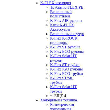
K-FLEX изоляция
Трубки K-FLEX PE
Вспененный
полиэтилен
K-Flex AIR рулоны
Клей K-FLEX
Аксессуары
Вспененный каучук
K-Flex K-ROCK
цилиндры
K-Flex ST рулоны
K-Flex ECO рулоны
K-Flex Solar HT
рулоны
K-Flex ST трубки
K-Flex IGO рулоны
K-Flex ECO трубки
K-Flex ST/SK
трубки
K-Flex Solar HT
трубки
+ ЕЩЕ 4
Холодильная техника
Коммерческая
холодильная