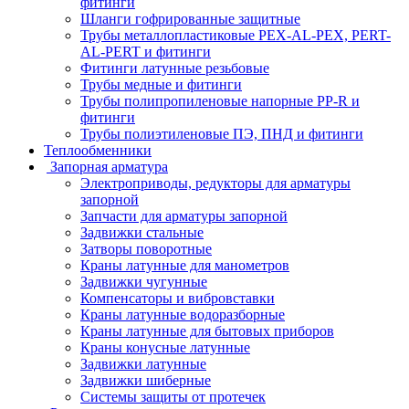
фитинги
Шланги гофрированные защитные
Трубы металлопластиковые PEX-AL-PEX, PERT-
AL-PERT и фитинги
Фитинги латунные резьбовые
Трубы медные и фитинги
Трубы полипропиленовые напорные PP-R и
фитинги
Трубы полиэтиленовые ПЭ, ПНД и фитинги
Теплообменники
Запорная арматура
Электроприводы, редукторы для арматуры
запорной
Запчасти для арматуры запорной
Задвижки стальные
Затворы поворотные
Краны латунные для манометров
Задвижки чугунные
Компенсаторы и вибровставки
Краны латунные водоразборные
Краны латунные для бытовых приборов
Краны конусные латунные
Задвижки латунные
Задвижки шиберные
Системы защиты от протечек