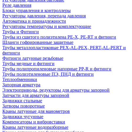
Реле давления
Блоки управления и контроллеры
Регуляторы давления, перепада давления
Автоматика и принадлежности
Регуляторы температуры и комплектующие
Трубы и Фитинги
Трубы из сшитого полиэтилена PE-X, PE-RT и фитинги
Шланги гофрированные защитные
Трубы металлопластиковые PEX-AL-PEX, PERT-AL-PERT и
фитинги
Фитинги латунные резьбовые
Трубы медные и фитинги
Трубы полипропиленовые напорные PP-R и фитинги
Трубы полиэтиленовые ПЭ, ПНД и фитинги
Теплообменники
Запорная арматура
Электроприводы, редукторы для арматуры запорной
Запчасти для арматуры запорной
Задвижки стальные
Затворы поворотные
Краны латунные для манометров
Задвижки чугунные
Компенсаторы и вибровставки
Краны латунные водоразборные