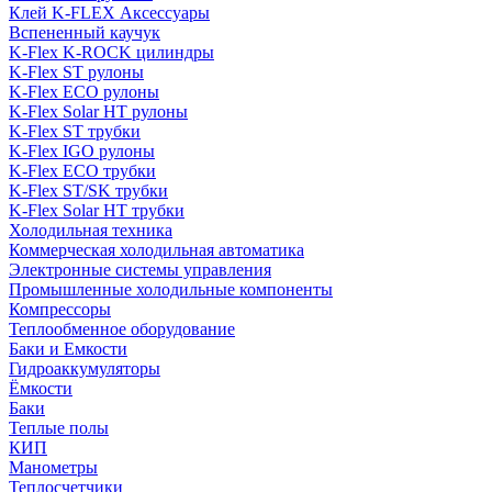
Клей K-FLEX Аксессуары
Вспененный каучук
K-Flex K-ROCK цилиндры
K-Flex ST рулоны
K-Flex ECO рулоны
K-Flex Solar HT рулоны
K-Flex ST трубки
K-Flex IGO рулоны
K-Flex ECO трубки
K-Flex ST/SK трубки
K-Flex Solar HT трубки
Холодильная техника
Коммерческая холодильная автоматика
Электронные системы управления
Промышленные холодильные компоненты
Компрессоры
Теплообменное оборудование
Баки и Емкости
Гидроаккумуляторы
Ёмкости
Баки
Теплые полы
КИП
Манометры
Теплосчетчики