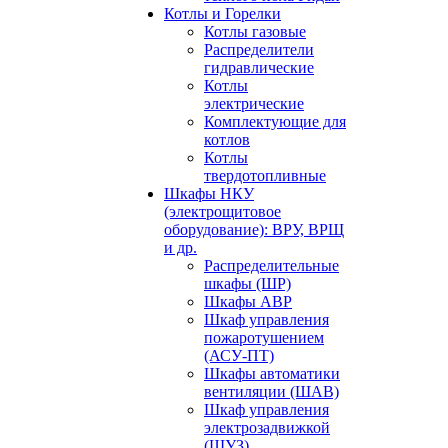
Котлы и Горелки
Котлы газовые
Распределители
гидравлические
Котлы
электрические
Комплектующие для
котлов
Котлы
твердотопливные
Шкафы НКУ
(электрощитовое
оборудование): ВРУ, ВРЩ
и др.
Распределительные
шкафы (ШР)
Шкафы АВР
Шкаф управления
пожаротушением
(АСУ-ПТ)
Шкафы автоматики
вентиляции (ШАВ)
Шкаф управления
электрозадвижкой
(ШУЗ)