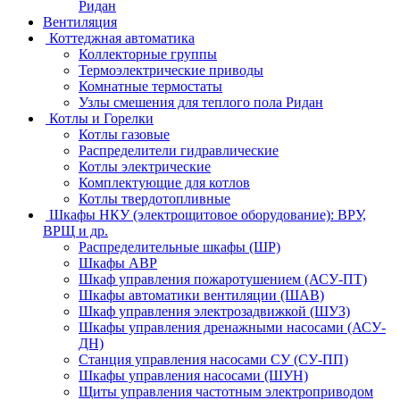
Ридан
Вентиляция
Коттеджная автоматика
Коллекторные группы
Термоэлектрические приводы
Комнатные термостаты
Узлы смешения для теплого пола Ридан
Котлы и Горелки
Котлы газовые
Распределители гидравлические
Котлы электрические
Комплектующие для котлов
Котлы твердотопливные
Шкафы НКУ (электрощитовое оборудование): ВРУ,
ВРЩ и др.
Распределительные шкафы (ШР)
Шкафы АВР
Шкаф управления пожаротушением (АСУ-ПТ)
Шкафы автоматики вентиляции (ШАВ)
Шкаф управления электрозадвижкой (ШУЗ)
Шкафы управления дренажными насосами (АСУ-
ДН)
Станция управления насосами СУ (СУ-ПП)
Шкафы управления насосами (ШУН)
Щиты управления частотным электроприводом