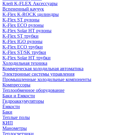
Клей K-FLEX Аксессуары
Вспененный каучук
K-Flex K-ROCK цилиндры
K-Flex ST рулоны
K-Flex ECO рулоны
K-Flex Solar HT рулоны
K-Flex ST трубки
K-Flex IGO рулоны
K-Flex ECO трубки
K-Flex ST/SK трубки
K-Flex Solar HT трубки
Холодильная техника
Коммерческая холодильная автоматика
Электронные системы управления
Промышленные холодильные компоненты
Компрессоры
Теплообменное оборудование
Баки и Емкости
Гидроаккумуляторы
Ёмкости
Баки
Теплые полы
КИП
Манометры
Теплосчетчики