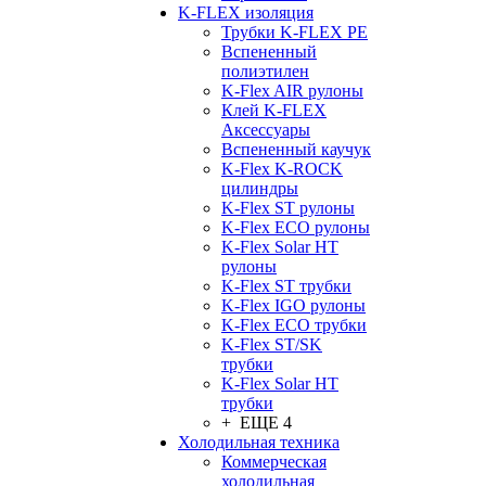
K-FLEX изоляция
Трубки K-FLEX PE
Вспененный
полиэтилен
K-Flex AIR рулоны
Клей K-FLEX
Аксессуары
Вспененный каучук
K-Flex K-ROCK
цилиндры
K-Flex ST рулоны
K-Flex ECO рулоны
K-Flex Solar HT
рулоны
K-Flex ST трубки
K-Flex IGO рулоны
K-Flex ECO трубки
K-Flex ST/SK
трубки
K-Flex Solar HT
трубки
+ ЕЩЕ 4
Холодильная техника
Коммерческая
холодильная