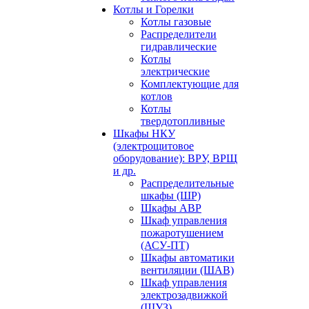
Котлы и Горелки
Котлы газовые
Распределители
гидравлические
Котлы
электрические
Комплектующие для
котлов
Котлы
твердотопливные
Шкафы НКУ
(электрощитовое
оборудование): ВРУ, ВРЩ
и др.
Распределительные
шкафы (ШР)
Шкафы АВР
Шкаф управления
пожаротушением
(АСУ-ПТ)
Шкафы автоматики
вентиляции (ШАВ)
Шкаф управления
электрозадвижкой
(ШУЗ)