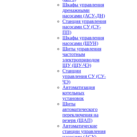
Шкафы управления
дренажными
насосами (АСУ-ДН)
Станция управления
насосами СУ (СУ-
ПП)
Шкафы управления
насосами (ШУН)
Щиты управления
частотным
электроприводом
ЩУ (ЩУ-ЧЭ)
Станции
управления СУ (СУ-
ЧЭ)
Автоматизация
котельных
установок
Щиты
автоматического
переключения на
резерв (ЩАП)
Автоматические
станции управления
насосами (АСУ)