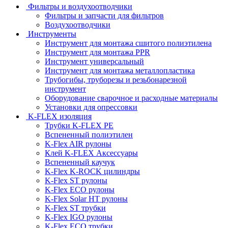
Фильтры и воздухоотводчики
Фильтры и запчасти для фильтров
Воздухоотводчики
Инструменты
Инструмент для монтажа сшитого полиэтилена
Инструмент для монтажа PPR
Инструмент универсальный
Инструмент для монтажа металлопластика
Трубогибы, труборезы и резьбонарезной
инструмент
Оборудование сварочное и расходные материалы
Установки для опрессовки
K-FLEX изоляция
Трубки K-FLEX PE
Вспененный полиэтилен
K-Flex AIR рулоны
Клей K-FLEX Аксессуары
Вспененный каучук
K-Flex K-ROCK цилиндры
K-Flex ST рулоны
K-Flex ECO рулоны
K-Flex Solar HT рулоны
K-Flex ST трубки
K-Flex IGO рулоны
K-Flex ECO трубки