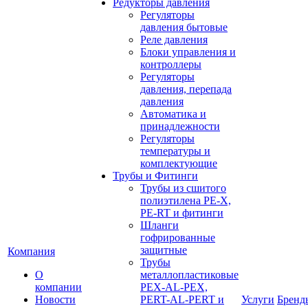
Редукторы давления
Регуляторы
давления бытовые
Реле давления
Блоки управления и
контроллеры
Регуляторы
давления, перепада
давления
Автоматика и
принадлежности
Регуляторы
температуры и
комплектующие
Трубы и Фитинги
Трубы из сшитого
полиэтилена PE-X,
PE-RT и фитинги
Шланги
гофрированные
защитные
Компания
Трубы
О
металлопластиковые
компании
PEX-AL-PEX,
Новости
PERT-AL-PERT и
Услуги
Бренд