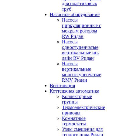
для пластиковых
труб
Насосное оборудование
Насосы
циркуляционные с
мокрым ротором
RW Ридан
Насосы
одноступенчатые
вертикальные ин-
лайн RV Ридан
Насосы
вертикальные
многоступенчатые
RMV Ридан
Вентиляция
Коттеджная автоматика
Коллекторные
группы
Термоэлектрические
приводы
Комнатные
термостаты
Узлы смешения для
теплого пола Ридан