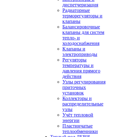
диспетчеризация
Радиаторные
терморегуляторы и
клапаны
Балансировочные
клапаны для систем
тепло- и
холодоснабжения
Клапаны и
электроприводы
Регуляторы
температуры и
давления прямого
действия
Узлы регулирования
приточных
установок
Коллекторы и
распределительные
узлы
Учёт тепловой
энергии
Пластинчатые
теплообменники
Теплый пол ДЕВИ