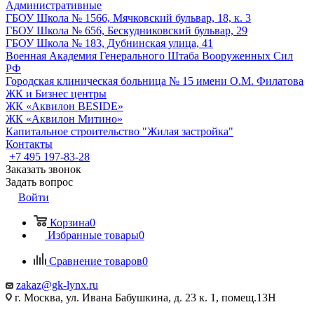
Административные
ГБОУ Школа № 1566, Мячковский бульвар, 18, к. 3
ГБОУ Школа № 656, Бескудниковский бульвар, 29
ГБОУ Школа № 183, Дубнинская улица, 41
Военная Академия Генерального Штаба Вооруженных Сил
РФ
Городская клиническая больница № 15 имени О.М. Филатова
ЖК и Бизнес центры
ЖК «Аквилон BESIDE»
ЖК «Аквилон Митино»
Капитальное строительство "Жилая застройка"
Контакты
+7 495 197-83-28
Заказать звонок
Задать вопрос
Войти
Корзина
0
Избранные товары
0
Сравнение товаров
0
zakaz@gk-lynx.ru
г. Москва, ул. Ивана Бабушкина, д. 23 к. 1, помещ.13Н