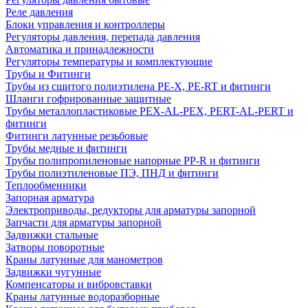
Реле давления
Блоки управления и контроллеры
Регуляторы давления, перепада давления
Автоматика и принадлежности
Регуляторы температуры и комплектующие
Трубы и Фитинги
Трубы из сшитого полиэтилена PE-X, PE-RT и фитинги
Шланги гофрированные защитные
Трубы металлопластиковые PEX-AL-PEX, PERT-AL-PERT и
фитинги
Фитинги латунные резьбовые
Трубы медные и фитинги
Трубы полипропиленовые напорные PP-R и фитинги
Трубы полиэтиленовые ПЭ, ПНД и фитинги
Теплообменники
Запорная арматура
Электроприводы, редукторы для арматуры запорной
Запчасти для арматуры запорной
Задвижки стальные
Затворы поворотные
Краны латунные для манометров
Задвижки чугунные
Компенсаторы и вибровставки
Краны латунные водоразборные