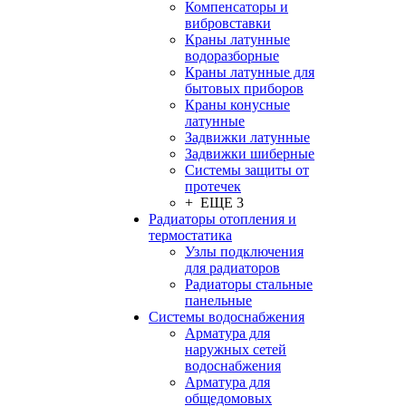
Компенсаторы и
вибровставки
Краны латунные
водоразборные
Краны латунные для
бытовых приборов
Краны конусные
латунные
Задвижки латунные
Задвижки шиберные
Системы защиты от
протечек
+ ЕЩЕ 3
Радиаторы отопления и
термостатика
Узлы подключения
для радиаторов
Радиаторы стальные
панельные
Системы водоснабжения
Арматура для
наружных сетей
водоснабжения
Арматура для
общедомовых