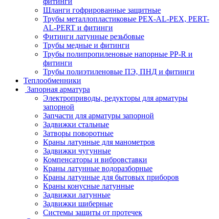
фитинги
Шланги гофрированные защитные
Трубы металлопластиковые PEX-AL-PEX, PERT-
AL-PERT и фитинги
Фитинги латунные резьбовые
Трубы медные и фитинги
Трубы полипропиленовые напорные PP-R и
фитинги
Трубы полиэтиленовые ПЭ, ПНД и фитинги
Теплообменники
Запорная арматура
Электроприводы, редукторы для арматуры
запорной
Запчасти для арматуры запорной
Задвижки стальные
Затворы поворотные
Краны латунные для манометров
Задвижки чугунные
Компенсаторы и вибровставки
Краны латунные водоразборные
Краны латунные для бытовых приборов
Краны конусные латунные
Задвижки латунные
Задвижки шиберные
Системы защиты от протечек