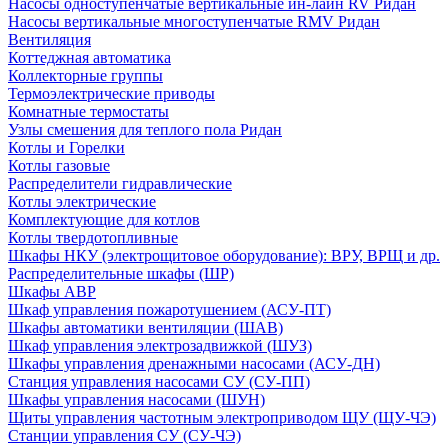
Насосы одноступенчатые вертикальные ин-лайн RV Ридан
Насосы вертикальные многоступенчатые RMV Ридан
Вентиляция
Коттеджная автоматика
Коллекторные группы
Термоэлектрические приводы
Комнатные термостаты
Узлы смешения для теплого пола Ридан
Котлы и Горелки
Котлы газовые
Распределители гидравлические
Котлы электрические
Комплектующие для котлов
Котлы твердотопливные
Шкафы НКУ (электрощитовое оборудование): ВРУ, ВРЩ и др.
Распределительные шкафы (ШР)
Шкафы АВР
Шкаф управления пожаротушением (АСУ-ПТ)
Шкафы автоматики вентиляции (ШАВ)
Шкаф управления электрозадвижкой (ШУЗ)
Шкафы управления дренажными насосами (АСУ-ДН)
Станция управления насосами СУ (СУ-ПП)
Шкафы управления насосами (ШУН)
Щиты управления частотным электроприводом ЩУ (ЩУ-ЧЭ)
Станции управления СУ (СУ-ЧЭ)