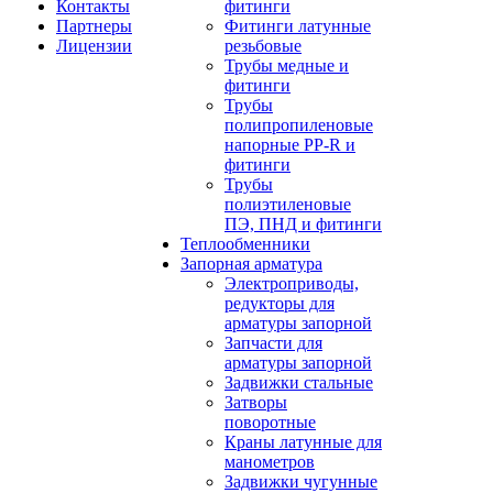
Контакты
фитинги
Партнеры
Фитинги латунные
Лицензии
резьбовые
Трубы медные и
фитинги
Трубы
полипропиленовые
напорные PP-R и
фитинги
Трубы
полиэтиленовые
ПЭ, ПНД и фитинги
Теплообменники
Запорная арматура
Электроприводы,
редукторы для
арматуры запорной
Запчасти для
арматуры запорной
Задвижки стальные
Затворы
поворотные
Краны латунные для
манометров
Задвижки чугунные