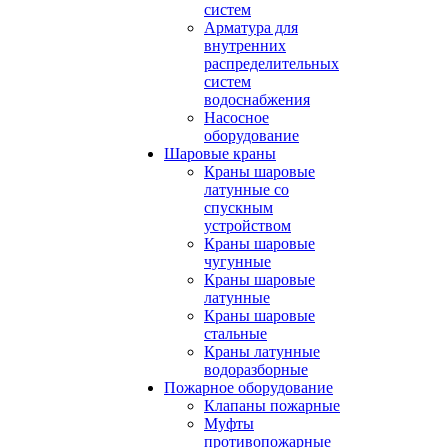
систем
Арматура для
внутренних
распределительных
систем
водоснабжения
Насосное
оборудование
Шаровые краны
Краны шаровые
латунные со
спускным
устройством
Краны шаровые
чугунные
Краны шаровые
латунные
Краны шаровые
стальные
Краны латунные
водоразборные
Пожарное оборудование
Клапаны пожарные
Муфты
противопожарные