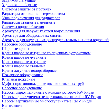
Задвижки латунные
Задвижки шиберные
Системы защиты от протечек
Радиаторы отопления и термостатика
Узлы подключения для радиаторов
Радиаторы стальные панельные
Системы водоснабжения
Арматура для наружных сетей водоснабжения
Арматура для общедомовых систем
Арматура для внутренних распределительных систем водосна
Насосное оборудование
Шаровые краны
Краны шаровые латунные со спускным устройством
Краны шаровые чугунные
Краны шаровые латунные
Краны шаровые стальные
Краны латунные водоразборные
Пожарное оборудование
Клапаны пожарные
Муфты противопожарные для пластиковых труб
Насосное оборудование
Насосы циркуляционные с мокрым ротором RW Ридан
Насосы одноступенчатые вертикальные ин-лайн RV Ридан
Насосы вертикальные многоступенчатые RMV Ридан
Вентиляция