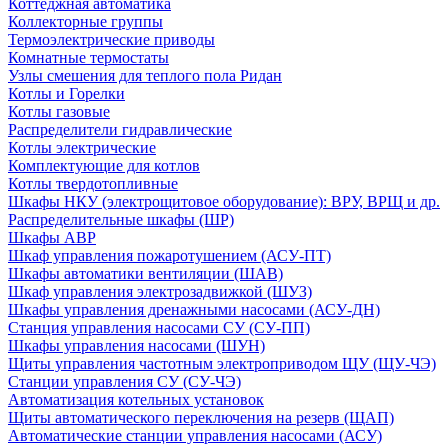
Коттеджная автоматика
Коллекторные группы
Термоэлектрические приводы
Комнатные термостаты
Узлы смешения для теплого пола Ридан
Котлы и Горелки
Котлы газовые
Распределители гидравлические
Котлы электрические
Комплектующие для котлов
Котлы твердотопливные
Шкафы НКУ (электрощитовое оборудование): ВРУ, ВРЩ и др.
Распределительные шкафы (ШР)
Шкафы АВР
Шкаф управления пожаротушением (АСУ-ПТ)
Шкафы автоматики вентиляции (ШАВ)
Шкаф управления электрозадвижкой (ШУЗ)
Шкафы управления дренажными насосами (АСУ-ДН)
Станция управления насосами СУ (СУ-ПП)
Шкафы управления насосами (ШУН)
Щиты управления частотным электроприводом ЩУ (ЩУ-ЧЭ)
Станции управления СУ (СУ-ЧЭ)
Автоматизация котельных установок
Щиты автоматического переключения на резерв (ЩАП)
Автоматические станции управления насосами (АСУ)