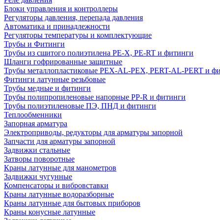
Блоки управления и контроллеры
Регуляторы давления, перепада давления
Автоматика и принадлежности
Регуляторы температуры и комплектующие
Трубы и Фитинги
Трубы из сшитого полиэтилена PE-X, PE-RT и фитинги
Шланги гофрированные защитные
Трубы металлопластиковые PEX-AL-PEX, PERT-AL-PERT и ф
Фитинги латунные резьбовые
Трубы медные и фитинги
Трубы полипропиленовые напорные PP-R и фитинги
Трубы полиэтиленовые ПЭ, ПНД и фитинги
Теплообменники
Запорная арматура
Электроприводы, редукторы для арматуры запорной
Запчасти для арматуры запорной
Задвижки стальные
Затворы поворотные
Краны латунные для манометров
Задвижки чугунные
Компенсаторы и вибровставки
Краны латунные водоразборные
Краны латунные для бытовых приборов
Краны конусные латунные