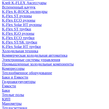
Клей K-FLEX Аксессуары
Вспененный каучук
K-Flex K-ROCK цилиндры
K-Flex ST рулоны
K-Flex ECO рулоны
K-Flex Solar HT рулоны
K-Flex ST трубки
K-Flex IGO рулоны
K-Flex ECO трубки
K-Flex ST/SK трубки
K-Flex Solar HT трубки
Холодильная техника
Коммерческая холодильная автоматика
Электронные системы управления
Промышленные холодильные компоненты
Компрессоры
Теплообменное оборудование
Баки и Емкости
Гидроаккумуляторы
Ёмкости
Баки
Теплые полы
КИП
Манометры
Теплосчетчики