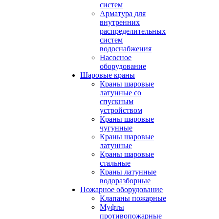
систем
Арматура для
внутренних
распределительных
систем
водоснабжения
Насосное
оборудование
Шаровые краны
Краны шаровые
латунные со
спускным
устройством
Краны шаровые
чугунные
Краны шаровые
латунные
Краны шаровые
стальные
Краны латунные
водоразборные
Пожарное оборудование
Клапаны пожарные
Муфты
противопожарные