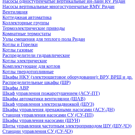
Насосы одноступенчатые вертикальные ин-лайн RV Ридан
Насосы вертикальные многоступенчатые RMV Ридан
Вентиляция
Коттеджная автоматика
Коллекторные группы
Термоэлектрические приводы
Комнатные термостаты
Узлы смешения для теплого пола Ридан
Котлы и Горелки
Котлы газовые
Распределители гидравлические
Котлы электрические
Комплектующие для котлов
Котлы твердотопливные
Шкафы НКУ (электрощитовое оборудование): ВРУ, ВРЩ и др.
Распределительные шкафы (ШР)
Шкафы АВР
Шкаф управления пожаротушением (АСУ-ПТ)
Шкафы автоматики вентиляции (ШАВ)
Шкаф управления электрозадвижкой (ШУЗ)
Шкафы управления дренажными насосами (АСУ-ДН)
Станция управления насосами СУ (СУ-ПП)
Шкафы управления насосами (ШУН)
Щиты управления частотным электроприводом ЩУ (ЩУ-ЧЭ)
Станции управления СУ (СУ-ЧЭ)