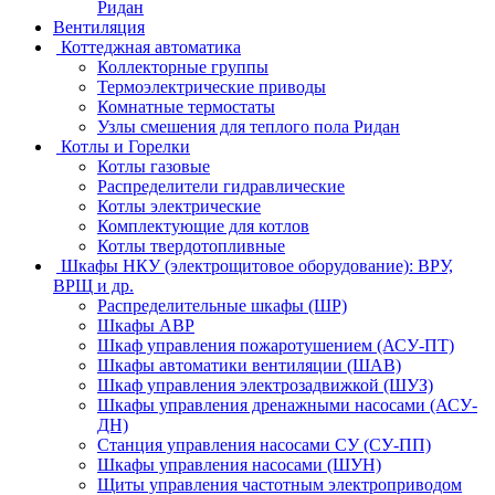
Ридан
Вентиляция
Коттеджная автоматика
Коллекторные группы
Термоэлектрические приводы
Комнатные термостаты
Узлы смешения для теплого пола Ридан
Котлы и Горелки
Котлы газовые
Распределители гидравлические
Котлы электрические
Комплектующие для котлов
Котлы твердотопливные
Шкафы НКУ (электрощитовое оборудование): ВРУ,
ВРЩ и др.
Распределительные шкафы (ШР)
Шкафы АВР
Шкаф управления пожаротушением (АСУ-ПТ)
Шкафы автоматики вентиляции (ШАВ)
Шкаф управления электрозадвижкой (ШУЗ)
Шкафы управления дренажными насосами (АСУ-
ДН)
Станция управления насосами СУ (СУ-ПП)
Шкафы управления насосами (ШУН)
Щиты управления частотным электроприводом