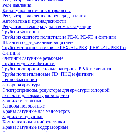
Реле давления
Блоки управления и контроллеры
Регуляторы давления, перепада давления
Автоматика и принадлежности
Регуляторы температуры и комплектующие
Трубы и Фитинги
Трубы из сшитого полиэтилена PE-X, PE-RT и фитинги
Шланги гофрированные защитные
Трубы металлопластиковые PEX-AL-PEX, PERT-AL-PERT и
фитинги
Фитинги латунные резьбовые
Трубы медные и фитинги
Трубы полипропиленовые напорные PP-R и фитинги
Трубы полиэтиленовые ПЭ, ПНД и фитинги
Теплообменники
Запорная арматура
Электроприводы, редукторы для арматуры запорной
Запчасти для арматуры запорной
Задвижки стальные
Затворы поворотные
Краны латунные для манометров
Задвижки чугунные
Компенсаторы и вибровставки
Краны латунные водоразборные