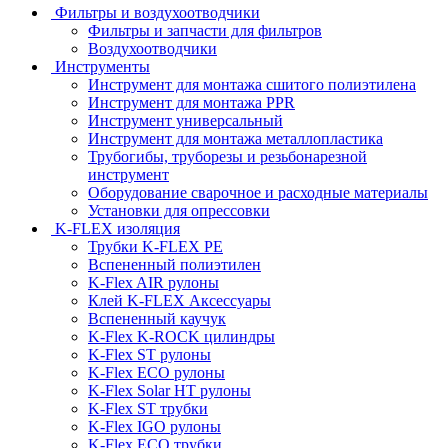
Фильтры и воздухоотводчики
Фильтры и запчасти для фильтров
Воздухоотводчики
Инструменты
Инструмент для монтажа сшитого полиэтилена
Инструмент для монтажа PPR
Инструмент универсальный
Инструмент для монтажа металлопластика
Трубогибы, труборезы и резьбонарезной
инструмент
Оборудование сварочное и расходные материалы
Установки для опрессовки
K-FLEX изоляция
Трубки K-FLEX PE
Вспененный полиэтилен
K-Flex AIR рулоны
Клей K-FLEX Аксессуары
Вспененный каучук
K-Flex K-ROCK цилиндры
K-Flex ST рулоны
K-Flex ECO рулоны
K-Flex Solar HT рулоны
K-Flex ST трубки
K-Flex IGO рулоны
K-Flex ECO трубки