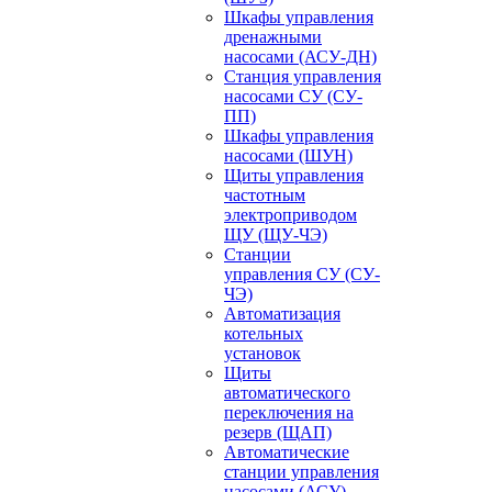
Шкафы управления
дренажными
насосами (АСУ-ДН)
Станция управления
насосами СУ (СУ-
ПП)
Шкафы управления
насосами (ШУН)
Щиты управления
частотным
электроприводом
ЩУ (ЩУ-ЧЭ)
Станции
управления СУ (СУ-
ЧЭ)
Автоматизация
котельных
установок
Щиты
автоматического
переключения на
резерв (ЩАП)
Автоматические
станции управления
насосами (АСУ)