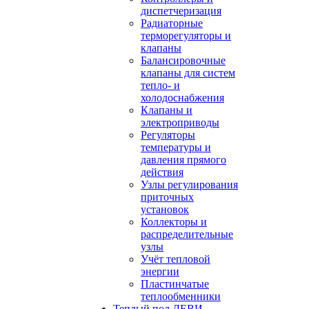
диспетчеризация
Радиаторные
терморегуляторы и
клапаны
Балансировочные
клапаны для систем
тепло- и
холодоснабжения
Клапаны и
электроприводы
Регуляторы
температуры и
давления прямого
действия
Узлы регулирования
приточных
установок
Коллекторы и
распределительные
узлы
Учёт тепловой
энергии
Пластинчатые
теплообменники
Теплый пол ДЕВИ