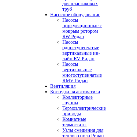
для пластиковых
труб
Насосное оборудование
Насосы
циркуляционные с
мокрым ротором
RW Ридан
Насосы
одноступенчатые
вертикальные ин-
лайн RV Ридан
Насосы
вертикальные
многоступенчатые
RMV Ридан
Вентиляция
Коттеджная автоматика
Коллекторные
группы
Термоэлектрические
приводы
Комнатные
термостаты
Узлы смешения для
теплого пола Ридан