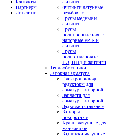
Контакты
фитинги
Партнеры
Фитинги латунные
Лицензии
резьбовые
Трубы медные и
фитинги
Трубы
полипропиленовые
напорные PP-R и
фитинги
Трубы
полиэтиленовые
ПЭ, ПНД и фитинги
Теплообменники
Запорная арматура
Электроприводы,
редукторы для
арматуры запорной
Запчасти для
арматуры запорной
Задвижки стальные
Затворы
поворотные
Краны латунные для
манометров
Задвижки чугунные