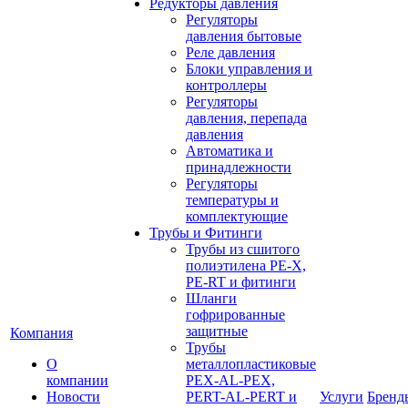
Редукторы давления
Регуляторы
давления бытовые
Реле давления
Блоки управления и
контроллеры
Регуляторы
давления, перепада
давления
Автоматика и
принадлежности
Регуляторы
температуры и
комплектующие
Трубы и Фитинги
Трубы из сшитого
полиэтилена PE-X,
PE-RT и фитинги
Шланги
гофрированные
защитные
Компания
Трубы
О
металлопластиковые
компании
PEX-AL-PEX,
Новости
PERT-AL-PERT и
Услуги
Бренд