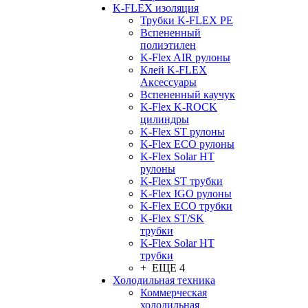
K-FLEX изоляция
Трубки K-FLEX PE
Вспененный
полиэтилен
K-Flex AIR рулоны
Клей K-FLEX
Аксессуары
Вспененный каучук
K-Flex K-ROCK
цилиндры
K-Flex ST рулоны
K-Flex ECO рулоны
K-Flex Solar HT
рулоны
K-Flex ST трубки
K-Flex IGO рулоны
K-Flex ECO трубки
K-Flex ST/SK
трубки
K-Flex Solar HT
трубки
+ ЕЩЕ 4
Холодильная техника
Коммерческая
холодильная