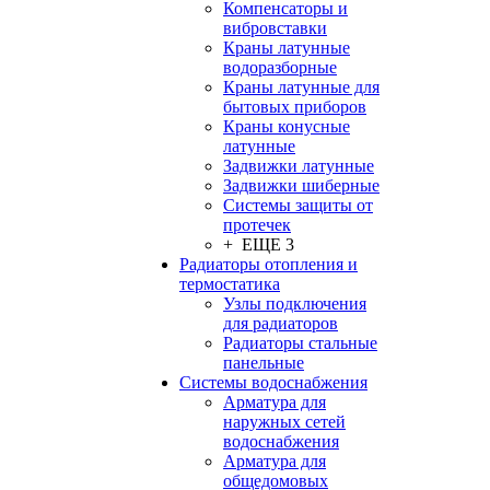
Компенсаторы и
вибровставки
Краны латунные
водоразборные
Краны латунные для
бытовых приборов
Краны конусные
латунные
Задвижки латунные
Задвижки шиберные
Системы защиты от
протечек
+ ЕЩЕ 3
Радиаторы отопления и
термостатика
Узлы подключения
для радиаторов
Радиаторы стальные
панельные
Системы водоснабжения
Арматура для
наружных сетей
водоснабжения
Арматура для
общедомовых