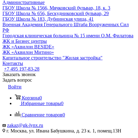
Административные
ГБОУ Школа № 1566, Мячковский бульвар, 18, к. 3
ГБОУ Школа № 656, Бескудниковский бульвар, 29
ГБОУ Школа № 183, Дубнинская улица, 41
Военная Академия Генерального Штаба Вооруженных Сил
РФ
Городская клиническая больница № 15 имени О.М. Филатова
ЖК и Бизнес центры
ЖК «Аквилон BESIDE»
ЖК «Аквилон Митино»
Капитальное строительство "Жилая застройка"
Контакты
+7 495 197-83-28
Заказать звонок
Задать вопрос
Войти
Корзина
0
Избранные товары
0
Сравнение товаров
0
zakaz@gk-lynx.ru
г. Москва, ул. Ивана Бабушкина, д. 23 к. 1, помещ.13Н