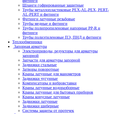
фитинги
Шланги гофрированные защитные
Трубы металлопластиковые PEX-AL-PEX, PERT-
AL-PERT и фитинги
Фитинги латунные резьбовые
Трубы медные и фитинги
Трубы полипропиленовые напорные PP-R и
фитинги
Трубы полиэтиленовые ПЭ, ПНД и фитинги
Теплообменники
Запорная арматура
Электроприводы, редукторы для арматуры
запорной
Запчасти для арматуры запорной
Задвижки стальные
Затворы поворотные
Краны латунные для манометров
Задвижки чугунные
Компенсаторы и вибровставки
Краны латунные водоразборные
Краны латунные для бытовых приборов
Краны конусные латунные
Задвижки латунные
Задвижки шиберные
Системы защиты от протечек