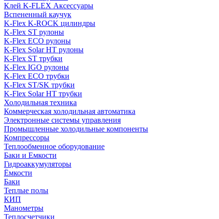
Клей K-FLEX Аксессуары
Вспененный каучук
K-Flex K-ROCK цилиндры
K-Flex ST рулоны
K-Flex ECO рулоны
K-Flex Solar HT рулоны
K-Flex ST трубки
K-Flex IGO рулоны
K-Flex ECO трубки
K-Flex ST/SK трубки
K-Flex Solar HT трубки
Холодильная техника
Коммерческая холодильная автоматика
Электронные системы управления
Промышленные холодильные компоненты
Компрессоры
Теплообменное оборудование
Баки и Емкости
Гидроаккумуляторы
Ёмкости
Баки
Теплые полы
КИП
Манометры
Теплосчетчики