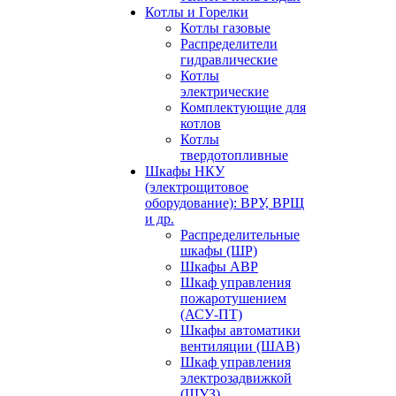
Котлы и Горелки
Котлы газовые
Распределители
гидравлические
Котлы
электрические
Комплектующие для
котлов
Котлы
твердотопливные
Шкафы НКУ
(электрощитовое
оборудование): ВРУ, ВРЩ
и др.
Распределительные
шкафы (ШР)
Шкафы АВР
Шкаф управления
пожаротушением
(АСУ-ПТ)
Шкафы автоматики
вентиляции (ШАВ)
Шкаф управления
электрозадвижкой
(ШУЗ)