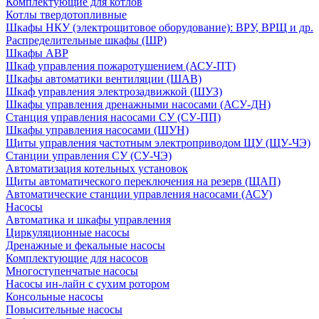
Комплектующие для котлов
Котлы твердотопливные
Шкафы НКУ (электрощитовое оборудование): ВРУ, ВРЩ и др.
Распределительные шкафы (ШР)
Шкафы АВР
Шкаф управления пожаротушением (АСУ-ПТ)
Шкафы автоматики вентиляции (ШАВ)
Шкаф управления электрозадвижкой (ШУЗ)
Шкафы управления дренажными насосами (АСУ-ДН)
Станция управления насосами СУ (СУ-ПП)
Шкафы управления насосами (ШУН)
Щиты управления частотным электроприводом ЩУ (ЩУ-ЧЭ)
Станции управления СУ (СУ-ЧЭ)
Автоматизация котельных установок
Щиты автоматического переключения на резерв (ЩАП)
Автоматические станции управления насосами (АСУ)
Насосы
Автоматика и шкафы управления
Циркуляционные насосы
Дренажные и фекальные насосы
Комплектующие для насосов
Многоступенчатые насосы
Насосы ин-лайн с сухим ротором
Консольные насосы
Повысительные насосы