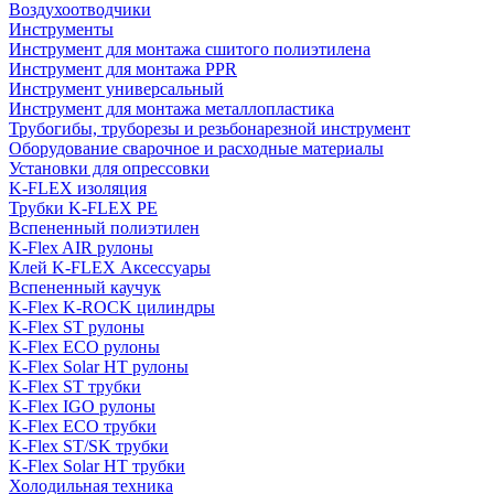
Воздухоотводчики
Инструменты
Инструмент для монтажа сшитого полиэтилена
Инструмент для монтажа PPR
Инструмент универсальный
Инструмент для монтажа металлопластика
Трубогибы, труборезы и резьбонарезной инструмент
Оборудование сварочное и расходные материалы
Установки для опрессовки
K-FLEX изоляция
Трубки K-FLEX PE
Вспененный полиэтилен
K-Flex AIR рулоны
Клей K-FLEX Аксессуары
Вспененный каучук
K-Flex K-ROCK цилиндры
K-Flex ST рулоны
K-Flex ECO рулоны
K-Flex Solar HT рулоны
K-Flex ST трубки
K-Flex IGO рулоны
K-Flex ECO трубки
K-Flex ST/SK трубки
K-Flex Solar HT трубки
Холодильная техника