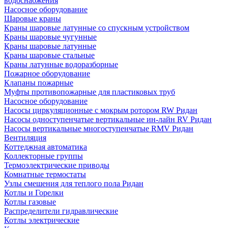
водоснабжения
Насосное оборудование
Шаровые краны
Краны шаровые латунные со спускным устройством
Краны шаровые чугунные
Краны шаровые латунные
Краны шаровые стальные
Краны латунные водоразборные
Пожарное оборудование
Клапаны пожарные
Муфты противопожарные для пластиковых труб
Насосное оборудование
Насосы циркуляционные с мокрым ротором RW Ридан
Насосы одноступенчатые вертикальные ин-лайн RV Ридан
Насосы вертикальные многоступенчатые RMV Ридан
Вентиляция
Коттеджная автоматика
Коллекторные группы
Термоэлектрические приводы
Комнатные термостаты
Узлы смешения для теплого пола Ридан
Котлы и Горелки
Котлы газовые
Распределители гидравлические
Котлы электрические