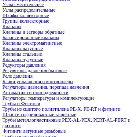
Узлы смесительные
Узлы распределительные
Шкафы коллекторные
Группы коллекторные
Клапаны
Клапаны и затворы обратные
Балансировочные клапаны
Клапаны электромагнитные
Клапаны латунные
Клапаны стальные
Клапаны чугунные
Редукторы давления
Регуляторы давления бытовые
Реле давления
Блоки управления и контроллеры
Регуляторы давления, перепада давления
Автоматика и принадлежности
Регуляторы температуры и комплектующие
Трубы и Фитинги
Трубы из сшитого полиэтилена PE-X, PE-RT и фитинги
Шланги гофрированные защитные
Трубы металлопластиковые PEX-AL-PEX, PERT-AL-PERT и
фитинги
Фитинги латунные резьбовые
Трубы медные и фитинги