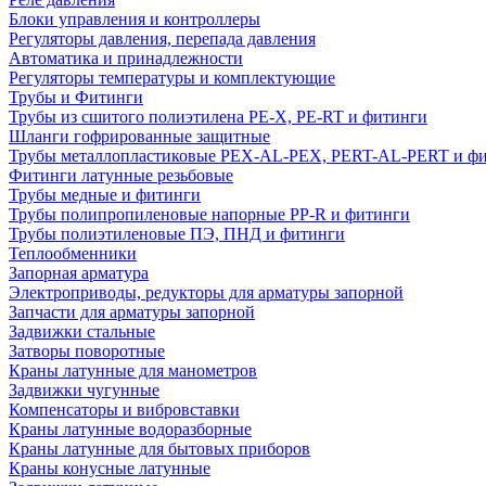
Блоки управления и контроллеры
Регуляторы давления, перепада давления
Автоматика и принадлежности
Регуляторы температуры и комплектующие
Трубы и Фитинги
Трубы из сшитого полиэтилена PE-X, PE-RT и фитинги
Шланги гофрированные защитные
Трубы металлопластиковые PEX-AL-PEX, PERT-AL-PERT и ф
Фитинги латунные резьбовые
Трубы медные и фитинги
Трубы полипропиленовые напорные PP-R и фитинги
Трубы полиэтиленовые ПЭ, ПНД и фитинги
Теплообменники
Запорная арматура
Электроприводы, редукторы для арматуры запорной
Запчасти для арматуры запорной
Задвижки стальные
Затворы поворотные
Краны латунные для манометров
Задвижки чугунные
Компенсаторы и вибровставки
Краны латунные водоразборные
Краны латунные для бытовых приборов
Краны конусные латунные