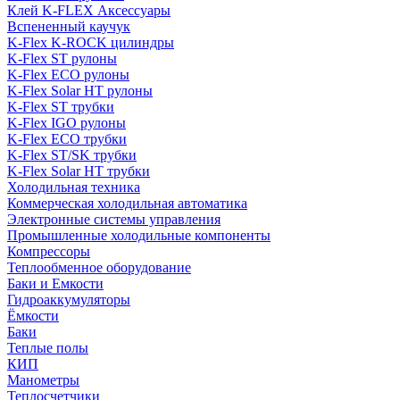
Клей K-FLEX Аксессуары
Вспененный каучук
K-Flex K-ROCK цилиндры
K-Flex ST рулоны
K-Flex ECO рулоны
K-Flex Solar HT рулоны
K-Flex ST трубки
K-Flex IGO рулоны
K-Flex ECO трубки
K-Flex ST/SK трубки
K-Flex Solar HT трубки
Холодильная техника
Коммерческая холодильная автоматика
Электронные системы управления
Промышленные холодильные компоненты
Компрессоры
Теплообменное оборудование
Баки и Емкости
Гидроаккумуляторы
Ёмкости
Баки
Теплые полы
КИП
Манометры
Теплосчетчики