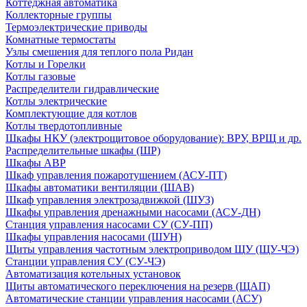
Коттеджная автоматика
Коллекторные группы
Термоэлектрические приводы
Комнатные термостаты
Узлы смешения для теплого пола Ридан
Котлы и Горелки
Котлы газовые
Распределители гидравлические
Котлы электрические
Комплектующие для котлов
Котлы твердотопливные
Шкафы НКУ (электрощитовое оборудование): ВРУ, ВРЩ и др.
Распределительные шкафы (ШР)
Шкафы АВР
Шкаф управления пожаротушением (АСУ-ПТ)
Шкафы автоматики вентиляции (ШАВ)
Шкаф управления электрозадвижкой (ШУЗ)
Шкафы управления дренажными насосами (АСУ-ДН)
Станция управления насосами СУ (СУ-ПП)
Шкафы управления насосами (ШУН)
Щиты управления частотным электроприводом ЩУ (ЩУ-ЧЭ)
Станции управления СУ (СУ-ЧЭ)
Автоматизация котельных установок
Щиты автоматического переключения на резерв (ЩАП)
Автоматические станции управления насосами (АСУ)