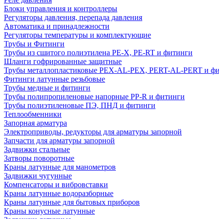
Блоки управления и контроллеры
Регуляторы давления, перепада давления
Автоматика и принадлежности
Регуляторы температуры и комплектующие
Трубы и Фитинги
Трубы из сшитого полиэтилена PE-X, PE-RT и фитинги
Шланги гофрированные защитные
Трубы металлопластиковые PEX-AL-PEX, PERT-AL-PERT и ф
Фитинги латунные резьбовые
Трубы медные и фитинги
Трубы полипропиленовые напорные PP-R и фитинги
Трубы полиэтиленовые ПЭ, ПНД и фитинги
Теплообменники
Запорная арматура
Электроприводы, редукторы для арматуры запорной
Запчасти для арматуры запорной
Задвижки стальные
Затворы поворотные
Краны латунные для манометров
Задвижки чугунные
Компенсаторы и вибровставки
Краны латунные водоразборные
Краны латунные для бытовых приборов
Краны конусные латунные