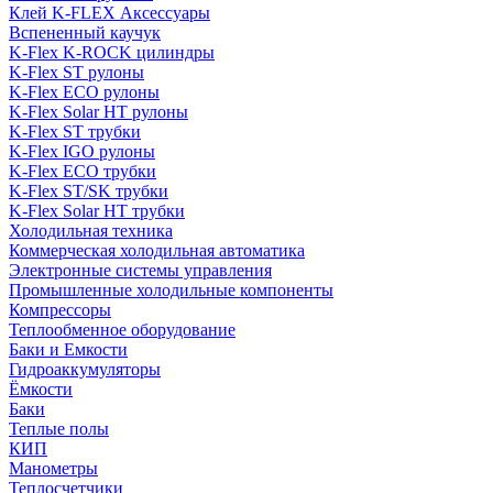
Клей K-FLEX Аксессуары
Вспененный каучук
K-Flex K-ROCK цилиндры
K-Flex ST рулоны
K-Flex ECO рулоны
K-Flex Solar HT рулоны
K-Flex ST трубки
K-Flex IGO рулоны
K-Flex ECO трубки
K-Flex ST/SK трубки
K-Flex Solar HT трубки
Холодильная техника
Коммерческая холодильная автоматика
Электронные системы управления
Промышленные холодильные компоненты
Компрессоры
Теплообменное оборудование
Баки и Емкости
Гидроаккумуляторы
Ёмкости
Баки
Теплые полы
КИП
Манометры
Теплосчетчики