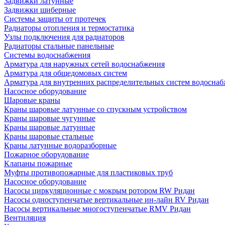
Задвижки латунные
Задвижки шиберные
Системы защиты от протечек
Радиаторы отопления и термостатика
Узлы подключения для радиаторов
Радиаторы стальные панельные
Системы водоснабжения
Арматура для наружных сетей водоснабжения
Арматура для общедомовых систем
Арматура для внутренних распределительных систем водосна
Насосное оборудование
Шаровые краны
Краны шаровые латунные со спускным устройством
Краны шаровые чугунные
Краны шаровые латунные
Краны шаровые стальные
Краны латунные водоразборные
Пожарное оборудование
Клапаны пожарные
Муфты противопожарные для пластиковых труб
Насосное оборудование
Насосы циркуляционные с мокрым ротором RW Ридан
Насосы одноступенчатые вертикальные ин-лайн RV Ридан
Насосы вертикальные многоступенчатые RMV Ридан
Вентиляция