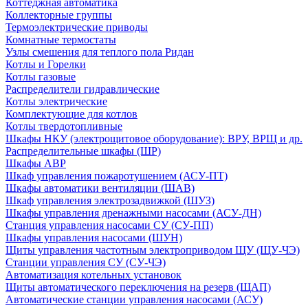
Коттеджная автоматика
Коллекторные группы
Термоэлектрические приводы
Комнатные термостаты
Узлы смешения для теплого пола Ридан
Котлы и Горелки
Котлы газовые
Распределители гидравлические
Котлы электрические
Комплектующие для котлов
Котлы твердотопливные
Шкафы НКУ (электрощитовое оборудование): ВРУ, ВРЩ и др.
Распределительные шкафы (ШР)
Шкафы АВР
Шкаф управления пожаротушением (АСУ-ПТ)
Шкафы автоматики вентиляции (ШАВ)
Шкаф управления электрозадвижкой (ШУЗ)
Шкафы управления дренажными насосами (АСУ-ДН)
Станция управления насосами СУ (СУ-ПП)
Шкафы управления насосами (ШУН)
Щиты управления частотным электроприводом ЩУ (ЩУ-ЧЭ)
Станции управления СУ (СУ-ЧЭ)
Автоматизация котельных установок
Щиты автоматического переключения на резерв (ЩАП)
Автоматические станции управления насосами (АСУ)