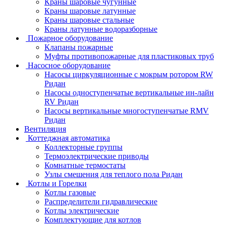
Краны шаровые чугунные
Краны шаровые латунные
Краны шаровые стальные
Краны латунные водоразборные
Пожарное оборудование
Клапаны пожарные
Муфты противопожарные для пластиковых труб
Насосное оборудование
Насосы циркуляционные с мокрым ротором RW
Ридан
Насосы одноступенчатые вертикальные ин-лайн
RV Ридан
Насосы вертикальные многоступенчатые RMV
Ридан
Вентиляция
Коттеджная автоматика
Коллекторные группы
Термоэлектрические приводы
Комнатные термостаты
Узлы смешения для теплого пола Ридан
Котлы и Горелки
Котлы газовые
Распределители гидравлические
Котлы электрические
Комплектующие для котлов