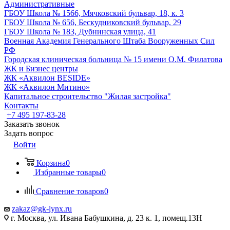
Административные
ГБОУ Школа № 1566, Мячковский бульвар, 18, к. 3
ГБОУ Школа № 656, Бескудниковский бульвар, 29
ГБОУ Школа № 183, Дубнинская улица, 41
Военная Академия Генерального Штаба Вооруженных Сил
РФ
Городская клиническая больница № 15 имени О.М. Филатова
ЖК и Бизнес центры
ЖК «Аквилон BESIDE»
ЖК «Аквилон Митино»
Капитальное строительство "Жилая застройка"
Контакты
+7 495 197-83-28
Заказать звонок
Задать вопрос
Войти
Корзина
0
Избранные товары
0
Сравнение товаров
0
zakaz@gk-lynx.ru
г. Москва, ул. Ивана Бабушкина, д. 23 к. 1, помещ.13Н