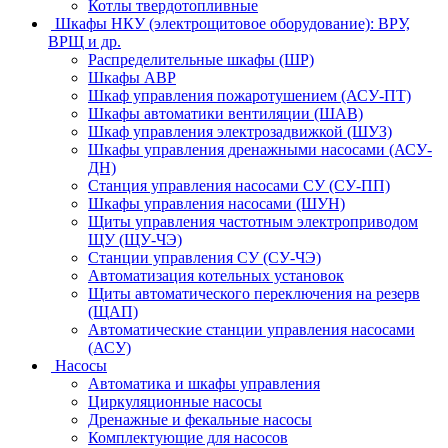
Котлы твердотопливные
Шкафы НКУ (электрощитовое оборудование): ВРУ,
ВРЩ и др.
Распределительные шкафы (ШР)
Шкафы АВР
Шкаф управления пожаротушением (АСУ-ПТ)
Шкафы автоматики вентиляции (ШАВ)
Шкаф управления электрозадвижкой (ШУЗ)
Шкафы управления дренажными насосами (АСУ-
ДН)
Станция управления насосами СУ (СУ-ПП)
Шкафы управления насосами (ШУН)
Щиты управления частотным электроприводом
ЩУ (ЩУ-ЧЭ)
Станции управления СУ (СУ-ЧЭ)
Автоматизация котельных установок
Щиты автоматического переключения на резерв
(ЩАП)
Автоматические станции управления насосами
(АСУ)
Насосы
Автоматика и шкафы управления
Циркуляционные насосы
Дренажные и фекальные насосы
Комплектующие для насосов