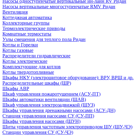
Насосы одноступенчатые вертикальные ин-лайн RV Ридан
Насосы вертикальные многоступенчатые RMV Ридан
Вентиляция
Коттеджная автоматика
Коллекторные группы
Термоэлектрические приводы
Комнатные термостаты
Узлы смешения для теплого пола Ридан
Котлы и Горелки
Котлы газовые
Распределители гидравлические
Котлы электрические
Комплектующие для котлов
Котлы твердотопливные
Шкафы НКУ (электрощитовое оборудование): ВРУ, ВРЩ и др.
Распределительные шкафы (ШР)
Шкафы АВР
Шкаф управления пожаротушением (АСУ-ПТ)
Шкафы автоматики вентиляции (ШАВ)
Шкаф управления электрозадвижкой (ШУЗ)
Шкафы управления дренажными насосами (АСУ-ДН)
Станция управления насосами СУ (СУ-ПП)
Шкафы управления насосами (ШУН)
Щиты управления частотным электроприводом ЩУ (ЩУ-ЧЭ)
Станции управления СУ (СУ-ЧЭ)