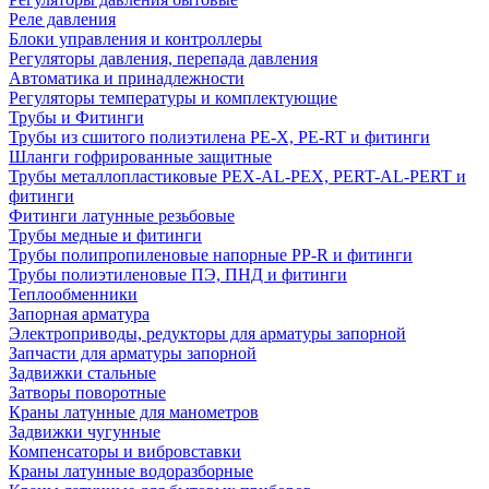
Реле давления
Блоки управления и контроллеры
Регуляторы давления, перепада давления
Автоматика и принадлежности
Регуляторы температуры и комплектующие
Трубы и Фитинги
Трубы из сшитого полиэтилена PE-X, PE-RT и фитинги
Шланги гофрированные защитные
Трубы металлопластиковые PEX-AL-PEX, PERT-AL-PERT и
фитинги
Фитинги латунные резьбовые
Трубы медные и фитинги
Трубы полипропиленовые напорные PP-R и фитинги
Трубы полиэтиленовые ПЭ, ПНД и фитинги
Теплообменники
Запорная арматура
Электроприводы, редукторы для арматуры запорной
Запчасти для арматуры запорной
Задвижки стальные
Затворы поворотные
Краны латунные для манометров
Задвижки чугунные
Компенсаторы и вибровставки
Краны латунные водоразборные