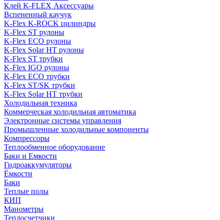
Клей K-FLEX Аксессуары
Вспененный каучук
K-Flex K-ROCK цилиндры
K-Flex ST рулоны
K-Flex ECO рулоны
K-Flex Solar HT рулоны
K-Flex ST трубки
K-Flex IGO рулоны
K-Flex ECO трубки
K-Flex ST/SK трубки
K-Flex Solar HT трубки
Холодильная техника
Коммерческая холодильная автоматика
Электронные системы управления
Промышленные холодильные компоненты
Компрессоры
Теплообменное оборудование
Баки и Емкости
Гидроаккумуляторы
Ёмкости
Баки
Теплые полы
КИП
Манометры
Теплосчетчики