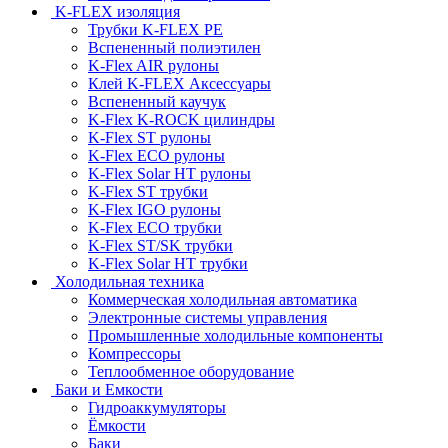
K-FLEX изоляция
Трубки K-FLEX PE
Вспененный полиэтилен
K-Flex AIR рулоны
Клей K-FLEX Аксессуары
Вспененный каучук
K-Flex K-ROCK цилиндры
K-Flex ST рулоны
K-Flex ECO рулоны
K-Flex Solar HT рулоны
K-Flex ST трубки
K-Flex IGO рулоны
K-Flex ECO трубки
K-Flex ST/SK трубки
K-Flex Solar HT трубки
Холодильная техника
Коммерческая холодильная автоматика
Электронные системы управления
Промышленные холодильные компоненты
Компрессоры
Теплообменное оборудование
Баки и Емкости
Гидроаккумуляторы
Ёмкости
Баки