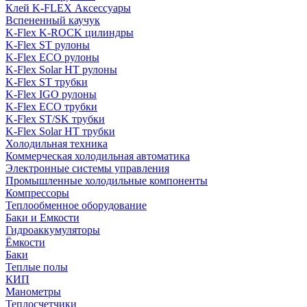
Клей K-FLEX Аксессуары
Вспененный каучук
K-Flex K-ROCK цилиндры
K-Flex ST рулоны
K-Flex ECO рулоны
K-Flex Solar HT рулоны
K-Flex ST трубки
K-Flex IGO рулоны
K-Flex ECO трубки
K-Flex ST/SK трубки
K-Flex Solar HT трубки
Холодильная техника
Коммерческая холодильная автоматика
Электронные системы управления
Промышленные холодильные компоненты
Компрессоры
Теплообменное оборудование
Баки и Емкости
Гидроаккумуляторы
Ёмкости
Баки
Теплые полы
КИП
Манометры
Теплосчетчики