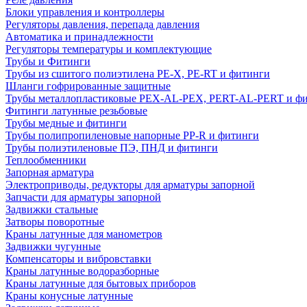
Блоки управления и контроллеры
Регуляторы давления, перепада давления
Автоматика и принадлежности
Регуляторы температуры и комплектующие
Трубы и Фитинги
Трубы из сшитого полиэтилена PE-X, PE-RT и фитинги
Шланги гофрированные защитные
Трубы металлопластиковые PEX-AL-PEX, PERT-AL-PERT и ф
Фитинги латунные резьбовые
Трубы медные и фитинги
Трубы полипропиленовые напорные PP-R и фитинги
Трубы полиэтиленовые ПЭ, ПНД и фитинги
Теплообменники
Запорная арматура
Электроприводы, редукторы для арматуры запорной
Запчасти для арматуры запорной
Задвижки стальные
Затворы поворотные
Краны латунные для манометров
Задвижки чугунные
Компенсаторы и вибровставки
Краны латунные водоразборные
Краны латунные для бытовых приборов
Краны конусные латунные