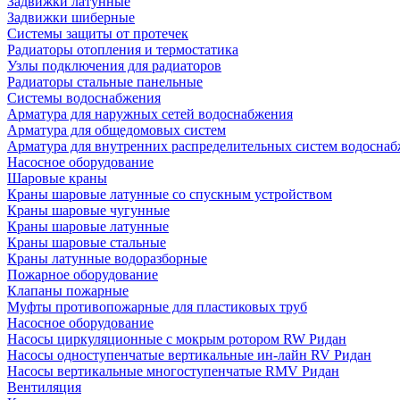
Задвижки латунные
Задвижки шиберные
Системы защиты от протечек
Радиаторы отопления и термостатика
Узлы подключения для радиаторов
Радиаторы стальные панельные
Системы водоснабжения
Арматура для наружных сетей водоснабжения
Арматура для общедомовых систем
Арматура для внутренних распределительных систем водосна
Насосное оборудование
Шаровые краны
Краны шаровые латунные со спускным устройством
Краны шаровые чугунные
Краны шаровые латунные
Краны шаровые стальные
Краны латунные водоразборные
Пожарное оборудование
Клапаны пожарные
Муфты противопожарные для пластиковых труб
Насосное оборудование
Насосы циркуляционные с мокрым ротором RW Ридан
Насосы одноступенчатые вертикальные ин-лайн RV Ридан
Насосы вертикальные многоступенчатые RMV Ридан
Вентиляция