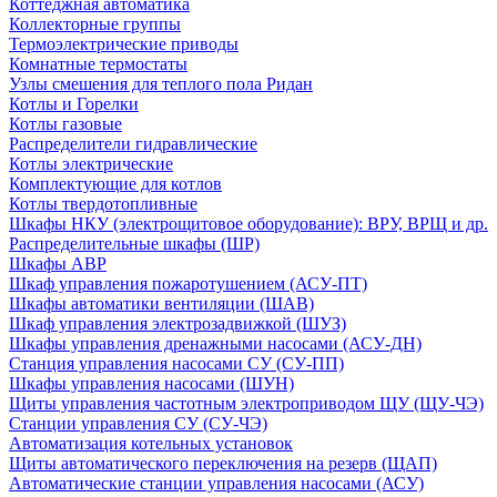
Коттеджная автоматика
Коллекторные группы
Термоэлектрические приводы
Комнатные термостаты
Узлы смешения для теплого пола Ридан
Котлы и Горелки
Котлы газовые
Распределители гидравлические
Котлы электрические
Комплектующие для котлов
Котлы твердотопливные
Шкафы НКУ (электрощитовое оборудование): ВРУ, ВРЩ и др.
Распределительные шкафы (ШР)
Шкафы АВР
Шкаф управления пожаротушением (АСУ-ПТ)
Шкафы автоматики вентиляции (ШАВ)
Шкаф управления электрозадвижкой (ШУЗ)
Шкафы управления дренажными насосами (АСУ-ДН)
Станция управления насосами СУ (СУ-ПП)
Шкафы управления насосами (ШУН)
Щиты управления частотным электроприводом ЩУ (ЩУ-ЧЭ)
Станции управления СУ (СУ-ЧЭ)
Автоматизация котельных установок
Щиты автоматического переключения на резерв (ЩАП)
Автоматические станции управления насосами (АСУ)