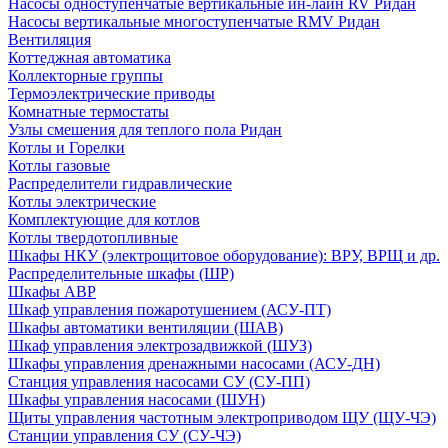
Насосы одноступенчатые вертикальные ин-лайн RV Ридан
Насосы вертикальные многоступенчатые RMV Ридан
Вентиляция
Коттеджная автоматика
Коллекторные группы
Термоэлектрические приводы
Комнатные термостаты
Узлы смешения для теплого пола Ридан
Котлы и Горелки
Котлы газовые
Распределители гидравлические
Котлы электрические
Комплектующие для котлов
Котлы твердотопливные
Шкафы НКУ (электрощитовое оборудование): ВРУ, ВРЩ и др.
Распределительные шкафы (ШР)
Шкафы АВР
Шкаф управления пожаротушением (АСУ-ПТ)
Шкафы автоматики вентиляции (ШАВ)
Шкаф управления электрозадвижкой (ШУЗ)
Шкафы управления дренажными насосами (АСУ-ДН)
Станция управления насосами СУ (СУ-ПП)
Шкафы управления насосами (ШУН)
Щиты управления частотным электроприводом ЩУ (ЩУ-ЧЭ)
Станции управления СУ (СУ-ЧЭ)