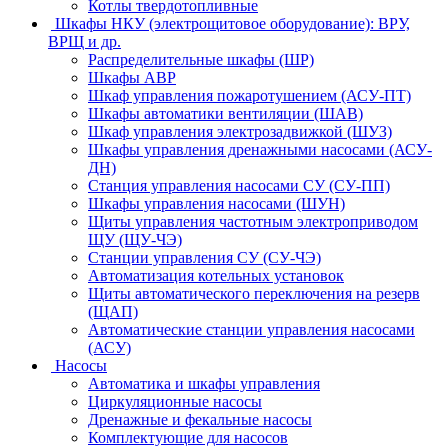
Котлы твердотопливные
Шкафы НКУ (электрощитовое оборудование): ВРУ,
ВРЩ и др.
Распределительные шкафы (ШР)
Шкафы АВР
Шкаф управления пожаротушением (АСУ-ПТ)
Шкафы автоматики вентиляции (ШАВ)
Шкаф управления электрозадвижкой (ШУЗ)
Шкафы управления дренажными насосами (АСУ-
ДН)
Станция управления насосами СУ (СУ-ПП)
Шкафы управления насосами (ШУН)
Щиты управления частотным электроприводом
ЩУ (ЩУ-ЧЭ)
Станции управления СУ (СУ-ЧЭ)
Автоматизация котельных установок
Щиты автоматического переключения на резерв
(ЩАП)
Автоматические станции управления насосами
(АСУ)
Насосы
Автоматика и шкафы управления
Циркуляционные насосы
Дренажные и фекальные насосы
Комплектующие для насосов