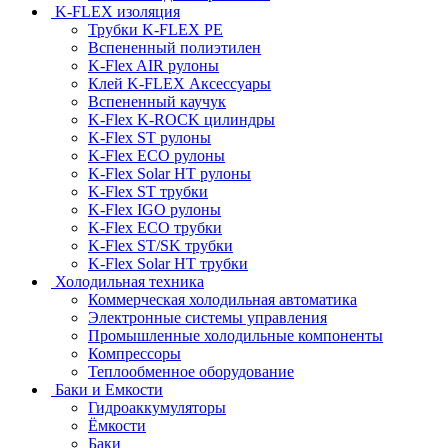
K-FLEX изоляция
Трубки K-FLEX PE
Вспененный полиэтилен
K-Flex AIR рулоны
Клей K-FLEX Аксессуары
Вспененный каучук
K-Flex K-ROCK цилиндры
K-Flex ST рулоны
K-Flex ECO рулоны
K-Flex Solar HT рулоны
K-Flex ST трубки
K-Flex IGO рулоны
K-Flex ECO трубки
K-Flex ST/SK трубки
K-Flex Solar HT трубки
Холодильная техника
Коммерческая холодильная автоматика
Электронные системы управления
Промышленные холодильные компоненты
Компрессоры
Теплообменное оборудование
Баки и Емкости
Гидроаккумуляторы
Ёмкости
Баки