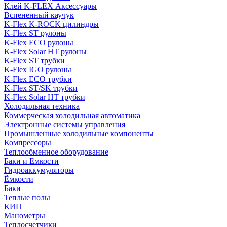
Клей K-FLEX Аксессуары
Вспененный каучук
K-Flex K-ROCK цилиндры
K-Flex ST рулоны
K-Flex ECO рулоны
K-Flex Solar HT рулоны
K-Flex ST трубки
K-Flex IGO рулоны
K-Flex ECO трубки
K-Flex ST/SK трубки
K-Flex Solar HT трубки
Холодильная техника
Коммерческая холодильная автоматика
Электронные системы управления
Промышленные холодильные компоненты
Компрессоры
Теплообменное оборудование
Баки и Емкости
Гидроаккумуляторы
Ёмкости
Баки
Теплые полы
КИП
Манометры
Теплосчетчики