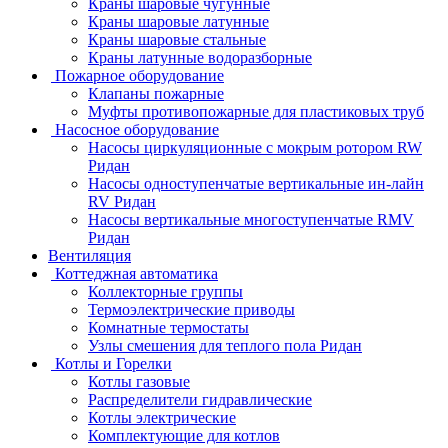
Краны шаровые чугунные
Краны шаровые латунные
Краны шаровые стальные
Краны латунные водоразборные
Пожарное оборудование
Клапаны пожарные
Муфты противопожарные для пластиковых труб
Насосное оборудование
Насосы циркуляционные с мокрым ротором RW
Ридан
Насосы одноступенчатые вертикальные ин-лайн
RV Ридан
Насосы вертикальные многоступенчатые RMV
Ридан
Вентиляция
Коттеджная автоматика
Коллекторные группы
Термоэлектрические приводы
Комнатные термостаты
Узлы смешения для теплого пола Ридан
Котлы и Горелки
Котлы газовые
Распределители гидравлические
Котлы электрические
Комплектующие для котлов