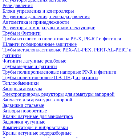
Реле давления
Блоки управления и контроллеры
Регуляторы давления, перепада давления
Автоматика и принадлежности
Регуляторы температуры и комплектующие
Трубы и Фитинги
Трубы из сшитого полиэтилена PE-X, PE-RT и фитинги
Шланги гофрированные защитные
Трубы металлопластиковые PEX-AL-PEX, PERT-AL-PERT и
фитинги
Фитинги латунные резьбовые
Трубы медные и фитинги
Трубы полипропиленовые напорные PP-R и фитинги
Трубы полиэтиленовые ПЭ, ПНД и фитинги
Теплообменники
Запорная арматура
Электроприводы, редукторы для арматуры запорной
Запчасти для арматуры запорной
Задвижки стальные
Затворы поворотные
Краны латунные для манометров
Задвижки чугунные
Компенсаторы и вибровставки
Краны латунные водоразборные