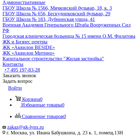
Административные
ГБОУ Школа № 1566, Мячковский бульвар, 18, к. 3
ГБОУ Школа № 656, Бескудниковский бульвар, 29
ГБОУ Школа № 183, Дубнинская улица, 41
Военная Академия Генерального Штаба Вооруженных Сил
РФ
Городская клиническая больница № 15 имени О.М. Филатова
ЖК и Бизнес центры
ЖК «Аквилон BESIDE»
ЖК «Аквилон Митино»
Капитальное строительство "Жилая застройка"
Контакты
+7 495 197-83-28
Заказать звонок
Задать вопрос
Войти
Корзина
0
Избранные товары
0
Сравнение товаров
0
zakaz@gk-lynx.ru
г. Москва, ул. Ивана Бабушкина, д. 23 к. 1, помещ.13Н