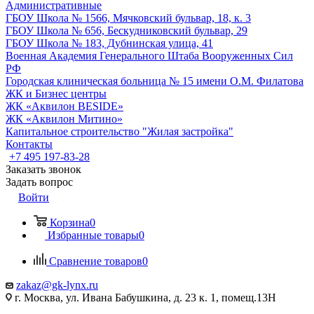
Административные
ГБОУ Школа № 1566, Мячковский бульвар, 18, к. 3
ГБОУ Школа № 656, Бескудниковский бульвар, 29
ГБОУ Школа № 183, Дубнинская улица, 41
Военная Академия Генерального Штаба Вооруженных Сил
РФ
Городская клиническая больница № 15 имени О.М. Филатова
ЖК и Бизнес центры
ЖК «Аквилон BESIDE»
ЖК «Аквилон Митино»
Капитальное строительство "Жилая застройка"
Контакты
+7 495 197-83-28
Заказать звонок
Задать вопрос
Войти
Корзина
0
Избранные товары
0
Сравнение товаров
0
zakaz@gk-lynx.ru
г. Москва, ул. Ивана Бабушкина, д. 23 к. 1, помещ.13Н