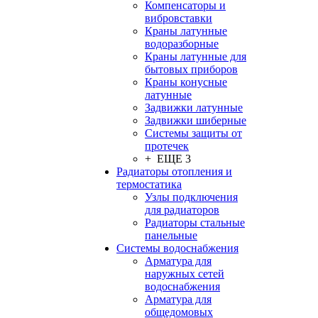
Компенсаторы и
вибровставки
Краны латунные
водоразборные
Краны латунные для
бытовых приборов
Краны конусные
латунные
Задвижки латунные
Задвижки шиберные
Системы защиты от
протечек
+ ЕЩЕ 3
Радиаторы отопления и
термостатика
Узлы подключения
для радиаторов
Радиаторы стальные
панельные
Системы водоснабжения
Арматура для
наружных сетей
водоснабжения
Арматура для
общедомовых