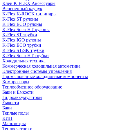
Клей K-FLEX Аксессуары
Вспененный каучук
K-Flex K-ROCK цилиндры
K-Flex ST рулоны
K-Flex ECO рулоны
K-Flex Solar HT рулоны
K-Flex ST трубки
K-Flex IGO рулоны
K-Flex ECO трубки
K-Flex ST/SK трубки
K-Flex Solar HT трубки
Холодильная техника
Коммерческая холодильная автоматика
Электронные системы управления
Промышленные холодильные компоненты
Компрессоры
Теплообменное оборудование
Баки и Емкости
Гидроаккумуляторы
Ёмкости
Баки
Теплые полы
КИП
Манометры
Теплосчетчики