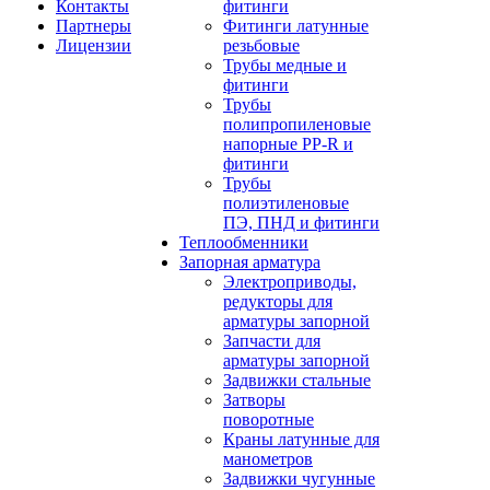
Контакты
фитинги
Партнеры
Фитинги латунные
Лицензии
резьбовые
Трубы медные и
фитинги
Трубы
полипропиленовые
напорные PP-R и
фитинги
Трубы
полиэтиленовые
ПЭ, ПНД и фитинги
Теплообменники
Запорная арматура
Электроприводы,
редукторы для
арматуры запорной
Запчасти для
арматуры запорной
Задвижки стальные
Затворы
поворотные
Краны латунные для
манометров
Задвижки чугунные