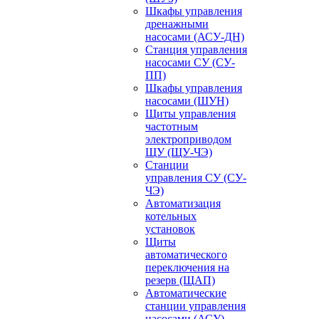
Шкафы управления
дренажными
насосами (АСУ-ДН)
Станция управления
насосами СУ (СУ-
ПП)
Шкафы управления
насосами (ШУН)
Щиты управления
частотным
электроприводом
ЩУ (ЩУ-ЧЭ)
Станции
управления СУ (СУ-
ЧЭ)
Автоматизация
котельных
установок
Щиты
автоматического
переключения на
резерв (ЩАП)
Автоматические
станции управления
насосами (АСУ)