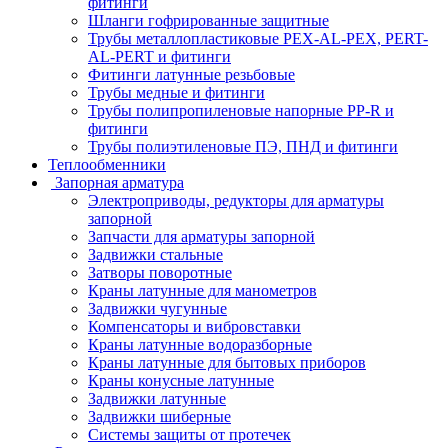
фитинги
Шланги гофрированные защитные
Трубы металлопластиковые PEX-AL-PEX, PERT-
AL-PERT и фитинги
Фитинги латунные резьбовые
Трубы медные и фитинги
Трубы полипропиленовые напорные PP-R и
фитинги
Трубы полиэтиленовые ПЭ, ПНД и фитинги
Теплообменники
Запорная арматура
Электроприводы, редукторы для арматуры
запорной
Запчасти для арматуры запорной
Задвижки стальные
Затворы поворотные
Краны латунные для манометров
Задвижки чугунные
Компенсаторы и вибровставки
Краны латунные водоразборные
Краны латунные для бытовых приборов
Краны конусные латунные
Задвижки латунные
Задвижки шиберные
Системы защиты от протечек