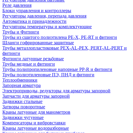
Реле давления
Блоки управления и контроллеры
Регуляторы давления, перепада давления
Автоматика и принадлежности
Регуляторы температуры и комплектующие
Трубы и Фитинги
Трубы из сшитого полиэтилена PE-X, PE-RT и фитинги
Шланги гофрированные защитные
Трубы металлопластиковые PEX-AL-PEX, PERT-AL-PERT и
фитинги
Фитинги латунные резьбовые
Трубы медные и фитинги
Трубы полипропиленовые напорные PP-R и фитинги
Трубы полиэтиленовые ПЭ, ПНД и фитинги
Теплообменники
Запорная арматура
Электроприводы, редукторы для арматуры запорной
Запчасти для арматуры запорной
Задвижки стальные
Затворы поворотные
Краны латунные для манометров
Задвижки чугунные
Компенсаторы и вибровставки
Краны латунные водоразборные