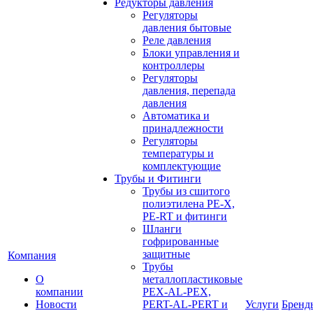
Редукторы давления
Регуляторы
давления бытовые
Реле давления
Блоки управления и
контроллеры
Регуляторы
давления, перепада
давления
Автоматика и
принадлежности
Регуляторы
температуры и
комплектующие
Трубы и Фитинги
Трубы из сшитого
полиэтилена PE-X,
PE-RT и фитинги
Шланги
гофрированные
защитные
Компания
Трубы
О
металлопластиковые
компании
PEX-AL-PEX,
Новости
PERT-AL-PERT и
Услуги
Бренд