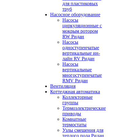
для пластиковых
труб
Насосное оборудование
Насосы
циркуляционные с
мокрым ротором
RW Ридан
Насосы
одноступенчатые
вертикальные ин-
лайн RV Ридан
Насосы
вертикальные
многоступенчатые
RMV Ридан
Вентиляция
Коттеджная автоматика
Коллекторные
группы
Термоэлектрические
приводы
Комнатные
термостаты
Узлы смешения для
теплого пола Ридан