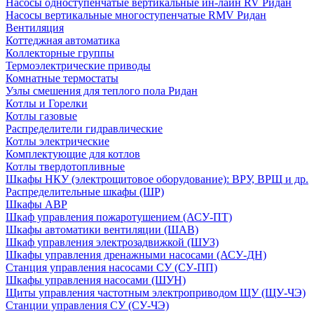
Насосы одноступенчатые вертикальные ин-лайн RV Ридан
Насосы вертикальные многоступенчатые RMV Ридан
Вентиляция
Коттеджная автоматика
Коллекторные группы
Термоэлектрические приводы
Комнатные термостаты
Узлы смешения для теплого пола Ридан
Котлы и Горелки
Котлы газовые
Распределители гидравлические
Котлы электрические
Комплектующие для котлов
Котлы твердотопливные
Шкафы НКУ (электрощитовое оборудование): ВРУ, ВРЩ и др.
Распределительные шкафы (ШР)
Шкафы АВР
Шкаф управления пожаротушением (АСУ-ПТ)
Шкафы автоматики вентиляции (ШАВ)
Шкаф управления электрозадвижкой (ШУЗ)
Шкафы управления дренажными насосами (АСУ-ДН)
Станция управления насосами СУ (СУ-ПП)
Шкафы управления насосами (ШУН)
Щиты управления частотным электроприводом ЩУ (ЩУ-ЧЭ)
Станции управления СУ (СУ-ЧЭ)