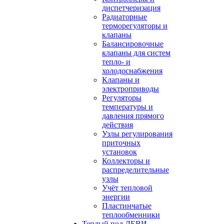
диспетчеризация
Радиаторные
терморегуляторы и
клапаны
Балансировочные
клапаны для систем
тепло- и
холодоснабжения
Клапаны и
электроприводы
Регуляторы
температуры и
давления прямого
действия
Узлы регулирования
приточных
установок
Коллекторы и
распределительные
узлы
Учёт тепловой
энергии
Пластинчатые
теплообменники
Теплый пол ДЕВИ