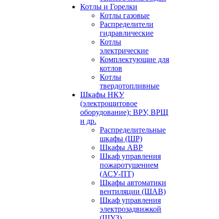
Котлы и Горелки
Котлы газовые
Распределители
гидравлические
Котлы
электрические
Комплектующие для
котлов
Котлы
твердотопливные
Шкафы НКУ
(электрощитовое
оборудование): ВРУ, ВРЩ
и др.
Распределительные
шкафы (ШР)
Шкафы АВР
Шкаф управления
пожаротушением
(АСУ-ПТ)
Шкафы автоматики
вентиляции (ШАВ)
Шкаф управления
электрозадвижкой
(ШУЗ)