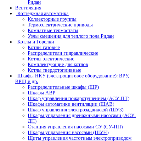
Ридан
Вентиляция
Коттеджная автоматика
Коллекторные группы
Термоэлектрические приводы
Комнатные термостаты
Узлы смешения для теплого пола Ридан
Котлы и Горелки
Котлы газовые
Распределители гидравлические
Котлы электрические
Комплектующие для котлов
Котлы твердотопливные
Шкафы НКУ (электрощитовое оборудование): ВРУ,
ВРЩ и др.
Распределительные шкафы (ШР)
Шкафы АВР
Шкаф управления пожаротушением (АСУ-ПТ)
Шкафы автоматики вентиляции (ШАВ)
Шкаф управления электрозадвижкой (ШУЗ)
Шкафы управления дренажными насосами (АСУ-
ДН)
Станция управления насосами СУ (СУ-ПП)
Шкафы управления насосами (ШУН)
Щиты управления частотным электроприводом