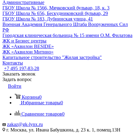
Административные
ГБОУ Школа № 1566, Мячковский бульвар, 18, к. 3
ГБОУ Школа № 656, Бескудниковский бульвар, 29
ГБОУ Школа № 183, Дубнинская улица, 41
Военная Академия Генерального Штаба Вооруженных Сил
РФ
Городская клиническая больница № 15 имени О.М. Филатова
ЖК и Бизнес центры
ЖК «Аквилон BESIDE»
ЖК «Аквилон Митино»
Капитальное строительство "Жилая застройка"
Контакты
+7 495 197-83-28
Заказать звонок
Задать вопрос
Войти
Корзина
0
Избранные товары
0
Сравнение товаров
0
zakaz@gk-lynx.ru
г. Москва, ул. Ивана Бабушкина, д. 23 к. 1, помещ.13Н