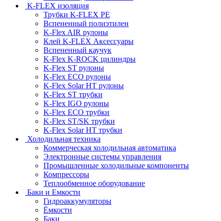
K-FLEX изоляция
Трубки K-FLEX PE
Вспененный полиэтилен
K-Flex AIR рулоны
Клей K-FLEX Аксессуары
Вспененный каучук
K-Flex K-ROCK цилиндры
K-Flex ST рулоны
K-Flex ECO рулоны
K-Flex Solar HT рулоны
K-Flex ST трубки
K-Flex IGO рулоны
K-Flex ECO трубки
K-Flex ST/SK трубки
K-Flex Solar HT трубки
Холодильная техника
Коммерческая холодильная автоматика
Электронные системы управления
Промышленные холодильные компоненты
Компрессоры
Теплообменное оборудование
Баки и Емкости
Гидроаккумуляторы
Ёмкости
Баки