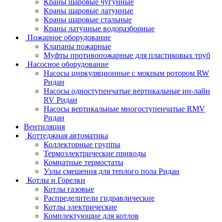
Краны шаровые чугунные
Краны шаровые латунные
Краны шаровые стальные
Краны латунные водоразборные
Пожарное оборудование
Клапаны пожарные
Муфты противопожарные для пластиковых труб
Насосное оборудование
Насосы циркуляционные с мокрым ротором RW
Ридан
Насосы одноступенчатые вертикальные ин-лайн
RV Ридан
Насосы вертикальные многоступенчатые RMV
Ридан
Вентиляция
Коттеджная автоматика
Коллекторные группы
Термоэлектрические приводы
Комнатные термостаты
Узлы смешения для теплого пола Ридан
Котлы и Горелки
Котлы газовые
Распределители гидравлические
Котлы электрические
Комплектующие для котлов