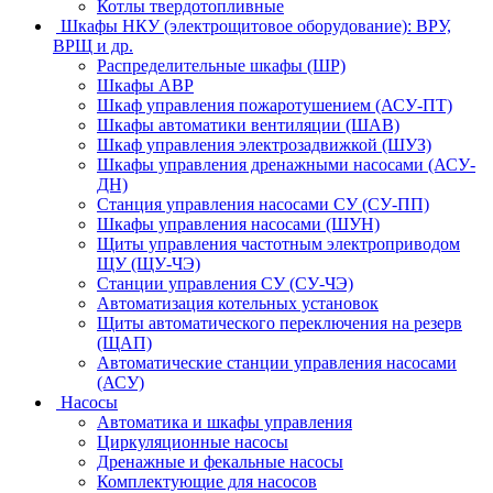
Котлы твердотопливные
Шкафы НКУ (электрощитовое оборудование): ВРУ,
ВРЩ и др.
Распределительные шкафы (ШР)
Шкафы АВР
Шкаф управления пожаротушением (АСУ-ПТ)
Шкафы автоматики вентиляции (ШАВ)
Шкаф управления электрозадвижкой (ШУЗ)
Шкафы управления дренажными насосами (АСУ-
ДН)
Станция управления насосами СУ (СУ-ПП)
Шкафы управления насосами (ШУН)
Щиты управления частотным электроприводом
ЩУ (ЩУ-ЧЭ)
Станции управления СУ (СУ-ЧЭ)
Автоматизация котельных установок
Щиты автоматического переключения на резерв
(ЩАП)
Автоматические станции управления насосами
(АСУ)
Насосы
Автоматика и шкафы управления
Циркуляционные насосы
Дренажные и фекальные насосы
Комплектующие для насосов