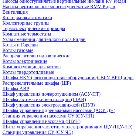
Насосы одноступенчатые вертикальные ин-лайн RV Ридан
Насосы вертикальные многоступенчатые RMV Ридан
Вентиляция
Коттеджная автоматика
Коллекторные группы
Термоэлектрические приводы
Комнатные термостаты
Узлы смешения для теплого пола Ридан
Котлы и Горелки
Котлы газовые
Распределители гидравлические
Котлы электрические
Комплектующие для котлов
Котлы твердотопливные
Шкафы НКУ (электрощитовое оборудование): ВРУ, ВРЩ и др.
Распределительные шкафы (ШР)
Шкафы АВР
Шкаф управления пожаротушением (АСУ-ПТ)
Шкафы автоматики вентиляции (ШАВ)
Шкаф управления электрозадвижкой (ШУЗ)
Шкафы управления дренажными насосами (АСУ-ДН)
Станция управления насосами СУ (СУ-ПП)
Шкафы управления насосами (ШУН)
Щиты управления частотным электроприводом ЩУ (ЩУ-ЧЭ)
Станции управления СУ (СУ-ЧЭ)