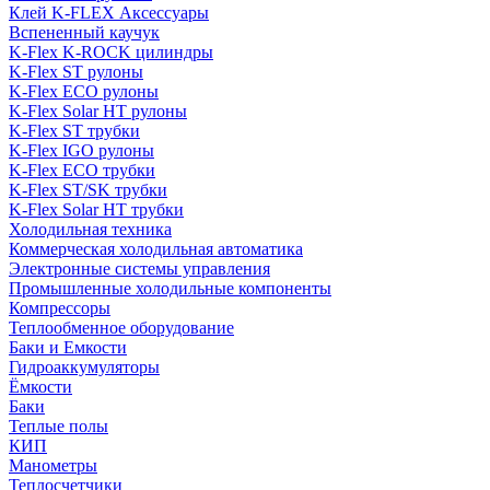
Клей K-FLEX Аксессуары
Вспененный каучук
K-Flex K-ROCK цилиндры
K-Flex ST рулоны
K-Flex ECO рулоны
K-Flex Solar HT рулоны
K-Flex ST трубки
K-Flex IGO рулоны
K-Flex ECO трубки
K-Flex ST/SK трубки
K-Flex Solar HT трубки
Холодильная техника
Коммерческая холодильная автоматика
Электронные системы управления
Промышленные холодильные компоненты
Компрессоры
Теплообменное оборудование
Баки и Емкости
Гидроаккумуляторы
Ёмкости
Баки
Теплые полы
КИП
Манометры
Теплосчетчики