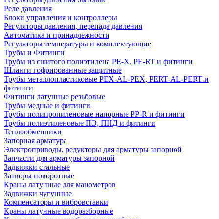
Реле давления
Блоки управления и контроллеры
Регуляторы давления, перепада давления
Автоматика и принадлежности
Регуляторы температуры и комплектующие
Трубы и Фитинги
Трубы из сшитого полиэтилена PE-X, PE-RT и фитинги
Шланги гофрированные защитные
Трубы металлопластиковые PEX-AL-PEX, PERT-AL-PERT и
фитинги
Фитинги латунные резьбовые
Трубы медные и фитинги
Трубы полипропиленовые напорные PP-R и фитинги
Трубы полиэтиленовые ПЭ, ПНД и фитинги
Теплообменники
Запорная арматура
Электроприводы, редукторы для арматуры запорной
Запчасти для арматуры запорной
Задвижки стальные
Затворы поворотные
Краны латунные для манометров
Задвижки чугунные
Компенсаторы и вибровставки
Краны латунные водоразборные