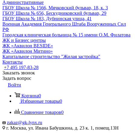
Административные
ГБОУ Школа № 1566, Мячковский бульвар, 18, к. 3
ГБОУ Школа № 656, Бескудниковский бульвар, 29
ГБОУ Школа № 183, Дубнинская улица, 41
Военная Академия Генерального Штаба Вооруженных Сил
РФ
Городская клиническая больница № 15 имени О.М. Филатова
ЖК и Бизнес центры
ЖК «Аквилон BESIDE»
ЖК «Аквилон Митино»
Капитальное строительство "Жилая застройка"
Контакты
+7 495 197-83-28
Заказать звонок
Задать вопрос
Войти
Корзина
0
Избранные товары
0
Сравнение товаров
0
zakaz@gk-lynx.ru
г. Москва, ул. Ивана Бабушкина, д. 23 к. 1, помещ.13Н