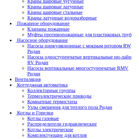
Краны шаровые чугунные
Краны шаровые латунные
Краны шаровые стальные
Краны латунные водоразборные
Пожарное оборудование
Клапаны пожарные
Муфты противопожарные для пластиковых труб
Насосное оборудование
Насосы циркуляционные с мокрым ротором RW
Ридан
Насосы одноступенчатые вертикальные ин-лайн
RV Ридан
Насосы вертикальные многоступенчатые RMV
Ридан
Вентиляция
Коттеджная автоматика
Коллекторные группы
Термоэлектрические приводы
Комнатные термостаты
Узлы смешения для теплого пола Ридан
Котлы и Горелки
Котлы газовые
Распределители гидравлические
Котлы электрические
Комплектующие для котлов