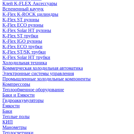
Клей K-FLEX Аксессуары
Вспененный каучук
K-Flex K-ROCK цилиндры
K-Flex ST рулоны
K-Flex ECO рулоны
K-Flex Solar HT рулоны
K-Flex ST трубки
K-Flex IGO рулоны
K-Flex ECO трубки
K-Flex ST/SK трубки
K-Flex Solar HT трубки
Холодильная техника
Коммерческая холодильная автоматика
Электронные системы управления
Промышленные холодильные компоненты
Компрессоры
Теплообменное оборудование
Баки и Емкости
Гидроаккумуляторы
Ёмкости
Баки
Теплые полы
КИП
Манометры
Теплосчетчики