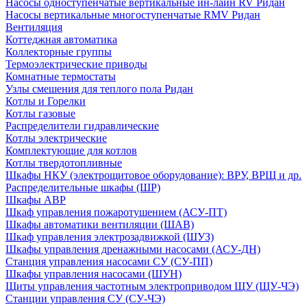
Насосы одноступенчатые вертикальные ин-лайн RV Ридан
Насосы вертикальные многоступенчатые RMV Ридан
Вентиляция
Коттеджная автоматика
Коллекторные группы
Термоэлектрические приводы
Комнатные термостаты
Узлы смешения для теплого пола Ридан
Котлы и Горелки
Котлы газовые
Распределители гидравлические
Котлы электрические
Комплектующие для котлов
Котлы твердотопливные
Шкафы НКУ (электрощитовое оборудование): ВРУ, ВРЩ и др.
Распределительные шкафы (ШР)
Шкафы АВР
Шкаф управления пожаротушением (АСУ-ПТ)
Шкафы автоматики вентиляции (ШАВ)
Шкаф управления электрозадвижкой (ШУЗ)
Шкафы управления дренажными насосами (АСУ-ДН)
Станция управления насосами СУ (СУ-ПП)
Шкафы управления насосами (ШУН)
Щиты управления частотным электроприводом ЩУ (ЩУ-ЧЭ)
Станции управления СУ (СУ-ЧЭ)