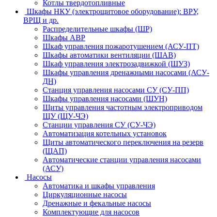
Котлы твердотопливные
Шкафы НКУ (электрощитовое оборудование): ВРУ,
ВРЩ и др.
Распределительные шкафы (ШР)
Шкафы АВР
Шкаф управления пожаротушением (АСУ-ПТ)
Шкафы автоматики вентиляции (ШАВ)
Шкаф управления электрозадвижкой (ШУЗ)
Шкафы управления дренажными насосами (АСУ-
ДН)
Станция управления насосами СУ (СУ-ПП)
Шкафы управления насосами (ШУН)
Щиты управления частотным электроприводом
ЩУ (ЩУ-ЧЭ)
Станции управления СУ (СУ-ЧЭ)
Автоматизация котельных установок
Щиты автоматического переключения на резерв
(ЩАП)
Автоматические станции управления насосами
(АСУ)
Насосы
Автоматика и шкафы управления
Циркуляционные насосы
Дренажные и фекальные насосы
Комплектующие для насосов