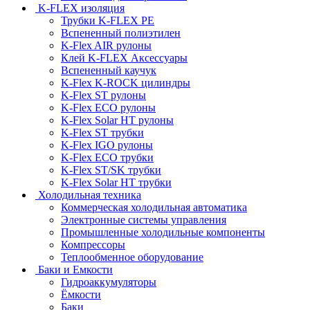
K-FLEX изоляция
Трубки K-FLEX PE
Вспененный полиэтилен
K-Flex AIR рулоны
Клей K-FLEX Аксессуары
Вспененный каучук
K-Flex K-ROCK цилиндры
K-Flex ST рулоны
K-Flex ECO рулоны
K-Flex Solar HT рулоны
K-Flex ST трубки
K-Flex IGO рулоны
K-Flex ECO трубки
K-Flex ST/SK трубки
K-Flex Solar HT трубки
Холодильная техника
Коммерческая холодильная автоматика
Электронные системы управления
Промышленные холодильные компоненты
Компрессоры
Теплообменное оборудование
Баки и Емкости
Гидроаккумуляторы
Ёмкости
Баки