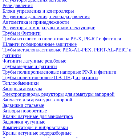
Реле давления
Блоки управления и контроллеры
Регуляторы давления, перепада давления
Автоматика и принадлежности
Регуляторы температуры и комплектующие
Трубы и Фитинги
Трубы из сшитого полиэтилена PE-X, PE-RT и фитинги
Шланги гофрированные защитные
Трубы металлопластиковые PEX-AL-PEX, PERT-AL-PERT и
фитинги
Фитинги латунные резьбовые
Трубы медные и фитинги
Трубы полипропиленовые напорные PP-R и фитинги
Трубы полиэтиленовые ПЭ, ПНД и фитинги
Теплообменники
Запорная арматура
Электроприводы, редукторы для арматуры запорной
Запчасти для арматуры запорной
Задвижки стальные
Затворы поворотные
Краны латунные для манометров
Задвижки чугунные
Компенсаторы и вибровставки
Краны латунные водоразборные