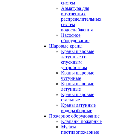
систем
Арматура для
внутренних
распределительных
систем
водоснабжения
Насосное
оборудование
Шаровые краны
Краны шаровые
латунные со
спускным
устройством
Краны шаровые
чугунные
Краны шаровые
латунные
Краны шаровые
стальные
Краны латунные
водоразборные
Пожарное оборудование
Клапаны пожарные
Муфты
противопожарные