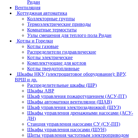
Ридан
Вентиляция
Коттеджная автоматика
Коллекторные группы
Термоэлектрические приводы
Комнатные термостаты
Узлы смешения для теплого пола Ридан
Котлы и Горелки
Котлы газовые
Распределители гидравлические
Котлы электрические
Комплектующие для котлов
Котлы твердотопливные
Шкафы НКУ (электрощитовое оборудование): ВРУ,
ВРЩ и др.
Распределительные шкафы (ШР)
Шкафы АВР
Шкаф управления пожаротушением (АСУ-ПТ)
Шкафы автоматики вентиляции (ШАВ)
Шкаф управления электрозадвижкой (ШУЗ)
Шкафы управления дренажными насосами (АСУ-
ДН)
Станция управления насосами СУ (СУ-ПП)
Шкафы управления насосами (ШУН)
Щиты управления частотным электроприводом