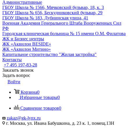
Административные
ГБОУ Школа № 1566, Мячковский бульвар, 18, к. 3
ГБОУ Школа № 656, Бескудниковский бульвар, 29
ГБОУ Школа № 183, Дубнинская улица, 41
Военная Академия Генерального Штаба Вооруженных Сил
РФ
Городская клиническая больница № 15 имени О.М. Филатова
ЖК и Бизнес центры
ЖК «Аквилон BESIDE»
ЖК «Аквилон Митино»
Капитальное строительство "Жилая застройка"
Контакты
+7 495 197-83-28
Заказать звонок
Задать вопрос
Войти
Корзина
0
Избранные товары
0
Сравнение товаров
0
zakaz@gk-lynx.ru
г. Москва, ул. Ивана Бабушкина, д. 23 к. 1, помещ.13Н