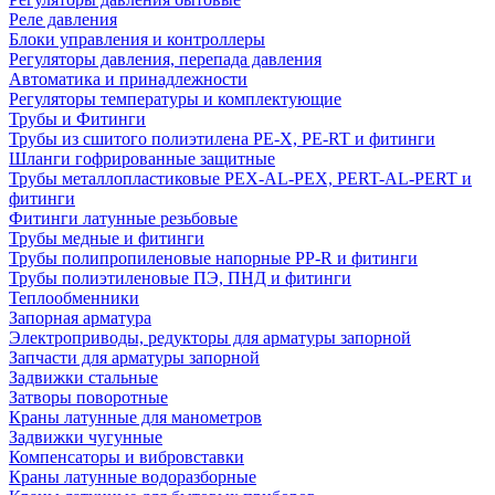
Реле давления
Блоки управления и контроллеры
Регуляторы давления, перепада давления
Автоматика и принадлежности
Регуляторы температуры и комплектующие
Трубы и Фитинги
Трубы из сшитого полиэтилена PE-X, PE-RT и фитинги
Шланги гофрированные защитные
Трубы металлопластиковые PEX-AL-PEX, PERT-AL-PERT и
фитинги
Фитинги латунные резьбовые
Трубы медные и фитинги
Трубы полипропиленовые напорные PP-R и фитинги
Трубы полиэтиленовые ПЭ, ПНД и фитинги
Теплообменники
Запорная арматура
Электроприводы, редукторы для арматуры запорной
Запчасти для арматуры запорной
Задвижки стальные
Затворы поворотные
Краны латунные для манометров
Задвижки чугунные
Компенсаторы и вибровставки
Краны латунные водоразборные