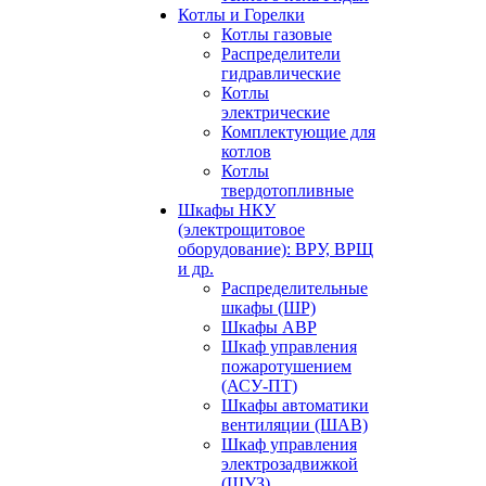
Котлы и Горелки
Котлы газовые
Распределители
гидравлические
Котлы
электрические
Комплектующие для
котлов
Котлы
твердотопливные
Шкафы НКУ
(электрощитовое
оборудование): ВРУ, ВРЩ
и др.
Распределительные
шкафы (ШР)
Шкафы АВР
Шкаф управления
пожаротушением
(АСУ-ПТ)
Шкафы автоматики
вентиляции (ШАВ)
Шкаф управления
электрозадвижкой
(ШУЗ)