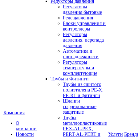
Редукторы давления
Регуляторы
давления бытовые
Реле давления
Блоки управления и
контроллеры
Регуляторы
давления, перепада
давления
Автоматика и
принадлежности
Регуляторы
температуры и
комплектующие
Трубы и Фитинги
Трубы из сшитого
полиэтилена PE-X,
PE-RT и фитинги
Шланги
гофрированные
защитные
Компания
Трубы
О
металлопластиковые
компании
PEX-AL-PEX,
Новости
PERT-AL-PERT и
Услуги
Бренд