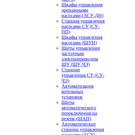
Шкафы управления
дренажными
насосами (АСУ-ДН)
Станция управления
насосами СУ (СУ-
ПП)
Шкафы управления
насосами (ШУН)
Щиты управления
частотным
электроприводом
ЩУ (ЩУ-ЧЭ)
Станции
управления СУ (СУ-
ЧЭ)
Автоматизация
котельных
установок
Щиты
автоматического
переключения на
резерв (ЩАП)
Автоматические
станции управления
насосами (АСУ)