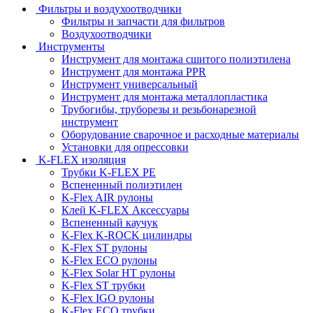
Фильтры и воздухоотводчики
Фильтры и запчасти для фильтров
Воздухоотводчики
Инструменты
Инструмент для монтажа сшитого полиэтилена
Инструмент для монтажа PPR
Инструмент универсальный
Инструмент для монтажа металлопластика
Трубогибы, труборезы и резьбонарезной
инструмент
Оборудование сварочное и расходные материалы
Установки для опрессовки
K-FLEX изоляция
Трубки K-FLEX PE
Вспененный полиэтилен
K-Flex AIR рулоны
Клей K-FLEX Аксессуары
Вспененный каучук
K-Flex K-ROCK цилиндры
K-Flex ST рулоны
K-Flex ECO рулоны
K-Flex Solar HT рулоны
K-Flex ST трубки
K-Flex IGO рулоны
K-Flex ECO трубки