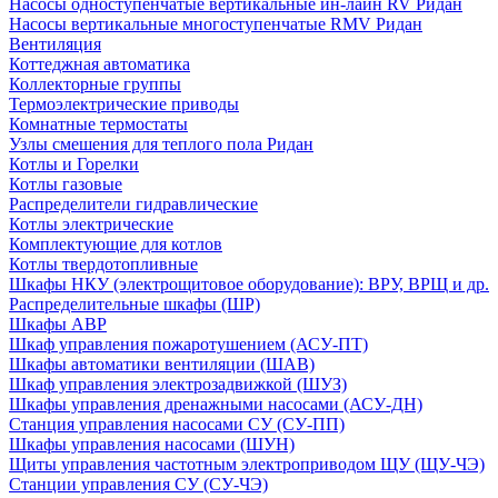
Насосы одноступенчатые вертикальные ин-лайн RV Ридан
Насосы вертикальные многоступенчатые RMV Ридан
Вентиляция
Коттеджная автоматика
Коллекторные группы
Термоэлектрические приводы
Комнатные термостаты
Узлы смешения для теплого пола Ридан
Котлы и Горелки
Котлы газовые
Распределители гидравлические
Котлы электрические
Комплектующие для котлов
Котлы твердотопливные
Шкафы НКУ (электрощитовое оборудование): ВРУ, ВРЩ и др.
Распределительные шкафы (ШР)
Шкафы АВР
Шкаф управления пожаротушением (АСУ-ПТ)
Шкафы автоматики вентиляции (ШАВ)
Шкаф управления электрозадвижкой (ШУЗ)
Шкафы управления дренажными насосами (АСУ-ДН)
Станция управления насосами СУ (СУ-ПП)
Шкафы управления насосами (ШУН)
Щиты управления частотным электроприводом ЩУ (ЩУ-ЧЭ)
Станции управления СУ (СУ-ЧЭ)