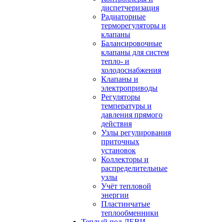
диспетчеризация
Радиаторные
терморегуляторы и
клапаны
Балансировочные
клапаны для систем
тепло- и
холодоснабжения
Клапаны и
электроприводы
Регуляторы
температуры и
давления прямого
действия
Узлы регулирования
приточных
установок
Коллекторы и
распределительные
узлы
Учёт тепловой
энергии
Пластинчатые
теплообменники
Теплый пол ДЕВИ