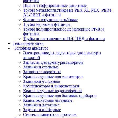
фитинги
Шланги гофрированные защитные
Трубы металлопластиковые PEX-AL-PEX, PERT-
AL-PERT и фитинги
Фитинги латунные резьбовые
Трубы медные и фитинги
Трубы полипропиленовые напорные PP-R и
фитинги
Трубы полиэтиленовые ПЭ, ПНД и фитинги
Теплообменники
Запорная арматура
Электроприводы, редукторы для арматуры
запорной
Запчасти для арматуры запорной
Задвижки стальные
Затворы поворотные
Краны латунные для манометров
Задвижки чугунные
Компенсаторы и вибровставки
Краны латунные водоразборные
Краны латунные для бытовых приборов
Краны конусные латунные
Задвижки латунные
Задвижки шиберные
Системы защиты от протечек