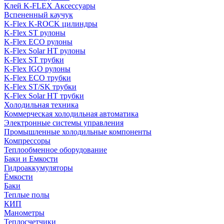
Клей K-FLEX Аксессуары
Вспененный каучук
K-Flex K-ROCK цилиндры
K-Flex ST рулоны
K-Flex ECO рулоны
K-Flex Solar HT рулоны
K-Flex ST трубки
K-Flex IGO рулоны
K-Flex ECO трубки
K-Flex ST/SK трубки
K-Flex Solar HT трубки
Холодильная техника
Коммерческая холодильная автоматика
Электронные системы управления
Промышленные холодильные компоненты
Компрессоры
Теплообменное оборудование
Баки и Емкости
Гидроаккумуляторы
Ёмкости
Баки
Теплые полы
КИП
Манометры
Теплосчетчики