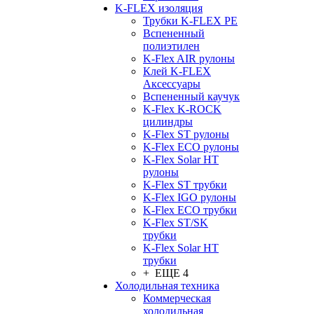
K-FLEX изоляция
Трубки K-FLEX PE
Вспененный
полиэтилен
K-Flex AIR рулоны
Клей K-FLEX
Аксессуары
Вспененный каучук
K-Flex K-ROCK
цилиндры
K-Flex ST рулоны
K-Flex ECO рулоны
K-Flex Solar HT
рулоны
K-Flex ST трубки
K-Flex IGO рулоны
K-Flex ECO трубки
K-Flex ST/SK
трубки
K-Flex Solar HT
трубки
+ ЕЩЕ 4
Холодильная техника
Коммерческая
холодильная