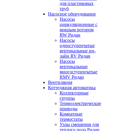
для пластиковых
труб
Насосное оборудование
Насосы
циркуляционные с
мокрым ротором
RW Ридан
Насосы
одноступенчатые
вертикальные ин-
лайн RV Ридан
Насосы
вертикальные
многоступенчатые
RMV Ридан
Вентиляция
Коттеджная автоматика
Коллекторные
группы
Термоэлектрические
приводы
Комнатные
термостаты
Узлы смешения для
теплого пола Ридан