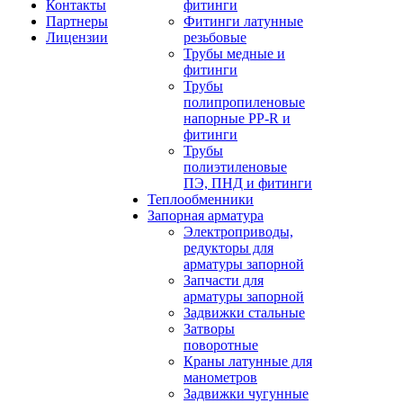
Контакты
фитинги
Партнеры
Фитинги латунные
Лицензии
резьбовые
Трубы медные и
фитинги
Трубы
полипропиленовые
напорные PP-R и
фитинги
Трубы
полиэтиленовые
ПЭ, ПНД и фитинги
Теплообменники
Запорная арматура
Электроприводы,
редукторы для
арматуры запорной
Запчасти для
арматуры запорной
Задвижки стальные
Затворы
поворотные
Краны латунные для
манометров
Задвижки чугунные