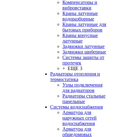
Компенсаторы и
вибровставки
Краны латунные
водоразборные
Краны латунные для
бытовых приборов
Краны конусные
латунные
Задвижки латунные
Задвижки шиберные
Системы защиты от
протечек
+ ЕЩЕ 3
Радиаторы отопления и
термостатика
Узлы подключения
для радиаторов
Радиаторы стальные
панельные
Системы водоснабжения
Арматура для
наружных сетей
водоснабжения
Арматура для
общедомовых