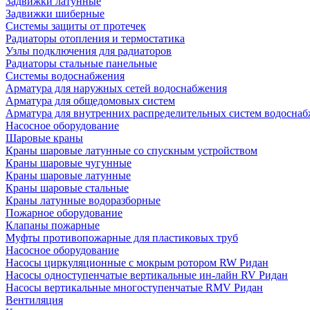
Задвижки латунные
Задвижки шиберные
Системы защиты от протечек
Радиаторы отопления и термостатика
Узлы подключения для радиаторов
Радиаторы стальные панельные
Системы водоснабжения
Арматура для наружных сетей водоснабжения
Арматура для общедомовых систем
Арматура для внутренних распределительных систем водосна
Насосное оборудование
Шаровые краны
Краны шаровые латунные со спускным устройством
Краны шаровые чугунные
Краны шаровые латунные
Краны шаровые стальные
Краны латунные водоразборные
Пожарное оборудование
Клапаны пожарные
Муфты противопожарные для пластиковых труб
Насосное оборудование
Насосы циркуляционные с мокрым ротором RW Ридан
Насосы одноступенчатые вертикальные ин-лайн RV Ридан
Насосы вертикальные многоступенчатые RMV Ридан
Вентиляция