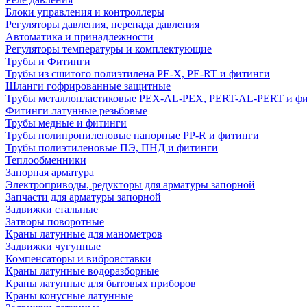
Блоки управления и контроллеры
Регуляторы давления, перепада давления
Автоматика и принадлежности
Регуляторы температуры и комплектующие
Трубы и Фитинги
Трубы из сшитого полиэтилена PE-X, PE-RT и фитинги
Шланги гофрированные защитные
Трубы металлопластиковые PEX-AL-PEX, PERT-AL-PERT и ф
Фитинги латунные резьбовые
Трубы медные и фитинги
Трубы полипропиленовые напорные PP-R и фитинги
Трубы полиэтиленовые ПЭ, ПНД и фитинги
Теплообменники
Запорная арматура
Электроприводы, редукторы для арматуры запорной
Запчасти для арматуры запорной
Задвижки стальные
Затворы поворотные
Краны латунные для манометров
Задвижки чугунные
Компенсаторы и вибровставки
Краны латунные водоразборные
Краны латунные для бытовых приборов
Краны конусные латунные