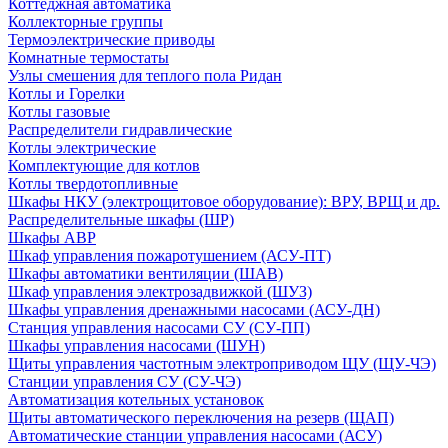
Коттеджная автоматика
Коллекторные группы
Термоэлектрические приводы
Комнатные термостаты
Узлы смешения для теплого пола Ридан
Котлы и Горелки
Котлы газовые
Распределители гидравлические
Котлы электрические
Комплектующие для котлов
Котлы твердотопливные
Шкафы НКУ (электрощитовое оборудование): ВРУ, ВРЩ и др.
Распределительные шкафы (ШР)
Шкафы АВР
Шкаф управления пожаротушением (АСУ-ПТ)
Шкафы автоматики вентиляции (ШАВ)
Шкаф управления электрозадвижкой (ШУЗ)
Шкафы управления дренажными насосами (АСУ-ДН)
Станция управления насосами СУ (СУ-ПП)
Шкафы управления насосами (ШУН)
Щиты управления частотным электроприводом ЩУ (ЩУ-ЧЭ)
Станции управления СУ (СУ-ЧЭ)
Автоматизация котельных установок
Щиты автоматического переключения на резерв (ЩАП)
Автоматические станции управления насосами (АСУ)