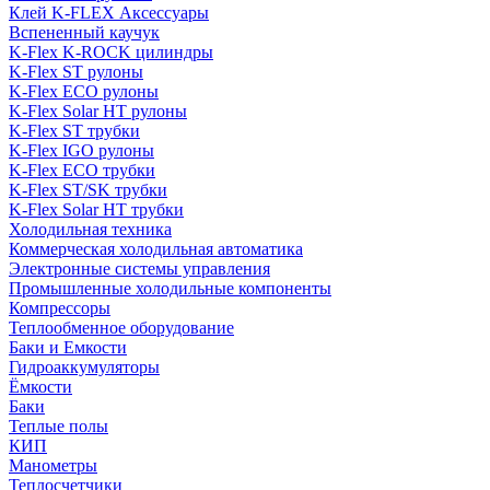
Клей K-FLEX Аксессуары
Вспененный каучук
K-Flex K-ROCK цилиндры
K-Flex ST рулоны
K-Flex ECO рулоны
K-Flex Solar HT рулоны
K-Flex ST трубки
K-Flex IGO рулоны
K-Flex ECO трубки
K-Flex ST/SK трубки
K-Flex Solar HT трубки
Холодильная техника
Коммерческая холодильная автоматика
Электронные системы управления
Промышленные холодильные компоненты
Компрессоры
Теплообменное оборудование
Баки и Емкости
Гидроаккумуляторы
Ёмкости
Баки
Теплые полы
КИП
Манометры
Теплосчетчики