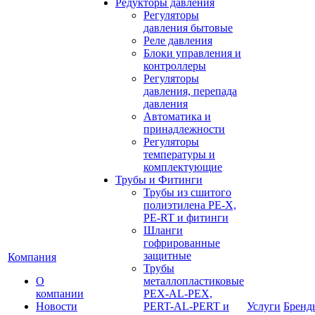
Редукторы давления
Регуляторы
давления бытовые
Реле давления
Блоки управления и
контроллеры
Регуляторы
давления, перепада
давления
Автоматика и
принадлежности
Регуляторы
температуры и
комплектующие
Трубы и Фитинги
Трубы из сшитого
полиэтилена PE-X,
PE-RT и фитинги
Шланги
гофрированные
защитные
Компания
Трубы
О
металлопластиковые
компании
PEX-AL-PEX,
Новости
PERT-AL-PERT и
Услуги
Бренд