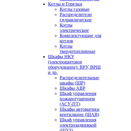
Котлы и Горелки
Котлы газовые
Распределители
гидравлические
Котлы
электрические
Комплектующие для
котлов
Котлы
твердотопливные
Шкафы НКУ
(электрощитовое
оборудование): ВРУ, ВРЩ
и др.
Распределительные
шкафы (ШР)
Шкафы АВР
Шкаф управления
пожаротушением
(АСУ-ПТ)
Шкафы автоматики
вентиляции (ШАВ)
Шкаф управления
электрозадвижкой
(ШУЗ)