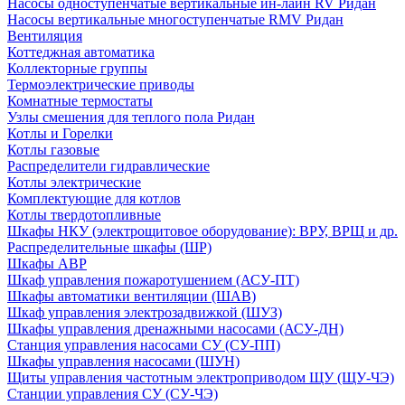
Насосы одноступенчатые вертикальные ин-лайн RV Ридан
Насосы вертикальные многоступенчатые RMV Ридан
Вентиляция
Коттеджная автоматика
Коллекторные группы
Термоэлектрические приводы
Комнатные термостаты
Узлы смешения для теплого пола Ридан
Котлы и Горелки
Котлы газовые
Распределители гидравлические
Котлы электрические
Комплектующие для котлов
Котлы твердотопливные
Шкафы НКУ (электрощитовое оборудование): ВРУ, ВРЩ и др.
Распределительные шкафы (ШР)
Шкафы АВР
Шкаф управления пожаротушением (АСУ-ПТ)
Шкафы автоматики вентиляции (ШАВ)
Шкаф управления электрозадвижкой (ШУЗ)
Шкафы управления дренажными насосами (АСУ-ДН)
Станция управления насосами СУ (СУ-ПП)
Шкафы управления насосами (ШУН)
Щиты управления частотным электроприводом ЩУ (ЩУ-ЧЭ)
Станции управления СУ (СУ-ЧЭ)