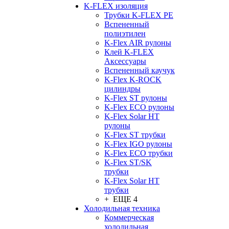
K-FLEX изоляция
Трубки K-FLEX PE
Вспененный
полиэтилен
K-Flex AIR рулоны
Клей K-FLEX
Аксессуары
Вспененный каучук
K-Flex K-ROCK
цилиндры
K-Flex ST рулоны
K-Flex ECO рулоны
K-Flex Solar HT
рулоны
K-Flex ST трубки
K-Flex IGO рулоны
K-Flex ECO трубки
K-Flex ST/SK
трубки
K-Flex Solar HT
трубки
+ ЕЩЕ 4
Холодильная техника
Коммерческая
холодильная