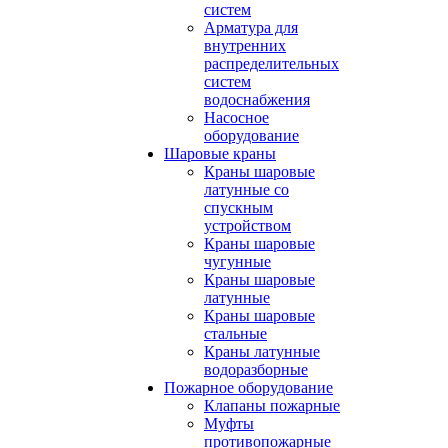
систем
Арматура для
внутренних
распределительных
систем
водоснабжения
Насосное
оборудование
Шаровые краны
Краны шаровые
латунные со
спускным
устройством
Краны шаровые
чугунные
Краны шаровые
латунные
Краны шаровые
стальные
Краны латунные
водоразборные
Пожарное оборудование
Клапаны пожарные
Муфты
противопожарные