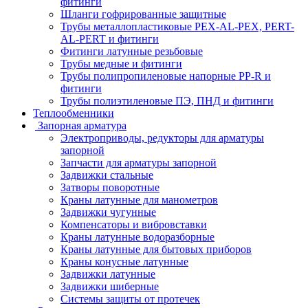
фитинги
Шланги гофрированные защитные
Трубы металлопластиковые PEX-AL-PEX, PERT-
AL-PERT и фитинги
Фитинги латунные резьбовые
Трубы медные и фитинги
Трубы полипропиленовые напорные PP-R и
фитинги
Трубы полиэтиленовые ПЭ, ПНД и фитинги
Теплообменники
Запорная арматура
Электроприводы, редукторы для арматуры
запорной
Запчасти для арматуры запорной
Задвижки стальные
Затворы поворотные
Краны латунные для манометров
Задвижки чугунные
Компенсаторы и вибровставки
Краны латунные водоразборные
Краны латунные для бытовых приборов
Краны конусные латунные
Задвижки латунные
Задвижки шиберные
Системы защиты от протечек