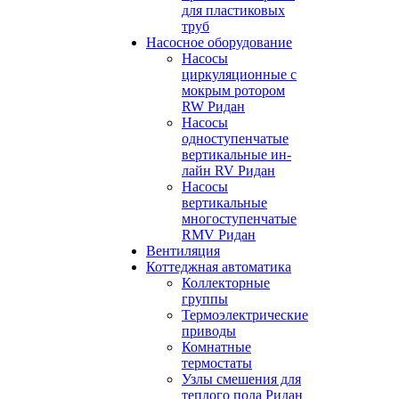
для пластиковых
труб
Насосное оборудование
Насосы
циркуляционные с
мокрым ротором
RW Ридан
Насосы
одноступенчатые
вертикальные ин-
лайн RV Ридан
Насосы
вертикальные
многоступенчатые
RMV Ридан
Вентиляция
Коттеджная автоматика
Коллекторные
группы
Термоэлектрические
приводы
Комнатные
термостаты
Узлы смешения для
теплого пола Ридан