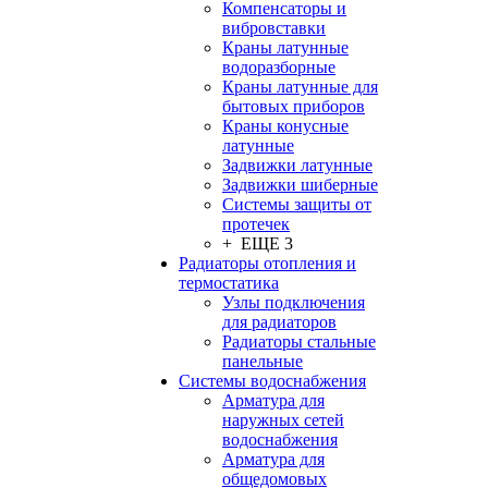
Компенсаторы и
вибровставки
Краны латунные
водоразборные
Краны латунные для
бытовых приборов
Краны конусные
латунные
Задвижки латунные
Задвижки шиберные
Системы защиты от
протечек
+ ЕЩЕ 3
Радиаторы отопления и
термостатика
Узлы подключения
для радиаторов
Радиаторы стальные
панельные
Системы водоснабжения
Арматура для
наружных сетей
водоснабжения
Арматура для
общедомовых