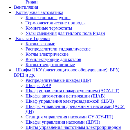
Ридан
Вентиляция
Коттеджная автоматика
Коллекторные группы
Термоэлектрические приводы
Комнатные термостаты
Узлы смешения для теплого пола Ридан
Котлы и Горелки
Котлы газовые
Распределители гидравлические
Котлы электрические
Комплектующие для котлов
Котлы твердотопливные
Шкафы НКУ (электрощитовое оборудование): ВРУ,
ВРЩ и др.
Распределительные шкафы (ШР)
Шкафы АВР
Шкаф управления пожаротушением (АСУ-ПТ)
Шкафы автоматики вентиляции (ШАВ)
Шкаф управления электрозадвижкой (ШУЗ)
Шкафы управления дренажными насосами (АСУ-
ДН)
Станция управления насосами СУ (СУ-ПП)
Шкафы управления насосами (ШУН)
Щиты управления частотным электроприводом