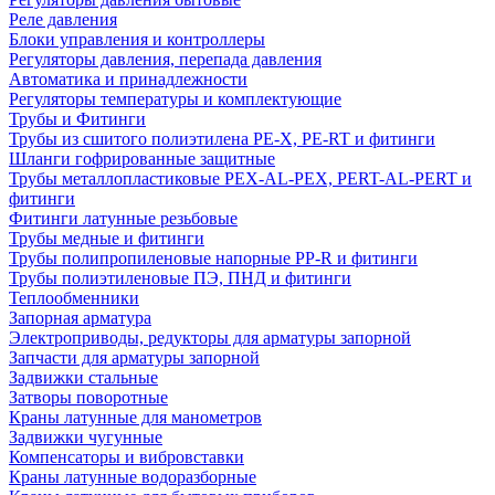
Реле давления
Блоки управления и контроллеры
Регуляторы давления, перепада давления
Автоматика и принадлежности
Регуляторы температуры и комплектующие
Трубы и Фитинги
Трубы из сшитого полиэтилена PE-X, PE-RT и фитинги
Шланги гофрированные защитные
Трубы металлопластиковые PEX-AL-PEX, PERT-AL-PERT и
фитинги
Фитинги латунные резьбовые
Трубы медные и фитинги
Трубы полипропиленовые напорные PP-R и фитинги
Трубы полиэтиленовые ПЭ, ПНД и фитинги
Теплообменники
Запорная арматура
Электроприводы, редукторы для арматуры запорной
Запчасти для арматуры запорной
Задвижки стальные
Затворы поворотные
Краны латунные для манометров
Задвижки чугунные
Компенсаторы и вибровставки
Краны латунные водоразборные