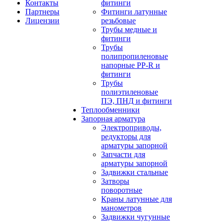
Контакты
фитинги
Партнеры
Фитинги латунные
Лицензии
резьбовые
Трубы медные и
фитинги
Трубы
полипропиленовые
напорные PP-R и
фитинги
Трубы
полиэтиленовые
ПЭ, ПНД и фитинги
Теплообменники
Запорная арматура
Электроприводы,
редукторы для
арматуры запорной
Запчасти для
арматуры запорной
Задвижки стальные
Затворы
поворотные
Краны латунные для
манометров
Задвижки чугунные