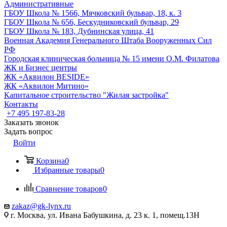
Административные
ГБОУ Школа № 1566, Мячковский бульвар, 18, к. 3
ГБОУ Школа № 656, Бескудниковский бульвар, 29
ГБОУ Школа № 183, Дубнинская улица, 41
Военная Академия Генерального Штаба Вооруженных Сил
РФ
Городская клиническая больница № 15 имени О.М. Филатова
ЖК и Бизнес центры
ЖК «Аквилон BESIDE»
ЖК «Аквилон Митино»
Капитальное строительство "Жилая застройка"
Контакты
+7 495 197-83-28
Заказать звонок
Задать вопрос
Войти
Корзина
0
Избранные товары
0
Сравнение товаров
0
zakaz@gk-lynx.ru
г. Москва, ул. Ивана Бабушкина, д. 23 к. 1, помещ.13Н