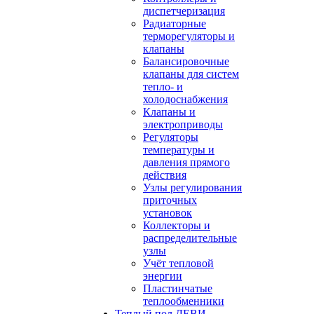
диспетчеризация
Радиаторные
терморегуляторы и
клапаны
Балансировочные
клапаны для систем
тепло- и
холодоснабжения
Клапаны и
электроприводы
Регуляторы
температуры и
давления прямого
действия
Узлы регулирования
приточных
установок
Коллекторы и
распределительные
узлы
Учёт тепловой
энергии
Пластинчатые
теплообменники
Теплый пол ДЕВИ