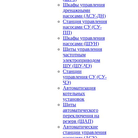
Шкафы управления
дренажными
насосами (АСУ-ДН)
Станция управления
насосами СУ (СУ-
ПП)
Шкафы управления
насосами (ШУН)
Щиты управления
частотным
электроприводом
ЩУ (ЩУ-ЧЭ)
Станции
управления СУ (СУ-
ЧЭ)
Автоматизация
котельных
установок
Щиты
автоматического
переключения на
резерв (ЩАП)
Автоматические
станции управления
насосами (АСУ)