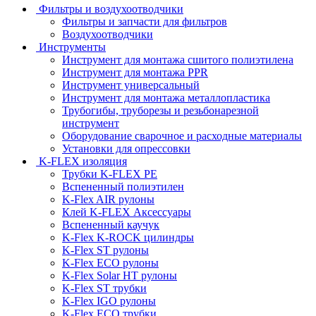
Фильтры и воздухоотводчики
Фильтры и запчасти для фильтров
Воздухоотводчики
Инструменты
Инструмент для монтажа сшитого полиэтилена
Инструмент для монтажа PPR
Инструмент универсальный
Инструмент для монтажа металлопластика
Трубогибы, труборезы и резьбонарезной
инструмент
Оборудование сварочное и расходные материалы
Установки для опрессовки
K-FLEX изоляция
Трубки K-FLEX PE
Вспененный полиэтилен
K-Flex AIR рулоны
Клей K-FLEX Аксессуары
Вспененный каучук
K-Flex K-ROCK цилиндры
K-Flex ST рулоны
K-Flex ECO рулоны
K-Flex Solar HT рулоны
K-Flex ST трубки
K-Flex IGO рулоны
K-Flex ECO трубки