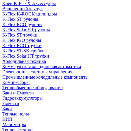
Клей K-FLEX Аксессуары
Вспененный каучук
K-Flex K-ROCK цилиндры
K-Flex ST рулоны
K-Flex ECO рулоны
K-Flex Solar HT рулоны
K-Flex ST трубки
K-Flex IGO рулоны
K-Flex ECO трубки
K-Flex ST/SK трубки
K-Flex Solar HT трубки
Холодильная техника
Коммерческая холодильная автоматика
Электронные системы управления
Промышленные холодильные компоненты
Компрессоры
Теплообменное оборудование
Баки и Емкости
Гидроаккумуляторы
Ёмкости
Баки
Теплые полы
КИП
Манометры
Теплосчетчики