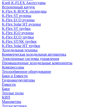
Клей K-FLEX Аксессуары
Вспененный каучук
K-Flex K-ROCK цилиндры
K-Flex ST рулоны
K-Flex ECO рулоны
K-Flex Solar HT рулоны
K-Flex ST трубки
K-Flex IGO рулоны
K-Flex ECO трубки
K-Flex ST/SK трубки
K-Flex Solar HT трубки
Холодильная техника
Коммерческая холодильная автоматика
Электронные системы управления
Промышленные холодильные компоненты
Компрессоры
Теплообменное оборудование
Баки и Емкости
Гидроаккумуляторы
Ёмкости
Баки
Теплые полы
КИП
Манометры
Теплосчетчики