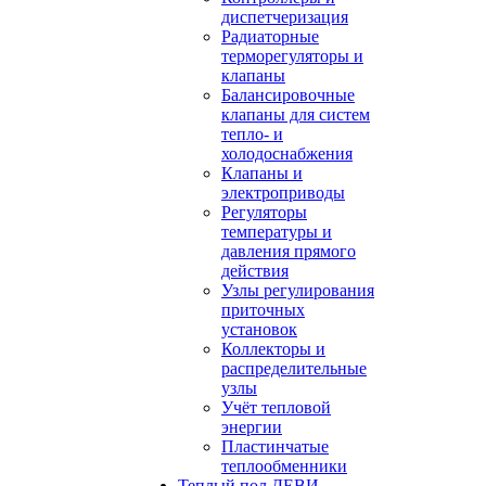
диспетчеризация
Радиаторные
терморегуляторы и
клапаны
Балансировочные
клапаны для систем
тепло- и
холодоснабжения
Клапаны и
электроприводы
Регуляторы
температуры и
давления прямого
действия
Узлы регулирования
приточных
установок
Коллекторы и
распределительные
узлы
Учёт тепловой
энергии
Пластинчатые
теплообменники
Теплый пол ДЕВИ