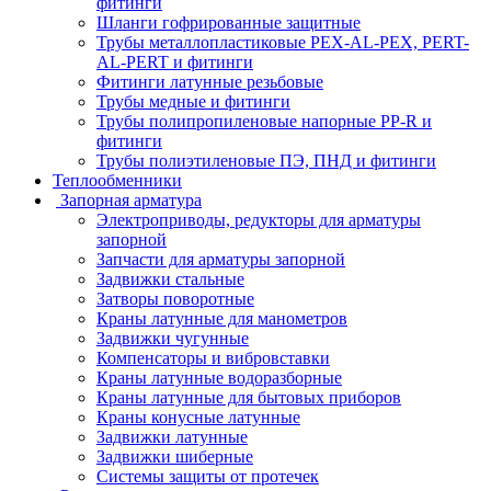
фитинги
Шланги гофрированные защитные
Трубы металлопластиковые PEX-AL-PEX, PERT-
AL-PERT и фитинги
Фитинги латунные резьбовые
Трубы медные и фитинги
Трубы полипропиленовые напорные PP-R и
фитинги
Трубы полиэтиленовые ПЭ, ПНД и фитинги
Теплообменники
Запорная арматура
Электроприводы, редукторы для арматуры
запорной
Запчасти для арматуры запорной
Задвижки стальные
Затворы поворотные
Краны латунные для манометров
Задвижки чугунные
Компенсаторы и вибровставки
Краны латунные водоразборные
Краны латунные для бытовых приборов
Краны конусные латунные
Задвижки латунные
Задвижки шиберные
Системы защиты от протечек