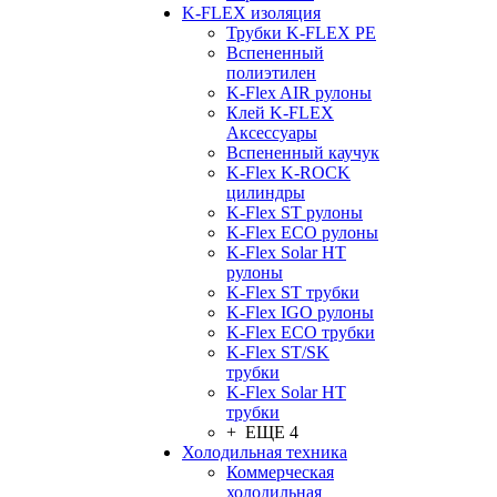
K-FLEX изоляция
Трубки K-FLEX PE
Вспененный
полиэтилен
K-Flex AIR рулоны
Клей K-FLEX
Аксессуары
Вспененный каучук
K-Flex K-ROCK
цилиндры
K-Flex ST рулоны
K-Flex ECO рулоны
K-Flex Solar HT
рулоны
K-Flex ST трубки
K-Flex IGO рулоны
K-Flex ECO трубки
K-Flex ST/SK
трубки
K-Flex Solar HT
трубки
+ ЕЩЕ 4
Холодильная техника
Коммерческая
холодильная