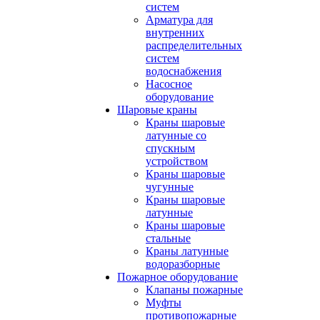
систем
Арматура для
внутренних
распределительных
систем
водоснабжения
Насосное
оборудование
Шаровые краны
Краны шаровые
латунные со
спускным
устройством
Краны шаровые
чугунные
Краны шаровые
латунные
Краны шаровые
стальные
Краны латунные
водоразборные
Пожарное оборудование
Клапаны пожарные
Муфты
противопожарные