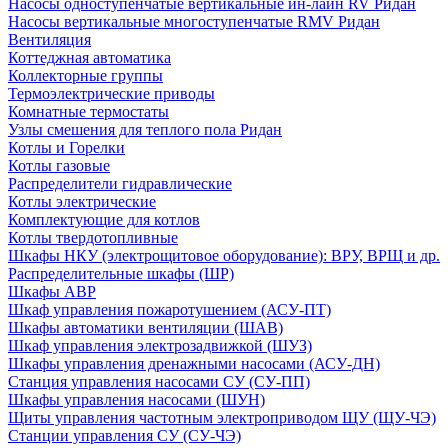
Насосы одноступенчатые вертикальные ин-лайн RV Ридан
Насосы вертикальные многоступенчатые RMV Ридан
Вентиляция
Коттеджная автоматика
Коллекторные группы
Термоэлектрические приводы
Комнатные термостаты
Узлы смешения для теплого пола Ридан
Котлы и Горелки
Котлы газовые
Распределители гидравлические
Котлы электрические
Комплектующие для котлов
Котлы твердотопливные
Шкафы НКУ (электрощитовое оборудование): ВРУ, ВРЩ и др.
Распределительные шкафы (ШР)
Шкафы АВР
Шкаф управления пожаротушением (АСУ-ПТ)
Шкафы автоматики вентиляции (ШАВ)
Шкаф управления электрозадвижкой (ШУЗ)
Шкафы управления дренажными насосами (АСУ-ДН)
Станция управления насосами СУ (СУ-ПП)
Шкафы управления насосами (ШУН)
Щиты управления частотным электроприводом ЩУ (ЩУ-ЧЭ)
Станции управления СУ (СУ-ЧЭ)