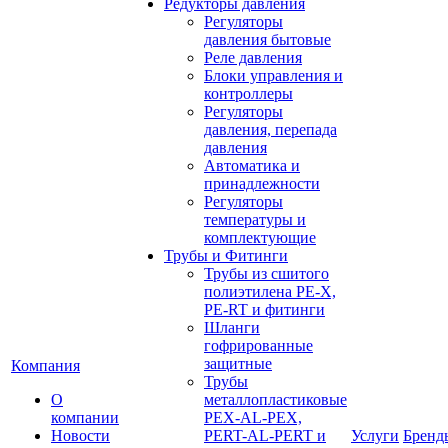
Редукторы давления
Регуляторы
давления бытовые
Реле давления
Блоки управления и
контроллеры
Регуляторы
давления, перепада
давления
Автоматика и
принадлежности
Регуляторы
температуры и
комплектующие
Трубы и Фитинги
Трубы из сшитого
полиэтилена PE-X,
PE-RT и фитинги
Шланги
гофрированные
защитные
Компания
Трубы
О
металлопластиковые
компании
PEX-AL-PEX,
Новости
PERT-AL-PERT и
Услуги
Бренд