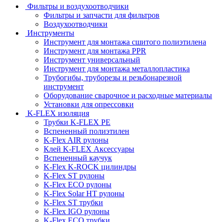
Фильтры и воздухоотводчики
Фильтры и запчасти для фильтров
Воздухоотводчики
Инструменты
Инструмент для монтажа сшитого полиэтилена
Инструмент для монтажа PPR
Инструмент универсальный
Инструмент для монтажа металлопластика
Трубогибы, труборезы и резьбонарезной
инструмент
Оборудование сварочное и расходные материалы
Установки для опрессовки
K-FLEX изоляция
Трубки K-FLEX PE
Вспененный полиэтилен
K-Flex AIR рулоны
Клей K-FLEX Аксессуары
Вспененный каучук
K-Flex K-ROCK цилиндры
K-Flex ST рулоны
K-Flex ECO рулоны
K-Flex Solar HT рулоны
K-Flex ST трубки
K-Flex IGO рулоны
K-Flex ECO трубки