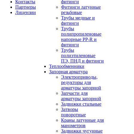
Контакты
фитинги
Партнеры
Фитинги латунные
Лицензии
резьбовые
Трубы медные и
фитинги
Трубы
полипропиленовые
напорные PP-R и
фитинги
Трубы
полиэтиленовые
ПЭ, ПНД и фитинги
Теплообменники
Запорная арматура
Электроприводы,
редукторы для
арматуры запорной
Запчасти для
арматуры запорной
Задвижки стальные
Затворы
поворотные
Краны латунные для
манометров
Задвижки чугунные