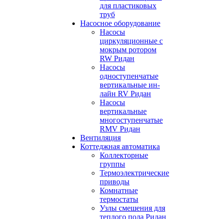
для пластиковых
труб
Насосное оборудование
Насосы
циркуляционные с
мокрым ротором
RW Ридан
Насосы
одноступенчатые
вертикальные ин-
лайн RV Ридан
Насосы
вертикальные
многоступенчатые
RMV Ридан
Вентиляция
Коттеджная автоматика
Коллекторные
группы
Термоэлектрические
приводы
Комнатные
термостаты
Узлы смешения для
теплого пола Ридан