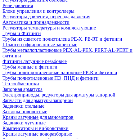
Реле давления
Блоки управления и контроллеры
Регуляторы давления, перепада давления
Автоматика и принадлежности
Регуляторы температуры и комплектующие
Трубы и Фитинги
Трубы из сшитого полиэтилена PE-X, PE-RT и фитинги
Шланги гофрированные защитные
Трубы металлопластиковые PEX-AL-PEX, PERT-AL-PERT и
фитинги
Фитинги латунные резьбовые
Трубы медные и фитинги
Трубы полипропиленовые напорные PP-R и фитинги
Трубы полиэтиленовые ПЭ, ПНД и фитинги
Теплообменники
Запорная арматура
Электроприводы, редукторы для арматуры запорной
Запчасти для арматуры запорной
Задвижки стальные
Затворы поворотные
Краны латунные для манометров
Задвижки чугунные
Компенсаторы и вибровставки
Краны латунные водоразборные