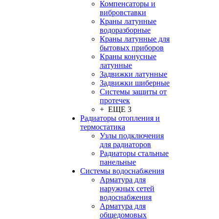
Компенсаторы и
вибровставки
Краны латунные
водоразборные
Краны латунные для
бытовых приборов
Краны конусные
латунные
Задвижки латунные
Задвижки шиберные
Системы защиты от
протечек
+ ЕЩЕ 3
Радиаторы отопления и
термостатика
Узлы подключения
для радиаторов
Радиаторы стальные
панельные
Системы водоснабжения
Арматура для
наружных сетей
водоснабжения
Арматура для
общедомовых