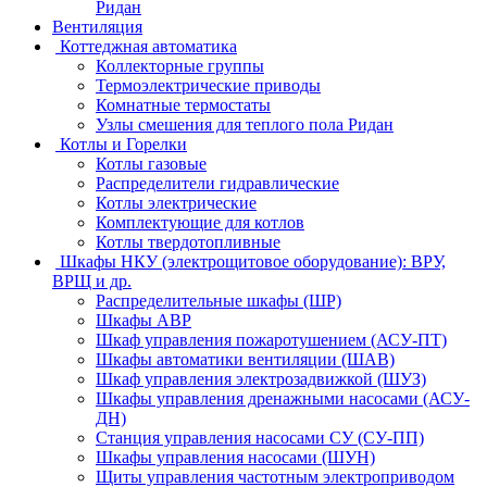
Ридан
Вентиляция
Коттеджная автоматика
Коллекторные группы
Термоэлектрические приводы
Комнатные термостаты
Узлы смешения для теплого пола Ридан
Котлы и Горелки
Котлы газовые
Распределители гидравлические
Котлы электрические
Комплектующие для котлов
Котлы твердотопливные
Шкафы НКУ (электрощитовое оборудование): ВРУ,
ВРЩ и др.
Распределительные шкафы (ШР)
Шкафы АВР
Шкаф управления пожаротушением (АСУ-ПТ)
Шкафы автоматики вентиляции (ШАВ)
Шкаф управления электрозадвижкой (ШУЗ)
Шкафы управления дренажными насосами (АСУ-
ДН)
Станция управления насосами СУ (СУ-ПП)
Шкафы управления насосами (ШУН)
Щиты управления частотным электроприводом