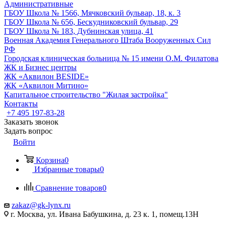
Административные
ГБОУ Школа № 1566, Мячковский бульвар, 18, к. 3
ГБОУ Школа № 656, Бескудниковский бульвар, 29
ГБОУ Школа № 183, Дубнинская улица, 41
Военная Академия Генерального Штаба Вооруженных Сил
РФ
Городская клиническая больница № 15 имени О.М. Филатова
ЖК и Бизнес центры
ЖК «Аквилон BESIDE»
ЖК «Аквилон Митино»
Капитальное строительство "Жилая застройка"
Контакты
+7 495 197-83-28
Заказать звонок
Задать вопрос
Войти
Корзина
0
Избранные товары
0
Сравнение товаров
0
zakaz@gk-lynx.ru
г. Москва, ул. Ивана Бабушкина, д. 23 к. 1, помещ.13Н