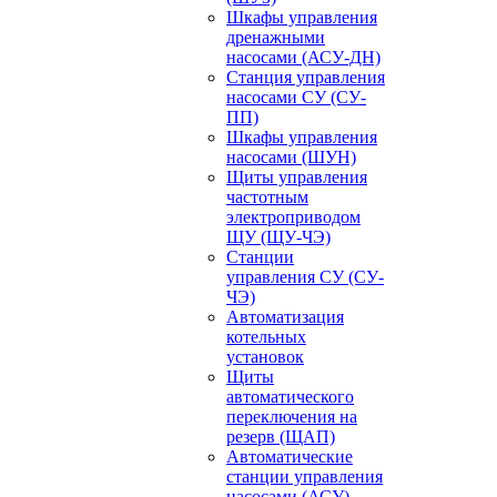
Шкафы управления
дренажными
насосами (АСУ-ДН)
Станция управления
насосами СУ (СУ-
ПП)
Шкафы управления
насосами (ШУН)
Щиты управления
частотным
электроприводом
ЩУ (ЩУ-ЧЭ)
Станции
управления СУ (СУ-
ЧЭ)
Автоматизация
котельных
установок
Щиты
автоматического
переключения на
резерв (ЩАП)
Автоматические
станции управления
насосами (АСУ)