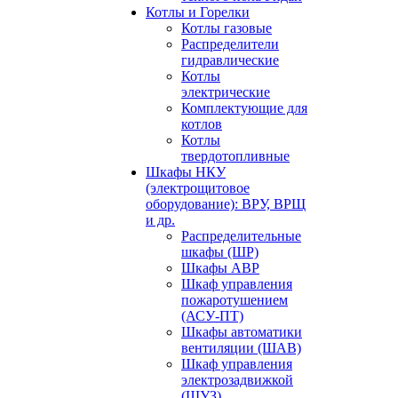
Котлы и Горелки
Котлы газовые
Распределители
гидравлические
Котлы
электрические
Комплектующие для
котлов
Котлы
твердотопливные
Шкафы НКУ
(электрощитовое
оборудование): ВРУ, ВРЩ
и др.
Распределительные
шкафы (ШР)
Шкафы АВР
Шкаф управления
пожаротушением
(АСУ-ПТ)
Шкафы автоматики
вентиляции (ШАВ)
Шкаф управления
электрозадвижкой
(ШУЗ)