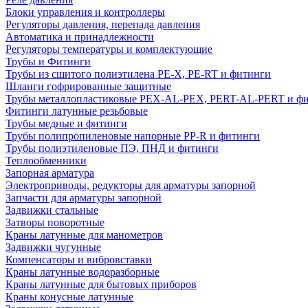
Блоки управления и контроллеры
Регуляторы давления, перепада давления
Автоматика и принадлежности
Регуляторы температуры и комплектующие
Трубы и Фитинги
Трубы из сшитого полиэтилена PE-X, PE-RT и фитинги
Шланги гофрированные защитные
Трубы металлопластиковые PEX-AL-PEX, PERT-AL-PERT и ф
Фитинги латунные резьбовые
Трубы медные и фитинги
Трубы полипропиленовые напорные PP-R и фитинги
Трубы полиэтиленовые ПЭ, ПНД и фитинги
Теплообменники
Запорная арматура
Электроприводы, редукторы для арматуры запорной
Запчасти для арматуры запорной
Задвижки стальные
Затворы поворотные
Краны латунные для манометров
Задвижки чугунные
Компенсаторы и вибровставки
Краны латунные водоразборные
Краны латунные для бытовых приборов
Краны конусные латунные