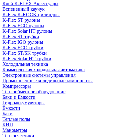
Клей K-FLEX Аксессуары
Вспененный каучук
K-Flex K-ROCK цилиндры
K-Flex ST рулоны
K-Flex ECO рулоны
K-Flex Solar HT рулоны
K-Flex ST трубки
K-Flex IGO рулоны
K-Flex ECO трубки
K-Flex ST/SK трубки
K-Flex Solar HT трубки
Холодильная техника
Коммерческая холодильная автоматика
Электронные системы управления
Промышленные холодильные компоненты
Компрессоры
Теплообменное оборудование
Баки и Емкости
Гидроаккумуляторы
Ёмкости
Баки
Теплые полы
КИП
Манометры
Теплосчетчики