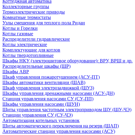
Коттеджная автоматика
Коллекторные группы
Термоэлектрические приводы
Комнатные термостаты
Узлы смешения для теплого пола Ридан
Котлы и Горелки
Котлы газовые
Распределители гидравлические
Котлы электрические
Комплектующие для котлов
Котлы твердотопливные
Шкафы НКУ (электрощитовое оборудование): ВРУ, ВРЩ и др.
Распределительные шкафы (ШР)
Шкафы АВР
Шкаф управления пожаротушением (АСУ-ПТ)
Шкафы автоматики вентиляции (ШАВ)
Шкаф управления электрозадвижкой (ШУЗ)
Шкафы управления дренажными насосами (АСУ-ДН)
Станция управления насосами СУ (СУ-ПП)
Шкафы управления насосами (ШУН)
Щиты управления частотным электроприводом ЩУ (ЩУ-ЧЭ)
Станции управления СУ (СУ-ЧЭ)
Автоматизация котельных установок
Щиты автоматического переключения на резерв (ЩАП)
Автоматические станции управления насосами (АСУ)