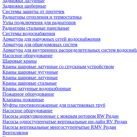
Задвижки латунные
Задвижки шиберные
Системы защиты от протечек
Радиаторы отопления и термостатика
Узлы подключения для радиаторов
Радиаторы стальные панельные
Системы водоснабжения
Арматура для наружных сетей водоснабжения
Арматура для общедомовых систем
Арматура для внутренних распределительных систем водосна
Насосное оборудование
Шаровые краны
Краны шаровые латунные со спускным устройством
Краны шаровые чугунные
Краны шаровые латунные
Краны шаровые стальные
Краны латунные водоразборные
Пожарное оборудование
Клапаны пожарные
Муфты противопожарные для пластиковых труб
Насосное оборудование
Насосы циркуляционные с мокрым ротором RW Ридан
Насосы одноступенчатые вертикальные ин-лайн RV Ридан
Насосы вертикальные многоступенчатые RMV Ридан
Вентиляция