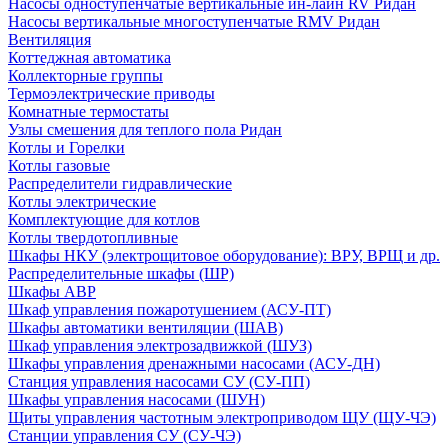
Насосы одноступенчатые вертикальные ин-лайн RV Ридан
Насосы вертикальные многоступенчатые RMV Ридан
Вентиляция
Коттеджная автоматика
Коллекторные группы
Термоэлектрические приводы
Комнатные термостаты
Узлы смешения для теплого пола Ридан
Котлы и Горелки
Котлы газовые
Распределители гидравлические
Котлы электрические
Комплектующие для котлов
Котлы твердотопливные
Шкафы НКУ (электрощитовое оборудование): ВРУ, ВРЩ и др.
Распределительные шкафы (ШР)
Шкафы АВР
Шкаф управления пожаротушением (АСУ-ПТ)
Шкафы автоматики вентиляции (ШАВ)
Шкаф управления электрозадвижкой (ШУЗ)
Шкафы управления дренажными насосами (АСУ-ДН)
Станция управления насосами СУ (СУ-ПП)
Шкафы управления насосами (ШУН)
Щиты управления частотным электроприводом ЩУ (ЩУ-ЧЭ)
Станции управления СУ (СУ-ЧЭ)