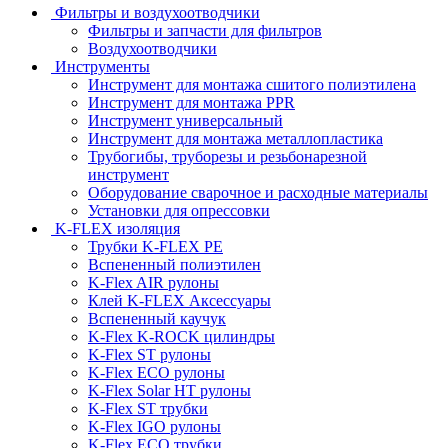
Фильтры и воздухоотводчики
Фильтры и запчасти для фильтров
Воздухоотводчики
Инструменты
Инструмент для монтажа сшитого полиэтилена
Инструмент для монтажа PPR
Инструмент универсальный
Инструмент для монтажа металлопластика
Трубогибы, труборезы и резьбонарезной
инструмент
Оборудование сварочное и расходные материалы
Установки для опрессовки
K-FLEX изоляция
Трубки K-FLEX PE
Вспененный полиэтилен
K-Flex AIR рулоны
Клей K-FLEX Аксессуары
Вспененный каучук
K-Flex K-ROCK цилиндры
K-Flex ST рулоны
K-Flex ECO рулоны
K-Flex Solar HT рулоны
K-Flex ST трубки
K-Flex IGO рулоны
K-Flex ECO трубки