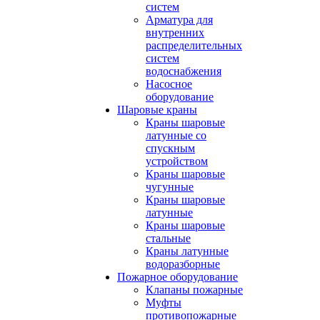
систем
Арматура для
внутренних
распределительных
систем
водоснабжения
Насосное
оборудование
Шаровые краны
Краны шаровые
латунные со
спускным
устройством
Краны шаровые
чугунные
Краны шаровые
латунные
Краны шаровые
стальные
Краны латунные
водоразборные
Пожарное оборудование
Клапаны пожарные
Муфты
противопожарные