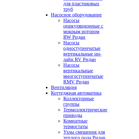
для пластиковых
труб
Насосное оборудование
Насосы
циркуляционные с
мокрым ротором
RW Ридан
Насосы
одноступенчатые
вертикальные ин-
лайн RV Ридан
Насосы
вертикальные
многоступенчатые
RMV Ридан
Вентиляция
Коттеджная автоматика
Коллекторные
группы
Термоэлектрические
приводы
Комнатные
термостаты
Узлы смешения для
теплого пола Ридан