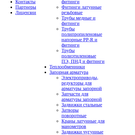
Контакты
фитинги
Партнеры
Фитинги латунные
Лицензии
резьбовые
Трубы медные и
фитинги
Трубы
полипропиленовые
напорные PP-R и
фитинги
Трубы
полиэтиленовые
ПЭ, ПНД и фитинги
Теплообменники
Запорная арматура
Электроприводы,
редукторы для
арматуры запорной
Запчасти для
арматуры запорной
Задвижки стальные
Затворы
поворотные
Краны латунные для
манометров
Задвижки чугунные