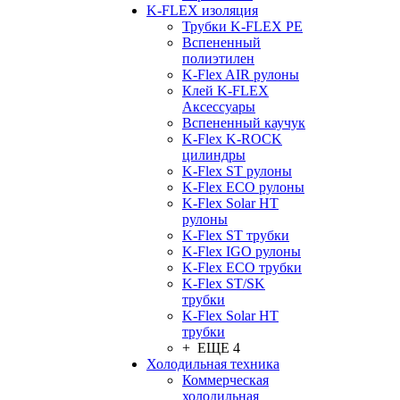
K-FLEX изоляция
Трубки K-FLEX PE
Вспененный
полиэтилен
K-Flex AIR рулоны
Клей K-FLEX
Аксессуары
Вспененный каучук
K-Flex K-ROCK
цилиндры
K-Flex ST рулоны
K-Flex ECO рулоны
K-Flex Solar HT
рулоны
K-Flex ST трубки
K-Flex IGO рулоны
K-Flex ECO трубки
K-Flex ST/SK
трубки
K-Flex Solar HT
трубки
+ ЕЩЕ 4
Холодильная техника
Коммерческая
холодильная