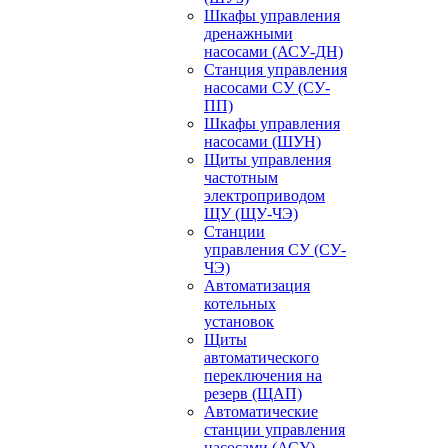
Шкафы управления
дренажными
насосами (АСУ-ДН)
Станция управления
насосами СУ (СУ-
ПП)
Шкафы управления
насосами (ШУН)
Щиты управления
частотным
электроприводом
ЩУ (ЩУ-ЧЭ)
Станции
управления СУ (СУ-
ЧЭ)
Автоматизация
котельных
установок
Щиты
автоматического
переключения на
резерв (ЩАП)
Автоматические
станции управления
насосами (АСУ)