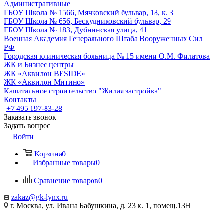
Административные
ГБОУ Школа № 1566, Мячковский бульвар, 18, к. 3
ГБОУ Школа № 656, Бескудниковский бульвар, 29
ГБОУ Школа № 183, Дубнинская улица, 41
Военная Академия Генерального Штаба Вооруженных Сил
РФ
Городская клиническая больница № 15 имени О.М. Филатова
ЖК и Бизнес центры
ЖК «Аквилон BESIDE»
ЖК «Аквилон Митино»
Капитальное строительство "Жилая застройка"
Контакты
+7 495 197-83-28
Заказать звонок
Задать вопрос
Войти
Корзина
0
Избранные товары
0
Сравнение товаров
0
zakaz@gk-lynx.ru
г. Москва, ул. Ивана Бабушкина, д. 23 к. 1, помещ.13Н