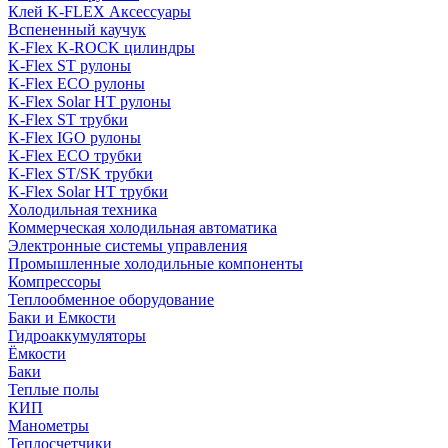
Клей K-FLEX Аксессуары
Вспененный каучук
K-Flex K-ROCK цилиндры
K-Flex ST рулоны
K-Flex ECO рулоны
K-Flex Solar HT рулоны
K-Flex ST трубки
K-Flex IGO рулоны
K-Flex ECO трубки
K-Flex ST/SK трубки
K-Flex Solar HT трубки
Холодильная техника
Коммерческая холодильная автоматика
Электронные системы управления
Промышленные холодильные компоненты
Компрессоры
Теплообменное оборудование
Баки и Емкости
Гидроаккумуляторы
Ёмкости
Баки
Теплые полы
КИП
Манометры
Теплосчетчики