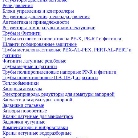
Реле давления
Блоки управления и контроллеры
Регуляторы давления, перепада давления
Автоматика и принадлежности
Регуляторы температуры и комплектующие
Трубы и Фитинги
Трубы из сшитого полиэтилена PE-X, PE-RT и фитинги
Шланги гофрированные защитные
Трубы металлопластиковые PEX-AL-PEX, PERT-AL-PERT и
фитинги
Фитинги латунные резьбовые
Трубы медные и фитинги
Трубы полипропиленовые напорные PP-R и фитинги
Трубы полиэтиленовые ПЭ, ПНД и фитинги
Теплообменники
Запорная арматура
Электроприводы, редукторы для арматуры запорной
Запчасти для арматуры запорной
Задвижки стальные
Затворы поворотные
Краны латунные для манометров
Задвижки чугунные
Компенсаторы и вибровставки
Краны латунные водоразборные