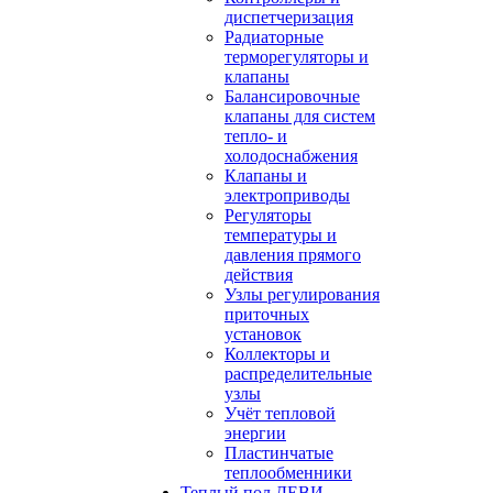
диспетчеризация
Радиаторные
терморегуляторы и
клапаны
Балансировочные
клапаны для систем
тепло- и
холодоснабжения
Клапаны и
электроприводы
Регуляторы
температуры и
давления прямого
действия
Узлы регулирования
приточных
установок
Коллекторы и
распределительные
узлы
Учёт тепловой
энергии
Пластинчатые
теплообменники
Теплый пол ДЕВИ