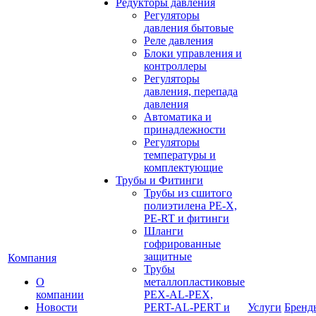
Редукторы давления
Регуляторы
давления бытовые
Реле давления
Блоки управления и
контроллеры
Регуляторы
давления, перепада
давления
Автоматика и
принадлежности
Регуляторы
температуры и
комплектующие
Трубы и Фитинги
Трубы из сшитого
полиэтилена PE-X,
PE-RT и фитинги
Шланги
гофрированные
защитные
Компания
Трубы
О
металлопластиковые
компании
PEX-AL-PEX,
Новости
PERT-AL-PERT и
Услуги
Бренд