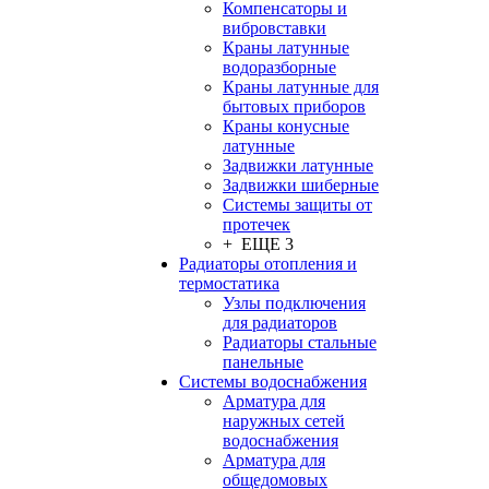
Компенсаторы и
вибровставки
Краны латунные
водоразборные
Краны латунные для
бытовых приборов
Краны конусные
латунные
Задвижки латунные
Задвижки шиберные
Системы защиты от
протечек
+ ЕЩЕ 3
Радиаторы отопления и
термостатика
Узлы подключения
для радиаторов
Радиаторы стальные
панельные
Системы водоснабжения
Арматура для
наружных сетей
водоснабжения
Арматура для
общедомовых