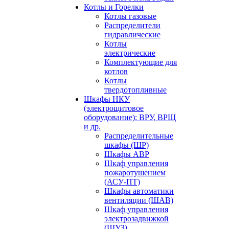
Котлы и Горелки
Котлы газовые
Распределители
гидравлические
Котлы
электрические
Комплектующие для
котлов
Котлы
твердотопливные
Шкафы НКУ
(электрощитовое
оборудование): ВРУ, ВРЩ
и др.
Распределительные
шкафы (ШР)
Шкафы АВР
Шкаф управления
пожаротушением
(АСУ-ПТ)
Шкафы автоматики
вентиляции (ШАВ)
Шкаф управления
электрозадвижкой
(ШУЗ)