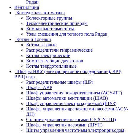
Ридан
Вентиляция
Коттеджная автоматика
Коллекторные группы
Термоэлектрические приводы
Комнатные термостаты
Узлы смешения для теплого пола Ридан
Котлы и Горелки
Котлы газовые
Распределители гидравлические
Котлы электрические
Комплектующие для котлов
Котлы твердотопливные
Шкафы НКУ (электрощитовое оборудование): ВРУ,
ВРЩ и др.
Распределительные шкафы (ШР)
Шкафы АВР
Шкаф управления пожаротушением (АСУ-ПТ)
Шкафы автоматики вентиляции (ШАВ)
Шкаф управления электрозадвижкой (ШУЗ)
Шкафы управления дренажными насосами (АСУ-
ДН)
Станция управления насосами СУ (СУ-ПП)
Шкафы управления насосами (ШУН)
Щиты управления частотным электроприводом