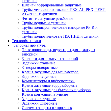
фитинги
Шланги гофрированные защитные
Трубы металлопластиковые PEX-AL-PEX, PERT-
AL-PERT и фитинги
Фитинги латунные резьбовые
Трубы медные и фитинги
Трубы полипропиленовые напорные PP-R и
фитинги
Трубы полиэтиленовые ПЭ, ПНД и фитинги
Теплообменники
Запорная арматура
Электроприводы, редукторы для арматуры
запорной
Запчасти для арматуры запорной
Задвижки стальные
Затворы поворотные
Краны латунные для манометров
Задвижки чугунные
Компенсаторы и вибровставки
Краны латунные водоразборные
Краны латунные для бытовых приборов
Краны конусные латунные
Задвижки латунные
Задвижки шиберные
Системы защиты от протечек