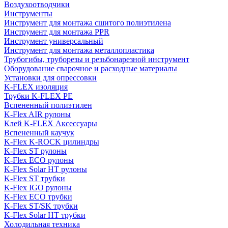
Воздухоотводчики
Инструменты
Инструмент для монтажа сшитого полиэтилена
Инструмент для монтажа PPR
Инструмент универсальный
Инструмент для монтажа металлопластика
Трубогибы, труборезы и резьбонарезной инструмент
Оборудование сварочное и расходные материалы
Установки для опрессовки
K-FLEX изоляция
Трубки K-FLEX PE
Вспененный полиэтилен
K-Flex AIR рулоны
Клей K-FLEX Аксессуары
Вспененный каучук
K-Flex K-ROCK цилиндры
K-Flex ST рулоны
K-Flex ECO рулоны
K-Flex Solar HT рулоны
K-Flex ST трубки
K-Flex IGO рулоны
K-Flex ECO трубки
K-Flex ST/SK трубки
K-Flex Solar HT трубки
Холодильная техника