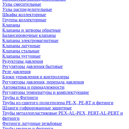
Узлы смесительные
Узлы распределительные
Шкафы коллекторные
Группы коллекторные
Клапаны
Клапаны и затворы обратные
Балансировочные клапаны
Клапаны электромагнитные
Клапаны латунные
Клапаны стальные
Клапаны чугунные
Редукторы давления
Регуляторы давления бытовые
Реле давления
Блоки управления и контроллеры
Регуляторы давления, перепада давления
Автоматика и принадлежности
Регуляторы температуры и комплектующие
Трубы и Фитинги
Трубы из сшитого полиэтилена PE-X, PE-RT и фитинги
Шланги гофрированные защитные
Трубы металлопластиковые PEX-AL-PEX, PERT-AL-PERT и
фитинги
Фитинги латунные резьбовые
Трубы медные и фитинги