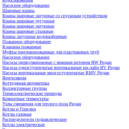
водоснабжения
Насосное оборудование
Шаровые краны
Краны шаровые латунные со спускным устройством
Краны шаровые чугунные
Краны шаровые латунные
Краны шаровые стальные
Краны латунные водоразборные
Пожарное оборудование
Клапаны пожарные
Муфты противопожарные для пластиковых труб
Насосное оборудование
Насосы циркуляционные с мокрым ротором RW Ридан
Насосы одноступенчатые вертикальные ин-лайн RV Ридан
Насосы вертикальные многоступенчатые RMV Ридан
Вентиляция
Коттеджная автоматика
Коллекторные группы
Термоэлектрические приводы
Комнатные термостаты
Узлы смешения для теплого пола Ридан
Котлы и Горелки
Котлы газовые
Распределители гидравлические
Котлы электрические