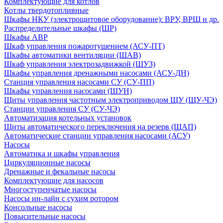
Комплектующие для котлов
Котлы твердотопливные
Шкафы НКУ (электрощитовое оборудование): ВРУ, ВРЩ и др.
Распределительные шкафы (ШР)
Шкафы АВР
Шкаф управления пожаротушением (АСУ-ПТ)
Шкафы автоматики вентиляции (ШАВ)
Шкаф управления электрозадвижкой (ШУЗ)
Шкафы управления дренажными насосами (АСУ-ДН)
Станция управления насосами СУ (СУ-ПП)
Шкафы управления насосами (ШУН)
Щиты управления частотным электроприводом ЩУ (ЩУ-ЧЭ)
Станции управления СУ (СУ-ЧЭ)
Автоматизация котельных установок
Щиты автоматического переключения на резерв (ЩАП)
Автоматические станции управления насосами (АСУ)
Насосы
Автоматика и шкафы управления
Циркуляционные насосы
Дренажные и фекальные насосы
Комплектующие для насосов
Многоступенчатые насосы
Насосы ин-лайн с сухим ротором
Консольные насосы
Повысительные насосы