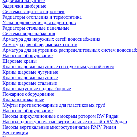
Задвижки латунные
Задвижки шиберные
Системы защиты от протечек
Радиаторы отопления и термостатика
Узлы подключения для радиаторов
Радиаторы стальные панельные
Системы водоснабжения
Арматура для наружных сетей водоснабжения
Арматура для общедомовых систем
Арматура для внутренних распределительных систем водосна
Насосное оборудование
Шаровые краны
Краны шаровые латунные со спускным устройством
Краны шаровые чугунные
Краны шаровые латунные
Краны шаровые стальные
Краны латунные водоразборные
Пожарное оборудование
Клапаны пожарные
Муфты противопожарные для пластиковых труб
Насосное оборудование
Насосы циркуляционные с мокрым ротором RW Ридан
Насосы одноступенчатые вертикальные ин-лайн RV Ридан
Насосы вертикальные многоступенчатые RMV Ридан
Вентиляция