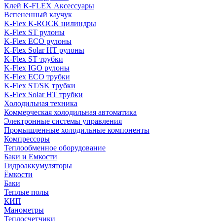
Клей K-FLEX Аксессуары
Вспененный каучук
K-Flex K-ROCK цилиндры
K-Flex ST рулоны
K-Flex ECO рулоны
K-Flex Solar HT рулоны
K-Flex ST трубки
K-Flex IGO рулоны
K-Flex ECO трубки
K-Flex ST/SK трубки
K-Flex Solar HT трубки
Холодильная техника
Коммерческая холодильная автоматика
Электронные системы управления
Промышленные холодильные компоненты
Компрессоры
Теплообменное оборудование
Баки и Емкости
Гидроаккумуляторы
Ёмкости
Баки
Теплые полы
КИП
Манометры
Теплосчетчики