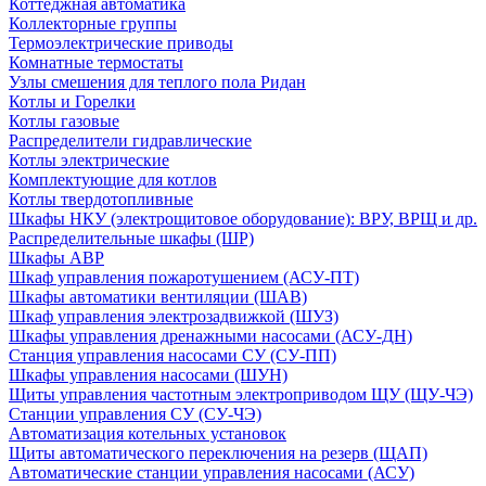
Коттеджная автоматика
Коллекторные группы
Термоэлектрические приводы
Комнатные термостаты
Узлы смешения для теплого пола Ридан
Котлы и Горелки
Котлы газовые
Распределители гидравлические
Котлы электрические
Комплектующие для котлов
Котлы твердотопливные
Шкафы НКУ (электрощитовое оборудование): ВРУ, ВРЩ и др.
Распределительные шкафы (ШР)
Шкафы АВР
Шкаф управления пожаротушением (АСУ-ПТ)
Шкафы автоматики вентиляции (ШАВ)
Шкаф управления электрозадвижкой (ШУЗ)
Шкафы управления дренажными насосами (АСУ-ДН)
Станция управления насосами СУ (СУ-ПП)
Шкафы управления насосами (ШУН)
Щиты управления частотным электроприводом ЩУ (ЩУ-ЧЭ)
Станции управления СУ (СУ-ЧЭ)
Автоматизация котельных установок
Щиты автоматического переключения на резерв (ЩАП)
Автоматические станции управления насосами (АСУ)