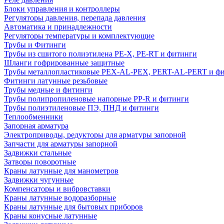
Блоки управления и контроллеры
Регуляторы давления, перепада давления
Автоматика и принадлежности
Регуляторы температуры и комплектующие
Трубы и Фитинги
Трубы из сшитого полиэтилена PE-X, PE-RT и фитинги
Шланги гофрированные защитные
Трубы металлопластиковые PEX-AL-PEX, PERT-AL-PERT и ф
Фитинги латунные резьбовые
Трубы медные и фитинги
Трубы полипропиленовые напорные PP-R и фитинги
Трубы полиэтиленовые ПЭ, ПНД и фитинги
Теплообменники
Запорная арматура
Электроприводы, редукторы для арматуры запорной
Запчасти для арматуры запорной
Задвижки стальные
Затворы поворотные
Краны латунные для манометров
Задвижки чугунные
Компенсаторы и вибровставки
Краны латунные водоразборные
Краны латунные для бытовых приборов
Краны конусные латунные